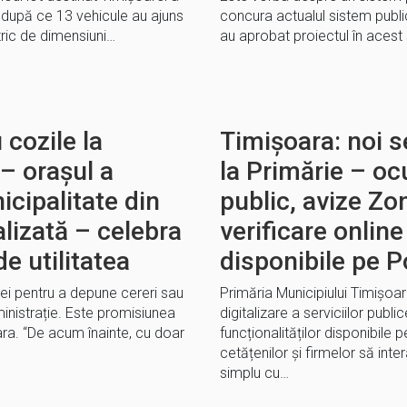
 după ce 13 vehicule au ajuns
concura actualul sistem public 
tric de dimensiuni…
au aprobat proiectul în acest
 cozile la
Timișoara: noi se
 – orașul a
la Primărie – o
cipalitate din
public, avize Zo
alizată – celebra
verificare online
e utilitatea
disponibile pe P
iei pentru a depune cereri sau
Primăria Municipiului Timișoa
inistrație. Este promisiunea
digitalizare a serviciilor publi
ara. “De acum înainte, cu doar
funcționalităților disponibile 
cetățenilor și firmelor să int
simplu cu…