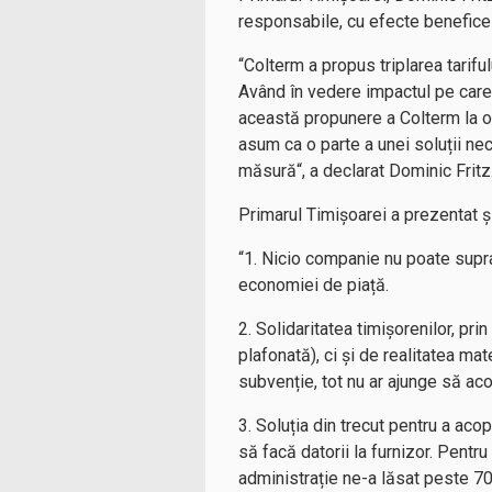
responsabile, cu efecte benefice
“Colterm a propus triplarea tarifu
Având în vedere impactul pe care
această propunere a Colterm la o 
asum ca o parte a unei soluții ne
măsură“, a declarat Dominic Fritz
Primarul Timișoarei a prezentat 
“1. Nicio companie nu poate supr
economiei de piață.
2. Solidaritatea timișorenilor, pri
plafonată), ci și de realitatea ma
subvenție, tot nu ar ajunge să aco
3. Soluția din trecut pentru a acop
să facă datorii la furnizor. Pentru
administrație ne-a lăsat peste 70 