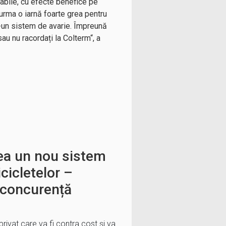
abile, cu efecte benefice pe
 urma o iarnă foarte grea pentru
r-un sistem de avarie. Împreună
au nu racordați la Colterm“, a
ea un nou sistem
icicletelor –
 concurență
rivat care va fi contra cost și va