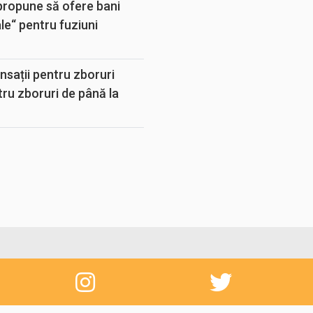
propune să ofere bani
e“ pentru fuziuni
sații pentru zboruri
tru zboruri de până la