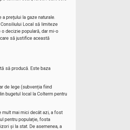
e a prețului la gaze naturale.
Consiliului Local să limiteze
e o decizie populară, dar mi-o
care să justifice această
stă să producă. Este baza
oar de lege (subvenția fiind
din bugetul local la Colterm pentru
ie mult mai mici decât azi, a fost
ful pentru populație, fosta
nizori și la stat. De asemenea, a