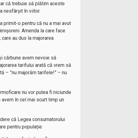
oar că trebuie să plătim aceste
 nesfârșit în viitor.
 primit-o pentru că nu a mai avut
timișoreni. Amenda la care face
 care au dus la majorarea
e și cărbune avem nevoie să
Majorarea tarifului arată că vrem să
tă – ”nu majorăm tarifele!” – nu
termoficare nu vor putea fi niciunde
ă avem în cel mai scurt timp un
ncredere că Legea consumatorului
are pentru populație.