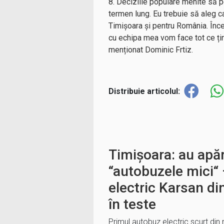
8. Deciziile populare menite să 
termen lung. Eu trebuie să aleg ca
Timișoara și pentru România. Înce
cu echipa mea vom face tot ce ține
menționat Dominic Frtiz.
Distribuie articolul:
Timișoara: au apăru
“autobuzele mici“ 
electric Karsan din
în teste
Primul autobuz electric scurt din 