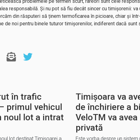
peticească problemele pe termen scurt, rareori sunt cele respons
lea responsabilă. Și nu pot să fiu decât sincer cu timișorenii: va
rcăm din răsputeri să ținem termoficarea în picioare, chiar și înt
 de noi pentru binele tuturor timișorenilor, indiferent dacă sunt s
t în trafic
Timișoara va av
– primul vehicul
de închiriere a b
 noul lot a intrat
VeloTM va avea
privată
noul lot destinat Timișoarei a
Este vorba despre un sistem p