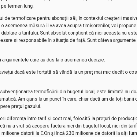
 pe termen lung.
lui de termoficare pentru abonații săi, în contextul creșterii masiv
 o asemenea măsură îl va avea asupra timișorenilor, voi propune 
dublare a tarifului. Sunt absolut conștient că nici aceasta nu est
cesare și responsabile în situația de față. Sunt câteva argumente 
.
și argumentele care au dus la o asemenea decizie.
aviețui dacă este forțată să vândă la un preț mai mic decât o co
n subvenționarea termoficării din bugetul local, este limitată nu d
tematică. Am ajuns la un punct în care, chiar dacă am da toți banii 
pere prețul gazului.
eri diferența între tarif și cost real, folosită la prețuri de producț
 că nu a vrut să acopere factura nici din bugetul local, nici din tari
milioane datorii la E.On și încă 230 milioane de datorii la alți fur