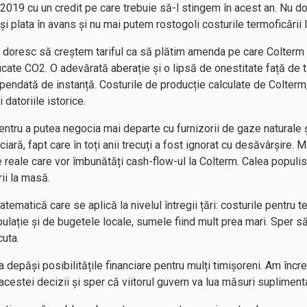
 2019 cu un credit pe care trebuie să-l stingem în acest an. Nu d
i plata în avans și nu mai putem rostogoli costurile termoficării la
 doresc să creștem tariful ca să plătim amenda pe care Colterm a
icate CO2. O adevărată aberație și o lipsă de onestitate față de 
ndată de instanță. Costurile de producție calculate de Colterm,
i datoriile istorice.
 pentru a putea negocia mai departe cu furnizorii de gaze natural
ară, fapt care în toți anii trecuți a fost ignorat cu desăvârșire. 
 reale care vor îmbunătăți cash-flow-ul la Colterm. Calea populis
ii la masă.
atematică care se aplică la nivelul întregii țări: costurile pentru 
lație și de bugetele locale, sumele fiind mult prea mari. Sper s
uta.
i va depăși posibilitățile financiare pentru mulți timișoreni. Am î
acestei decizii și sper că viitorul guvern va lua măsuri supliment