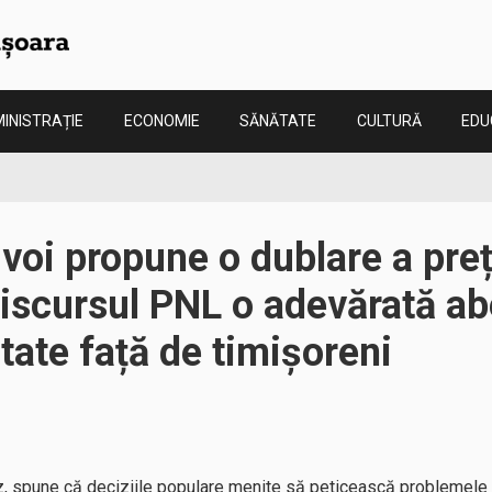
INISTRAȚIE
ECONOMIE
SĂNĂTATE
CULTURĂ
EDU
 voi propune o dublare a preț
Discursul PNL o adevărată abe
itate față de timișoreni
z, spune că deciziile populare menite să peticească problemele p