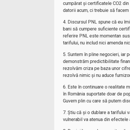
cumpărat și certificatele CO2 din
datorii acum, ci trebuie să facem ș
4. Discursul PNL spune că eu îmi
bani să cumpere suficiente certif
referire PNL este momentan suspe
tarifului, nu includ nici amenda nic
5. Suntem în pline negocieri, iar
demonstrăm predictibilitate financi
rezolvăm criza pe baza unor cifre
rezolvă nimic și nu aduce furnizor
6. Este în continuare o realitate m
în România suportate doar de popu
Guvern plin cu care să putem disc
7. Știu că și o dublare a tarifulu
vulnerabil va atenua din efectele 