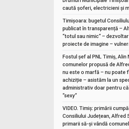
Drumuri Municipale Timișoar
caută șoferi, electricieni și 
Timișoara: bugetul Consiliul
publicat în transparență – A
“totul sau nimic“ – dezvoltar
proiecte de imagine – vulner
Fostul șef al PNL Timiș, Alin
comunelor propusă de Alfre
nu este o marfă – nu poate fi
achiziție – asistăm la un sp
administrativ doar pentru că
“sexy“
VIDEO. Timiș: primării cumpă
Consiliului Județean, Alfred
primarii să-și vândă comunele