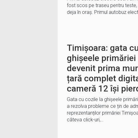
fost scos pe traseu pentru teste,
deja în oraș. Primul autobuz elec
Timișoara: gata cu
ghișeele primăriei
devenit prima muni
țară complet digit
cameră 12 își pierd
Gata cu cozile la ghișeele primăr
a rezolva probleme ce țin de adm
reprezentanților primăriei Timișo
câteva click-uri,…