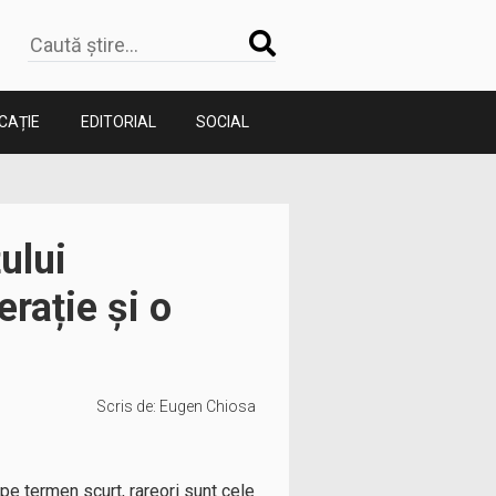
CAȚIE
EDITORIAL
SOCIAL
ului
rație și o
Scris de:
Eugen Chiosa
e termen scurt, rareori sunt cele