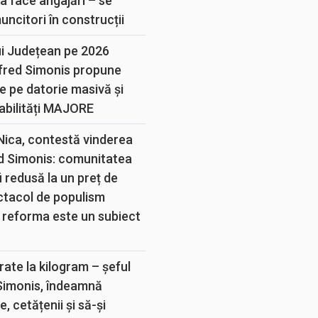
a face angajări – se
muncitori în construcții
ui Județean pe 2026
lfred Simonis propune
e pe datorie masivă și
abilități MAJORE
 Nica, contestă vinderea
d Simonis: comunitatea
 redusă la un preț de
ectacol de populism
 reforma este un subiect
rate la kilogram – șeful
 Simonis, îndeamnă
, cetățenii și să-și