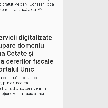
gratuit, VeloTM. Consilierii locali
 sens, chiar dacă aleșii PNL…
rvicii digitalizate
cupare domeniu
na Cetate și
 a cererilor fiscale
ortalul Unic
ra continuă procesul de
ce, prin extinderea
pe Portalul Unic, care permite
eracționeze mai rapid și mai