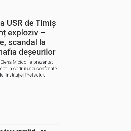
ta USR de Timiș
nț exploziv –
e, scandal la
mafia deșeurilor
a-Elena Micicoi, a prezentat
dat, în cadrul unei conferințe
 Instituției Prefectului.
a…
E