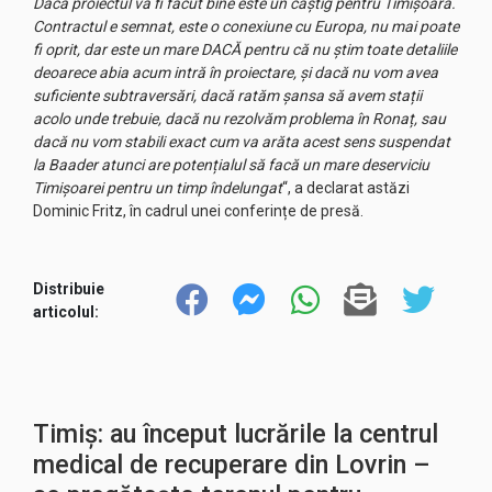
Dacă proiectul va fi făcut bine este un câștig pentru Timișoara.
Contractul e semnat, este o conexiune cu Europa, nu mai poate
fi oprit, dar este un mare DACĂ pentru că nu știm toate detaliile
deoarece abia acum intră în proiectare, și dacă nu vom avea
suficiente subtraversări, dacă ratăm șansa să avem stații
acolo unde trebuie, dacă nu rezolvăm problema în Ronaț, sau
dacă nu vom stabili exact cum va arăta acest sens suspendat
la Baader atunci are potențialul să facă un mare deserviciu
Timișoarei pentru un timp îndelungat
“, a declarat astăzi
Dominic Fritz, în cadrul unei conferințe de presă.
Distribuie
articolul:
Timiș: au început lucrările la centrul
medical de recuperare din Lovrin –