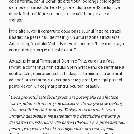
calea ferată, dar şi lucrări de alte tipuri, pe lângă cele legate
de modernizarea căii ferate şi care, după cele 42 de luni, va
duce la îmbunătățirea condițiilor de călătorie pe acest
tronson.
Între altele, vor fi construite două pasaje, unul în zona străzii
Baader, de peste 400 de metri și un altul în zona străzii Ghe.
Adam, lângă spitalul Victor Babeș, de peste 270 de metri, așa
cum puteți pe larg în articolul de
AICI
.
Astăzi, primarul Timișoarei, Dominic Fritz, care nu a fost
invitat la conferința ministrului Sorin Grindeanu de semnare a
contractului, deși proiectul este despre Timișoara, a declarat
că dacă proiectarea și execuția vor ieși prost, întregul proiect
poate deveni un coșmar pentru locuitorii orașului.
“
Dacă proiectul este făcut prost, are potențialul să afecteze
foarte puternic traficul, și de bicicliști și de mașini și de pietoni,
și va despărți nordul de sudul Timișoarei și mai mult. Vom
urmări îndeaproape. Ne așteptam la o deschidere maximă și
din partea ministerului și din partea CFR-ului, și a proiectantului
pentru perspectiva locală, a timișorenilor și a municipiului.