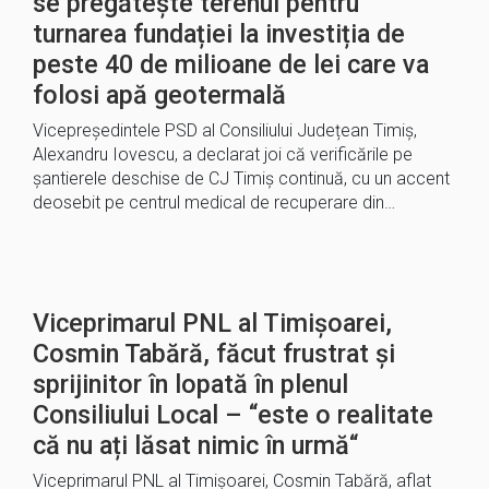
se pregătește terenul pentru
turnarea fundației la investiția de
peste 40 de milioane de lei care va
folosi apă geotermală
Vicepreședintele PSD al Consiliului Județean Timiș,
Alexandru Iovescu, a declarat joi că verificările pe
șantierele deschise de CJ Timiș continuă, cu un accent
deosebit pe centrul medical de recuperare din…
Viceprimarul PNL al Timișoarei,
Cosmin Tabără, făcut frustrat și
sprijinitor în lopată în plenul
Consiliului Local – “este o realitate
că nu ați lăsat nimic în urmă“
Viceprimarul PNL al Timișoarei, Cosmin Tabără, aflat