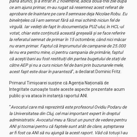
până atunci, și a intrat în 2 noiembrie, adică două-trei zile după
ce am ajuns primar, m-au rugat să resemnez acest referat de
aprobare de înaintare pe care îl semnase deja Nicolae Robu. Eu
bineînțeles că l-am semnat fără să mai schimb niciun fel de
virgulă. Iar vedeți de fapt în documentația PUZ-ului, în HCL-ul
votat, chiar este conținută această greșeală și se face referire
la referatul semnat de primar în 15 octombrie, când nici măcar
nu eram primar. Faptul că împrumutul de campanie de 25.000
lei nu era pentru mine, ci pentru campania de primărie, faptul
că acești bani au fost restituiți din partea bugetului de stați de
către AEP și nu a curs niciun fel de bani prin buzunarele mele,
acest fapt este doar în paranteză
“, a declarat Dominic Fritz.
Primarul Timișoarei susține că Agenția Națională de
Integritate cunoaște toate aceste aspecte prezentate acum
public și va ataca în instanță raportul ANI.
“
Avocatul care mă reprezintă este profesorul Ovidiu Podaru de
la Universitatea din Cluj, cel mai important expert în dreptul
administrativ. Avocatul meu a făcut un punct de vedere pentru
ANI și tocmai pentru că faptele sunt atât de clare, așteptarea
ar fi fost ca ANI să nu ajungă la acest raport. Văd că totuși l-au