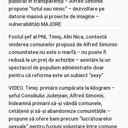
publicat în transparență – Alfred Simonis
propune “totul sau nimic“ – dezvoltare pe
datorie masivă și proiecte de imagine –
vulnerabilități MAJORE
Fostul șef al PNL Timiș, Alin Nica, contestă
vinderea comunelor propusă de Alfred Simonis:
comunitatea nu este o marfă – nu poate fi
redusă la un preț de achiziție – asistăm la un
spectacol de populism administrativ doar
pentru că reforma este un subiect “sexy“
VIDEO. Timiș: primării cumpărate la kilogram –
șeful Consiliului Județean, Alfred Simonis,
îndeamnă primarii să-și vândă comunele,
cetățenii și să-și abandoneze comunitățile –
propune să ofere bani precum “lucrătoarelor
sexuale“ pentru fuziuni voluntare între comune