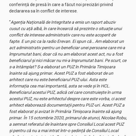
conferință de presă în care a făcut noi precizări privind
declararea sa în conflict de interese.
“
Agenția Națională de Integritate a emis un raport abuziv
cusut cu ață albă, în care încearcă să prezinte o situație unui
conflict de interese administrativ care nu este acoperit de
fapte. E un pic ca la radio Erevan. Ei spun că… Am elaborat un
act administrativ pentru un beneficiar unei persoane care mi-a
împrumutat bani, doar că nu am elaborat acest act, nu a fost
beneficiarul și nici măcar nu mi-a împrumutat bani. Pe scurt, ce
s-a întâmplat? S-a elaborat un PUZ în Primăria Timișoara
înainte să ajung primar. Acest PUZ a fost elaborat de un
arhitect care nu este beneficiarul PUZ-ului. Asta este
informația cea mai importantă, asta se vede și în HCL.
Beneficiarul acestui PUZ, adică cel care construiește în urma
acestui PUZ, nu este arhitectul despre care este vorba, ci acest
arhitect elaborează documentații pentru PUZ-uri. Acest PUZ a
fost elaborat și avizat în Primăria Timișoara înainte să ajung
primar. În 15 octombrie 2020, primarul de atunci, Nicolae Robu,
a semnat referatul de înaintare spre Consiliul Local acest PUZ
și pentru că nu a mai intrat într-o ședință de Consiliul Local