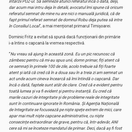
întârzii PUZ-ul. Să semneze atunci referatul încă o dată, deși,
dar acum mai intru deja în detalii, avocatul îmi spune că oricum
referatul semnat de mine nu are nici o manuală juridică, că de
fapt primul referat semnat de domnul Robu deja putea să intre
în Consiliul Local
“, a mai menționat primarul Timișoarei.
Dominic Fritz a evitat să spună dacă funcționarii din primărie
i-a întins o capcană la vremea respectivă.
“
Nu vreau să ajung în această zonă. Eu un pic recunosc că
zâmbesc pentru că mi-au spus unii, domn primar, fiți atent că
ce semnați în primele 100 de zile, acolo trebuie să fiți foarte
atent și iată că cred că în a doua sau în a treia zi am semnat un
act unde acum cineva încearcă să îmi întindă o capcană. Dar
încă o dată, faptele sunt atât de clare. Cred că e evident pentru
toată lumea și va fi evident și pentru instanță. Eu cred că
marile cazuri de integritate și de probleme reale de integritate
sunt în continuare ignorate în România. Și Agenția Națională
de Integritate se focusează pe niște spețe extrem de mici, care
apar mai mult niște capcane administrative, cu niște
consecințe extraordinar de grave, pentru că, într-adevăr, ANI
cere să mi se înceteze mandatul de primar. Deci, dacă aș fi fost