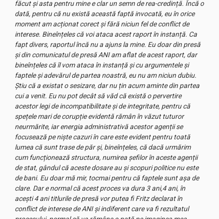
făcut și asta pentru mine e clar un semn de rea-credință. Încă o
dată, pentru că nu există această faptă invocată, eu în orice
moment am acționat corect și fără niciun fel de conflict de
interese. Bineînțeles că voi ataca acest raport în instanță. Ca
fapt divers, raportul încă nu a ajuns la mine. Eu doar din presă
și din comunicatul de presă ANI am aflat de acest raport, dar
bineînțeles că îl vom ataca în instanță și cu argumentele și
faptele și adevărul de partea noastră, eu nu am niciun dubiu.
Știu că a existat o sesizare, dar nu țin acum aminte din partea
cui a venit. Eu nu pot decât să văd că există o pervertire
acestor legi de incompatibilitate și de integritate, pentru că
spețele mari de corupție evidentă rămân în văzut tuturor
neurmărite, iar energia administrativă acestor agenții se
focusează pe niște cazuri în care este evident pentru toată
lumea că sunt trase de păr și, bineînțeles, că dacă urmărim
cum funcționează structura, numirea șefilor în aceste agenții
de stat, gândul că aceste dosare au și scopuri politice nu este
de bani. Eu doar mă mir, tocmai pentru că faptele sunt așa de
clare. Dar e normal că acest proces va dura 3 ani,4 ani, în
acești 4 ani titlurile de presă vor putea fi Fritz declarat în
conflict de interese de ANI și indiferent care va fi rezultatul