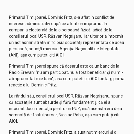
Primarul Timișoarei, Dominic Fritz, s-a aflat în conflict de
interese administrativ după ce a luat un împrumut în
campania electorală de la o persoană fizică, adică de la
consilierul local USR, Răzvan Negrișanu, iar ulterior a întocmit
un act administrativ în folosul societăţii reprezentată de acea
persoană, anunţă miercuri Agenţia Naţională de Integritate
(ANI), așa cum puteți citi
AICI
.
Primarul Timișoarei spune că dosarul este ca un banc de la
Radio Erevan: “nu am participat, nu a fost beneficiar și nu mi-
a împrumutat mie bani“, așa cum puteți citi
AICI
pe larg prima
reacție a lui Dominic Fritz.
La rândul său, consilierul local USR, Răzvan Negrișanu, spune
că acuzaţiile sunt absurde şi fără fundament şi că el a
întocmit documentaţia pentru un PUZ, însă aceasta era deja
semnată de fostul primar, Nicolae Robu, așa cum puteți citi
AICI
.
Primarul Timișoarei, Dominic Fritz, a susținut miercuri și o