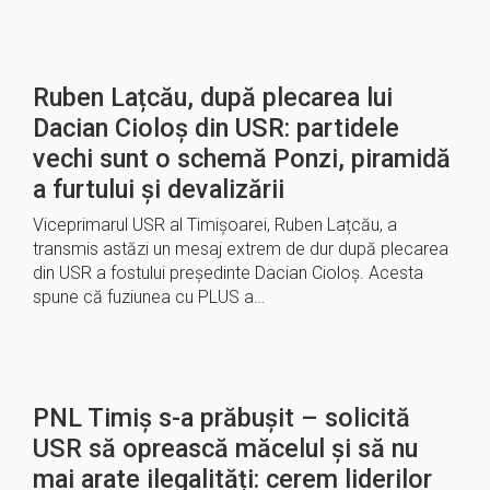
Ruben Lațcău, după plecarea lui
Dacian Cioloș din USR: partidele
vechi sunt o schemă Ponzi, piramidă
a furtului și devalizării
Viceprimarul USR al Timișoarei, Ruben Lațcău, a
transmis astăzi un mesaj extrem de dur după plecarea
din USR a fostului președinte Dacian Cioloș. Acesta
spune că fuziunea cu PLUS a…
PNL Timiș s-a prăbușit – solicită
USR să oprească măcelul și să nu
mai arate ilegalități: cerem liderilor