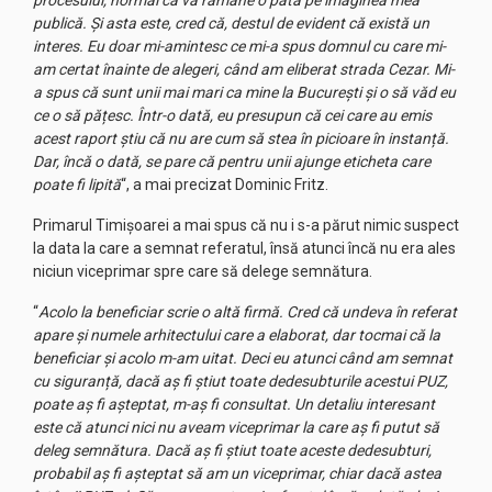
procesului, normal că va rămâne o pată pe imaginea mea
publică. Și asta este, cred că, destul de evident că există un
interes. Eu doar mi-amintesc ce mi-a spus domnul cu care mi-
am certat înainte de alegeri, când am eliberat strada Cezar. Mi-
a spus că sunt unii mai mari ca mine la București și o să văd eu
ce o să pățesc. Într-o dată, eu presupun că cei care au emis
acest raport știu că nu are cum să stea în picioare în instanță.
Dar, încă o dată, se pare că pentru unii ajunge eticheta care
poate fi lipită
“, a mai precizat Dominic Fritz.
Primarul Timișoarei a mai spus că nu i s-a părut nimic suspect
la data la care a semnat referatul, însă atunci încă nu era ales
niciun viceprimar spre care să delege semnătura.
“
Acolo la beneficiar scrie o altă firmă. Cred că undeva în referat
apare și numele arhitectului care a elaborat, dar tocmai că la
beneficiar și acolo m-am uitat. Deci eu atunci când am semnat
cu siguranță, dacă aș fi știut toate dedesubturile acestui PUZ,
poate aș fi așteptat, m-aș fi consultat. Un detaliu interesant
este că atunci nici nu aveam viceprimar la care aș fi putut să
deleg semnătura. Dacă aș fi știut toate aceste dedesubturi,
probabil aș fi așteptat să am un viceprimar, chiar dacă astea