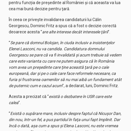
pentru funcția de președinte al României şi că aceasta va lua
cea mai bună decizie pentru ţară.
În ceea ce privește invalidarea candidaturii lui Călin
Georgescu, Dominic Fritz a spus că a fost o decizie corectă
deoarece acesta ”
are alte interese decât interesele ţării
”.
”
Se pare că domnul Bolojan, în ciuda inclusiv a insistenţelor
Elenei Lasconi, nu va candida. Candidatura domnului
Georgescu se pare că va fi invalidată şi acum trebuie să vedem
care este varianta cu care ne putem asigura că în România
vom avea un preşedinte care ţine această ţară pe o cale
europeană, dar şi pe o cale care face reformele necesare, ca
furia şi frustrarea oamenilor să nu mai aibă un fundament atât
de puternic cum e cazul acum
”, a declarat, luni, Dominic Fritz.
Acesta a precizat că ”
există o dezbatere în USR care este
calea
”.
”
Există o supărare mare, inclusiv despre faptul că Nicuşor Dan,
din nou, într-un fel, a pus partidul în faţa unui fapt împlinit. Dar
încă o dată, aşa cum a spus şi Elena Lasconi, nu este vremea