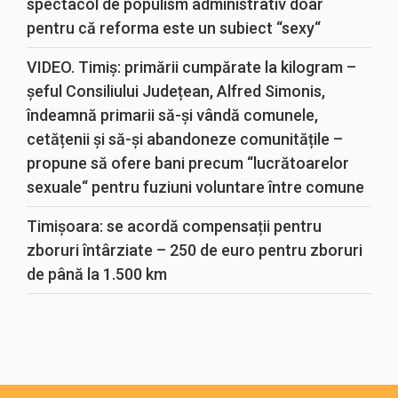
spectacol de populism administrativ doar
pentru că reforma este un subiect “sexy“
VIDEO. Timiș: primării cumpărate la kilogram –
șeful Consiliului Județean, Alfred Simonis,
îndeamnă primarii să-și vândă comunele,
cetățenii și să-și abandoneze comunitățile –
propune să ofere bani precum “lucrătoarelor
sexuale“ pentru fuziuni voluntare între comune
Timișoara: se acordă compensații pentru
zboruri întârziate – 250 de euro pentru zboruri
de până la 1.500 km