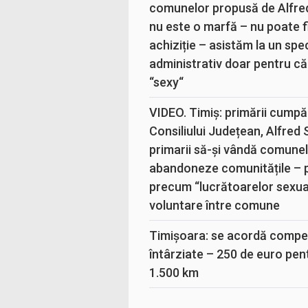
comunelor propusă de Alfre
nu este o marfă – nu poate fi
achiziție – asistăm la un sp
administrativ doar pentru că
“sexy“
VIDEO. Timiș: primării cumpă
Consiliului Județean, Alfred
primarii să-și vândă comunele
abandoneze comunitățile – 
precum “lucrătoarelor sexual
voluntare între comune
Timișoara: se acordă compen
întârziate – 250 de euro pen
1.500 km