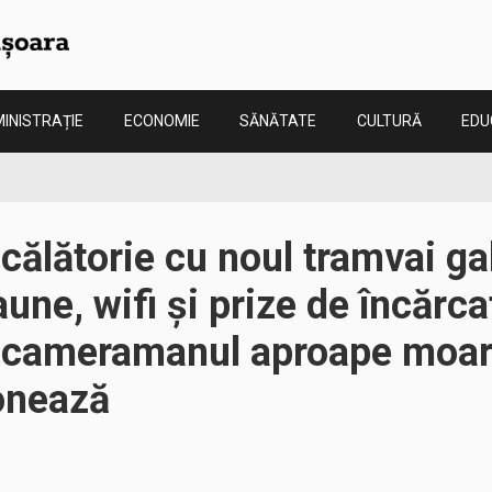
INISTRAȚIE
ECONOMIE
SĂNĂTATE
CULTURĂ
EDU
 călătorie cu noul tramvai ga
aune, wifi și prize de încărca
 cameramanul aproape moare
ionează