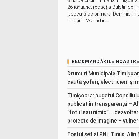
Sindicatul din Primăria Timișoara
26 ianuarie, redacția Buletin de Ti
judecată pe primarul Dominic Frit
imaginii. “Avand in…
RECOMANDĂRILE NOASTR
Drumuri Municipale Timișoar
caută șoferi, electricieni și 
Timișoara: bugetul Consiliul
publicat în transparență – A
“totul sau nimic“ – dezvoltar
proiecte de imagine – vulner
Fostul șef al PNL Timiș, Alin