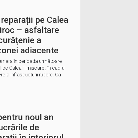
 reparații pe Calea
iroc – asfaltare
curățenie a
 zonei adiacente
demara în perioada următoare
il pe Calea Timișoarei, în cadrul
e a infrastructurii rutiere. Ca
 pentru noul an
ucrările de
rații în interiorul