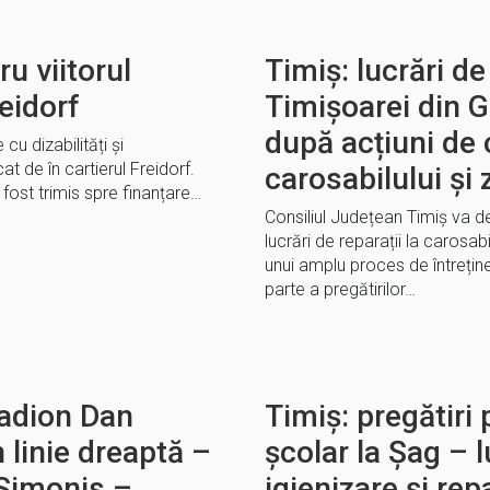
u viitorul
Timiș: lucrări de
reidorf
Timișoarei din G
după acțiuni de 
cu dizabilități și
at de în cartierul Freidorf.
carosabilului și
fost trimis spre finanțare…
Consiliul Județean Timiș va 
lucrări de reparații la carosab
unui amplu proces de întreținer
parte a pregătirilor…
tadion Dan
Timiș: pregătiri
n linie dreaptă –
școlar la Șag – l
 Simonis –
igienizare și repa