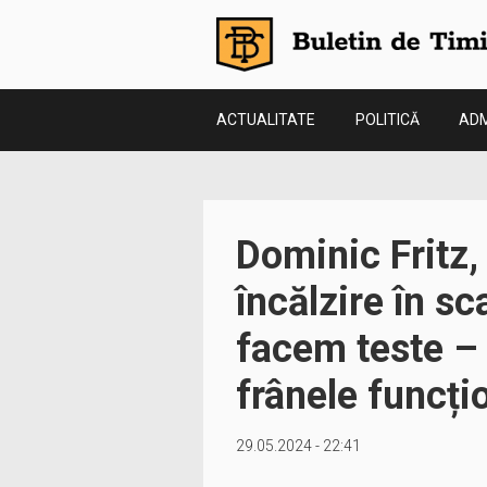
ACTUALITATE
POLITICĂ
ADM
Dominic Fritz,
încălzire în sc
facem teste –
frânele funcț
29.05.2024 - 22:41