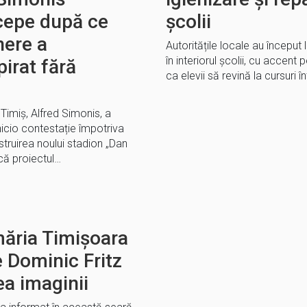
ncepe după ce
școlii
nere a
Autoritățile locale au început l
în interiorul școlii, cu accent 
pirat fără
ca elevii să revină la cursuri î
Timiș, Alfred Simonis, a
nicio contestație împotriva
nstruirea noului stadion „Dan
 că proiectul…
măria Timișoara
e Dominic Fritz
ea imaginii