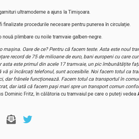
garnituri ultramoderne a ajuns la Timișoara.
fi finalizate procedurile necesare pentru punerea în circulație.
 o nouă plimbare cu noile tramvaie galben-negre.
 o mașina. Oare de ce? Pentru că facem teste. Asta este noul tra
nțare record de 75 de milioane de euro, bani europeni cu care c
ar asta este primul din acele 17 tramvaie, un pic îmbunătățite faț
să vă și încărcați telefonul, sunt accesibile. Noi facem totul ca 
 dar frânele funcționează. Facem totul ca transportul în comun
rat, dar iată că facem pași mari spre un transport comun conforta
us Dominic Fritz, în călătoria cu tramvaiul pe care o puteți vedea