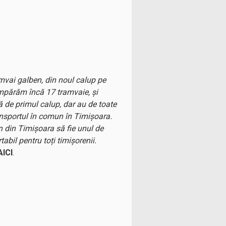
mvai galben, din noul calup pe
umpărăm încă 17 tramvaie, și
ă de primul calup, dar au de toate
transportul în comun în Timișoara.
 din Timișoara să fie unul de
bil pentru toți timișorenii.
AICI
.