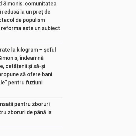
d Simonis: comunitatea
 redusă la un preț de
ectacol de populism
 reforma este un subiect
rate la kilogram – șeful
 Simonis, îndeamnă
, cetățenii și să-și
propune să ofere bani
e“ pentru fuziuni
sații pentru zboruri
tru zboruri de până la