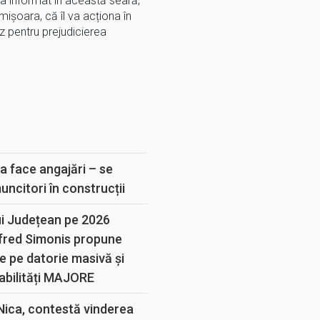
 a informat în această seară,
mișoara, că îl va acționa în
z pentru prejudicierea
E
a face angajări – se
muncitori în construcții
ui Județean pe 2026
lfred Simonis propune
e pe datorie masivă și
abilități MAJORE
 Nica, contestă vinderea