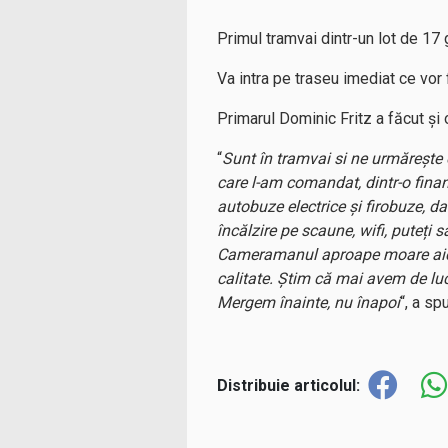
Primul tramvai dintr-un lot de 17 
Va intra pe traseu imediat ce vor 
Primarul Dominic Fritz a făcut și
“
Sunt în tramvai si ne urmărește
care l-am comandat, dintr-o fina
autobuze electrice și firobuze, d
încălzire pe scaune, wifi, puteți 
Cameramanul aproape moare aici,
calitate. Știm că mai avem de luc
Mergem înainte, nu înapoi
“, a sp
Distribuie articolul: