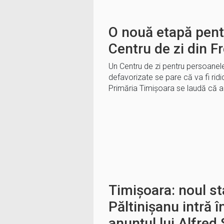
O nouă etapă pentr
Centru de zi din F
Un Centru de zi pentru persoanele 
defavorizate se pare că va fi ridic
Primăria Timișoara se laudă că a 
Timișoara: noul s
Păltinișanu intră î
anunțul lui Alfred