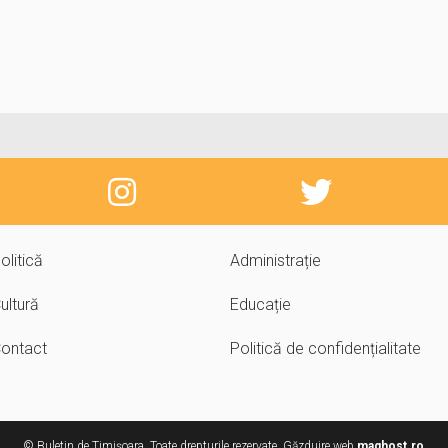
olitică
Administrație
ultură
Educație
ontact
Politică de confidențialitate
© Buletin de Timișoara. Toate drepturile rezervate. Găzduire web
maghost.ro