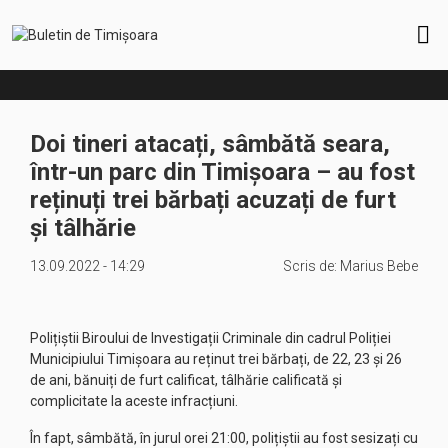
Doi tineri atacați, sâmbătă seara,
într-un parc din Timișoara – au fost
reținuți trei bărbați acuzați de furt
și tâlhărie
13.09.2022 - 14:29
Scris de:
Marius Bebe
Polițiștii Biroului de Investigații Criminale din cadrul Poliției
Municipiului Timișoara au reținut trei bărbați, de 22, 23 și 26
de ani, bănuiți de furt calificat, tâlhărie calificată și
complicitate la aceste infracțiuni.
În fapt, sâmbătă, în jurul orei 21:00, polițiștii au fost sesizați cu