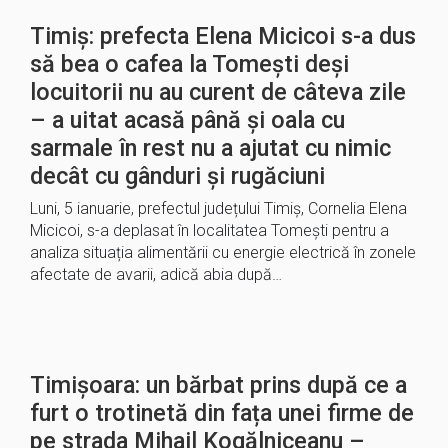
Timiș: prefecta Elena Micicoi s-a dus
să bea o cafea la Tomești deși
locuitorii nu au curent de câteva zile
– a uitat acasă până și oala cu
sarmale în rest nu a ajutat cu nimic
decât cu gânduri și rugăciuni
Luni, 5 ianuarie, prefectul județului Timiș, Cornelia Elena
Micicoi, s-a deplasat în localitatea Tomești pentru a
analiza situația alimentării cu energie electrică în zonele
afectate de avarii, adică abia după…
Timișoara: un bărbat prins după ce a
furt o trotinetă din fața unei firme de
pe strada Mihail Kogălniceanu –