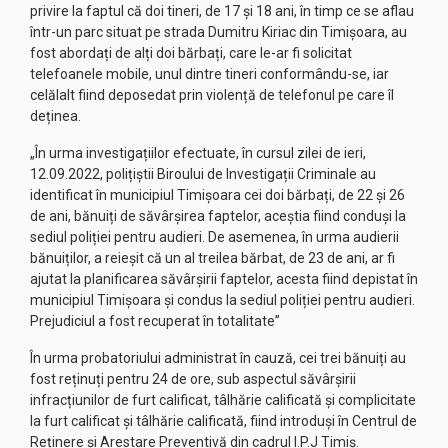
privire la faptul că doi tineri, de 17 și 18 ani, în timp ce se aflau
într-un parc situat pe strada Dumitru Kiriac din Timișoara, au
fost abordați de alți doi bărbați, care le-ar fi solicitat
telefoanele mobile, unul dintre tineri conformându-se, iar
celălalt fiind deposedat prin violență de telefonul pe care îl
deținea.
„În urma investigațiilor efectuate, în cursul zilei de ieri,
12.09.2022, polițiștii Biroului de Investigații Criminale au
identificat în municipiul Timișoara cei doi bărbați, de 22 și 26
de ani, bănuiți de săvârșirea faptelor, aceștia fiind conduși la
sediul poliției pentru audieri. De asemenea, în urma audierii
bănuiților, a reieșit că un al treilea bărbat, de 23 de ani, ar fi
ajutat la planificarea săvârșirii faptelor, acesta fiind depistat în
municipiul Timișoara și condus la sediul poliției pentru audieri.
Prejudiciul a fost recuperat în totalitate”
În urma probatoriului administrat în cauză, cei trei bănuiți au
fost reținuți pentru 24 de ore, sub aspectul săvârșirii
infracțiunilor de furt calificat, tâlhărie calificată și complicitate
la furt calificat și tâlhărie calificată, fiind introduși în Centrul de
Reținere și Arestare Preventivă din cadrul I.P.J Timiș.