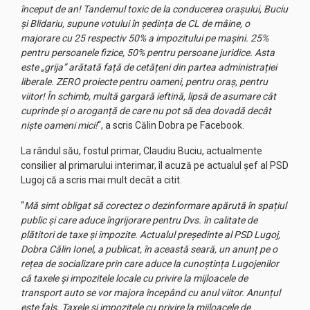
început de an! Tandemul toxic de la conducerea orașului, Buciu
și Blidariu, supune votului în ședința de CL de mâine, o
majorare cu 25 respectiv 50% a impozitului pe mașini. 25%
pentru persoanele fizice, 50% pentru persoane juridice. Asta
este „grija” arătată față de cetățeni din partea administrației
liberale. ZERO proiecte pentru oameni, pentru oraș, pentru
viitor! În schimb, multă gargară ieftină, lipsă de asumare cât
cuprinde și o aroganță de care nu pot să dea dovadă decât
niște oameni mici!
“, a scris Călin Dobra pe Facebook.
La rândul său, fostul primar, Claudiu Buciu, actualmente
consilier al primarului interimar, îl acuză pe actualul șef al PSD
Lugoj că a scris mai mult decât a citit.
“
Mă simt obligat să corectez o dezinformare apărută în spațiul
public și care aduce îngrijorare pentru Dvs. în calitate de
plătitori de taxe și impozite. Actualul președinte al PSD Lugoj,
Dobra Călin Ionel, a publicat, în această seară, un anunț pe o
rețea de socializare prin care aduce la cunoștința Lugojenilor
că taxele și impozitele locale cu privire la mijloacele de
transport auto se vor majora începând cu anul viitor. Anunțul
este fals. Taxele și impozitele cu privire la mijloacele de