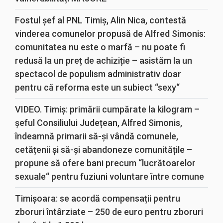
Fostul șef al PNL Timiș, Alin Nica, contestă
vinderea comunelor propusă de Alfred Simonis:
comunitatea nu este o marfă – nu poate fi
redusă la un preț de achiziție – asistăm la un
spectacol de populism administrativ doar
pentru că reforma este un subiect “sexy“
VIDEO. Timiș: primării cumpărate la kilogram –
șeful Consiliului Județean, Alfred Simonis,
îndeamnă primarii să-și vândă comunele,
cetățenii și să-și abandoneze comunitățile –
propune să ofere bani precum “lucrătoarelor
sexuale“ pentru fuziuni voluntare între comune
Timișoara: se acordă compensații pentru
zboruri întârziate – 250 de euro pentru zboruri