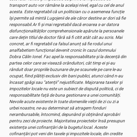
transport auto vor rămâne la același nivel, egal cu cel de anul
acesta. Este regretabil că un politician cu o asemenea funcție
își permite să mintă Lugojenii de ale căror destine ar dori să fie
responsabil.Ar fi și mai regretabil dacă eroarea s-ar datora
disfuncționalităților comprehensionale apărute la persoanele
care dețin titlul de doctor fără să fi citit atât cât au scris. Mai
concret, ar fi regretabil ca falsul anunț să fie rodul unui
analfabetism funcțional devenit cronic în cazul domnului
Dobra Călin Ionel. Fac apel la responsabilitate și la decență din
partea celor care se visează orânduitori, cât timp ei și-au
rânduit doar propriile buzunare de pe scaunele pe care le-au
ocupat, fiind plătiți exclusiv din bani publici, atunci când n-au
încasat șpăgi sau “atenții” nejustificate. Majorarea taxelor și
impozitelor locale nu este un subiect de dispută politică, ci de
responsabilitate față de buna gestionare a unei comunități.
Nevoile acute existente în toate domeniile vieții de zi cu zi a
urbei noastre, ne-au determinat să atragem fonduri
nerambursabile, întocmind, depunând și obținând aprobări
pentru zeci de proiecte. Majoritatea proiectelor însă presupun
existența unei cofinanțări de la bugetul local. Aceste
cofinanțări pot veni din taxele și impozitele locale, din credite