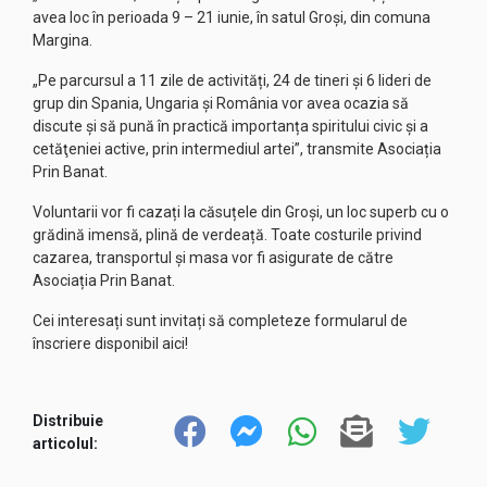
avea loc în perioada 9 – 21 iunie, în satul Groși, din comuna
Margina.
„Pe parcursul a 11 zile de activități, 24 de tineri și 6 lideri de
grup din Spania, Ungaria și România vor avea ocazia să
discute și să pună în practică importanța spiritului civic şi a
cetăţeniei active, prin intermediul artei”, transmite Asociația
Prin Banat.
Voluntarii vor fi cazați la căsuțele din Groși, un loc superb cu o
grădină imensă, plină de verdeață. Toate costurile privind
cazarea, transportul și masa vor fi asigurate de către
Asociația Prin Banat.
Cei interesați sunt invitați să completeze formularul de
înscriere disponibil
aici
!
Distribuie
articolul: