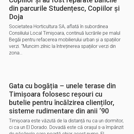
Copiilor și au fost reparate băncile
din parcurile Studențesc, Copiilor și
Doja
Societatea Horticultura SA, aflată în subordinea
Consiliului Local Timișoara, continuă lucrările pe malul
Begăi pentru refacerea mobilierului urban și a spațiilor
verzi. “Muncim zilnic la întreținerea spațiilor verzi din
zona…
Gata cu bogăția – unele terase din
Timișoara folosesc reșouri cu
butelie pentru încălzirea clienților,
sisteme rudimentare din anii ’90
Timișoara este văzută de la distanță nu ca un dormitor,
ci ca un El Dorado. Dovadă este că orașul s-a împânzit
de păcănele care poartă chiar acest nume, El