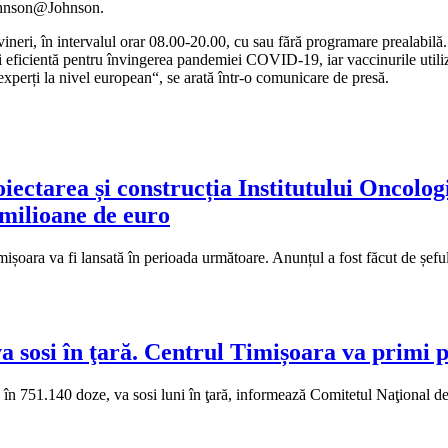
i Johnson@Johnson.
neri, în intervalul orar 08.00-20.00, cu sau fără programare prealabilă. 
i eficientă pentru învingerea pandemiei COVID-19, iar vaccinurile util
perți la nivel european“, se arată într-o comunicare de presă.
oiectarea și construcția Institutului Oncolog
 milioane de euro
imișoara va fi lansată în perioada următoare. Anunțul a fost făcut de șef
a sosi în ţară. Centrul Timișoara va primi 
în 751.140 doze, va sosi luni în ţară, informează Comitetul Naţional d