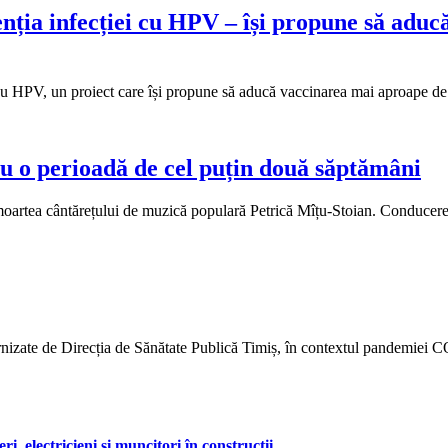
nția infecției cu HPV – își propune să aduc
i cu HPV, un proiect care își propune să aducă vaccinarea mai aproape de 
ru o perioadă de cel puțin două săptămâni
 moartea cântărețului de muzică populară Petrică Mîțu-Stoian. Conducerea
furnizate de Direcția de Sănătate Publică Timiș, în contextul pandemiei
, electricieni și muncitori în construcții