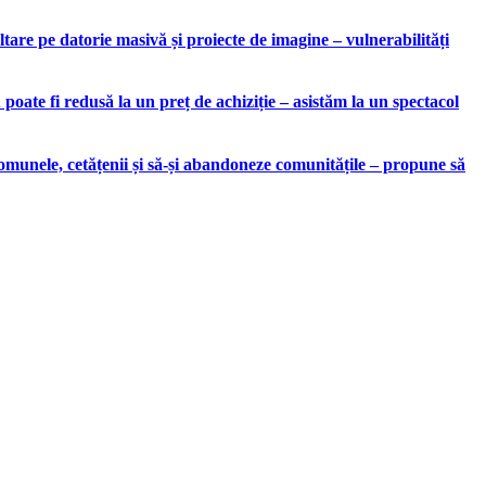
are pe datorie masivă și proiecte de imagine – vulnerabilități
ate fi redusă la un preț de achiziție – asistăm la un spectacol
munele, cetățenii și să-și abandoneze comunitățile – propune să