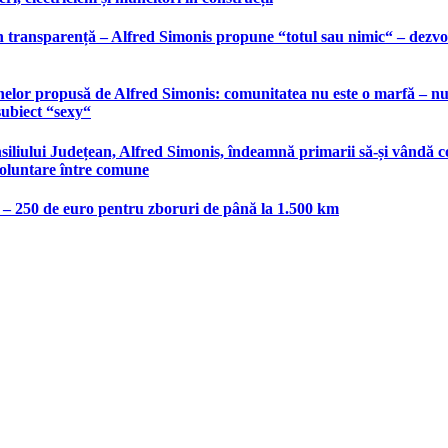
 transparență – Alfred Simonis propune “totul sau nimic“ – dezvolt
elor propusă de Alfred Simonis: comunitatea nu este o marfă – nu po
subiect “sexy“
liului Județean, Alfred Simonis, îndeamnă primarii să-și vândă co
voluntare între comune
e – 250 de euro pentru zboruri de până la 1.500 km