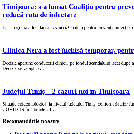
Timișoara: s-a lansat Coaliția pentru preve
reducă rata de infectare
La Timișoara a fost lansată, vineri, Coaliția pentru prevenția infecție
Clinica Nera a fost închisă temporar, pent
Decizia aparține conducerii clinicii, pe fondul scandalului iscat după
Decizia se va aplica…
Județul Timiș – 2 cazuri noi în Timișoara
Situația epidemiologică, la nivelul județului Timiș, conform datelor 
COVID-19 în ultimele 24…
Recomandările noastre
Drumuri Municipale Timișoara face angajări – se caută șoferi