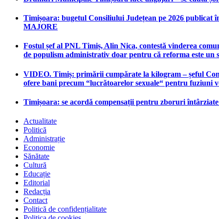
Timișoara: bugetul Consiliului Județean pe 2026 publicat în
MAJORE
Fostul șef al PNL Timiș, Alin Nica, contestă vinderea comun
de populism administrativ doar pentru că reforma este un 
VIDEO. Timiș: primării cumpărate la kilogram – șeful Consi
ofere bani precum “lucrătoarelor sexuale“ pentru fuziuni 
Timișoara: se acordă compensații pentru zboruri întârziat
Actualitate
Politică
Administrație
Economie
Sănătate
Cultură
Educație
Editorial
Redacția
Contact
Politică de confidențialitate
Politica de cookies