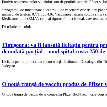
Potrivit reprezentanților spitalului sunt disponibile serurile Pfizer ș
“Programul de funcționare al centrului de vaccinare este de luni până vi
numărul de telefon: 0771.053.436. Vaccinarea rămâne soluția sigură ș
Medicamentului (EMA), cel mai riguros for decizional, care reunește ex
Distribuie articolul:
Timișoara: va fi lansată licitația pentru pr
demolată parțial – noul spital costă 250 de
Licitația pentru proiectarea și construcția Institutului Oncologic din T
Județean…
O nouă tranşă de vaccin produs de Pfizer v
O nouă tranşă de vaccin de la compania Pfizer BioNTech, care constă 