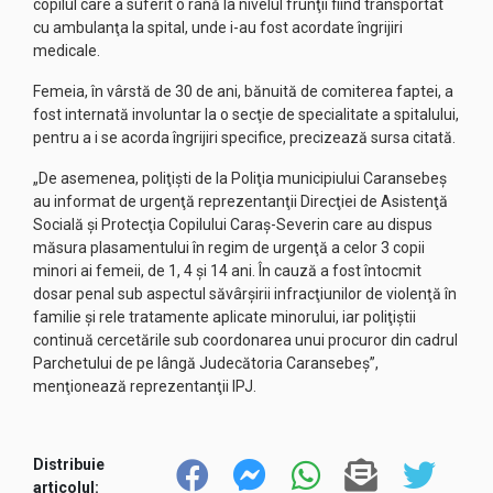
copilul care a suferit o rană la nivelul frunţii fiind transportat
cu ambulanţa la spital, unde i-au fost acordate îngrijiri
medicale.
Femeia, în vârstă de 30 de ani, bănuită de comiterea faptei, a
fost internată involuntar la o secţie de specialitate a spitalului,
pentru a i se acorda îngrijiri specifice, precizează sursa citată.
„De asemenea, poliţişti de la Poliţia municipiului Caransebeş
au informat de urgenţă reprezentanţii Direcţiei de Asistenţă
Socială şi Protecţia Copilului Caraş-Severin care au dispus
măsura plasamentului în regim de urgenţă a celor 3 copii
minori ai femeii, de 1, 4 şi 14 ani. În cauză a fost întocmit
dosar penal sub aspectul săvârşirii infracţiunilor de violenţă în
familie şi rele tratamente aplicate minorului, iar poliţiştii
continuă cercetările sub coordonarea unui procuror din cadrul
Parchetului de pe lângă Judecătoria Caransebeş”,
menţionează reprezentanţii IPJ.
Distribuie
articolul: