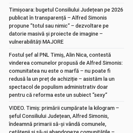
Timișoara: bugetul Consiliului Județean pe 2026
publicat în transparență – Alfred Simonis
propune “totul sau nimic“ – dezvoltare pe
datorie masivă și proiecte de imagine –
vulnerabilități MAJORE
Fostul șef al PNL Timiș, Alin Nica, contestă
vinderea comunelor propusă de Alfred Simonis:
comunitatea nu este o marfă – nu poate fi
redusă la un preț de achiziție – asistăm la un
spectacol de populism administrativ doar
pentru că reforma este un subiect “sexy“
VIDEO. Timiș: primării cumpărate la kilogram –
șeful Consiliului Județean, Alfred Simonis,
îndeamnă primarii să-și vândă comunele,
cetățenii și să-și abandoneze comunitățile –