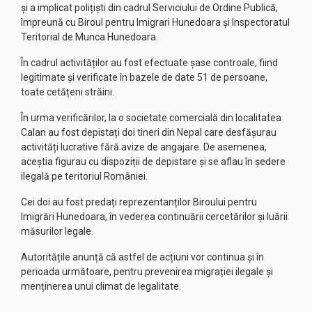
și a implicat polițiști din cadrul Serviciului de Ordine Publică,
împreună cu Biroul pentru Imigrari Hunedoara și Inspectoratul
Teritorial de Munca Hunedoara.
În cadrul activităților au fost efectuate șase controale, fiind
legitimate și verificate în bazele de date 51 de persoane,
toate cetățeni străini.
În urma verificărilor, la o societate comercială din localitatea
Calan au fost depistați doi tineri din Nepal care desfășurau
activități lucrative fără avize de angajare. De asemenea,
aceștia figurau cu dispoziții de depistare și se aflau în ședere
ilegală pe teritoriul României.
Cei doi au fost predați reprezentanților Biroului pentru
Imigrări Hunedoara, în vederea continuării cercetărilor și luării
măsurilor legale.
Autoritățile anunță că astfel de acțiuni vor continua și în
perioada următoare, pentru prevenirea migrației ilegale și
menținerea unui climat de legalitate.