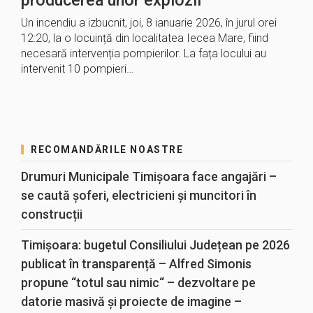
producerea unor explozii
Un incendiu a izbucnit, joi, 8 ianuarie 2026, în jurul orei
12:20, la o locuință din localitatea Iecea Mare, fiind
necesară intervenția pompierilor. La fața locului au
intervenit 10 pompieri…
RECOMANDĂRILE NOASTRE
Drumuri Municipale Timișoara face angajări –
se caută șoferi, electricieni și muncitori în
construcții
Timișoara: bugetul Consiliului Județean pe 2026
publicat în transparență – Alfred Simonis
propune “totul sau nimic“ – dezvoltare pe
datorie masivă și proiecte de imagine –