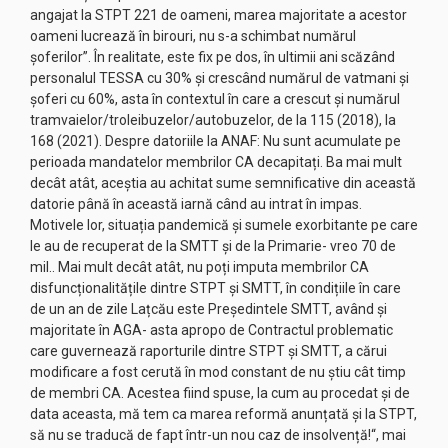
angajat la STPT 221 de oameni, marea majoritate a acestor
oameni lucrează în birouri, nu s-a schimbat numărul
șoferilor”. În realitate, este fix pe dos, în ultimii ani scăzând
personalul TESSA cu 30% și crescând numărul de vatmani și
șoferi cu 60%, asta în contextul în care a crescut și numărul
tramvaielor/troleibuzelor/autobuzelor, de la 115 (2018), la
168 (2021). Despre datoriile la ANAF: Nu sunt acumulate pe
perioada mandatelor membrilor CA decapitați. Ba mai mult
decât atât, aceștia au achitat sume semnificative din această
datorie până în această iarnă când au intrat în impas.
Motivele lor, situația pandemică și sumele exorbitante pe care
le au de recuperat de la SMTT și de la Primarie- vreo 70 de
mil.. Mai mult decât atât, nu poți imputa membrilor CA
disfuncționalitățile dintre STPT și SMTT, în condițiile în care
de un an de zile Lațcău este Președintele SMTT, având și
majoritate în AGA- asta apropo de Contractul problematic
care guvernează raporturile dintre STPT și SMTT, a cărui
modificare a fost cerută în mod constant de nu știu cât timp
de membri CA. Acestea fiind spuse, la cum au procedat și de
data aceasta, mă tem ca marea reformă anunțată și la STPT,
să nu se traducă de fapt într-un nou caz de insolvență!“, mai