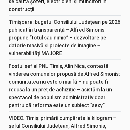
se caută șoferi, electricieni și muncitori în
construcții
Timișoara: bugetul Consiliului Județean pe 2026
publicat în transparență – Alfred Simonis
propune “totul sau nimic“ – dezvoltare pe
datorie masivă și proiecte de imagine –
vulnerabilități MAJORE
Fostul șef al PNL Timiș, Alin Nica, contestă
vinderea comunelor propusă de Alfred Simonis:
comunitatea nu este o marfă – nu poate fi
redusă la un preț de achiziție – asistăm la un
spectacol de populism administrativ doar
pentru că reforma este un subiect “sexy“
VIDEO. Timiș: primării cumpărate la kilogram –
șeful Consiliului Județean, Alfred Simonis,