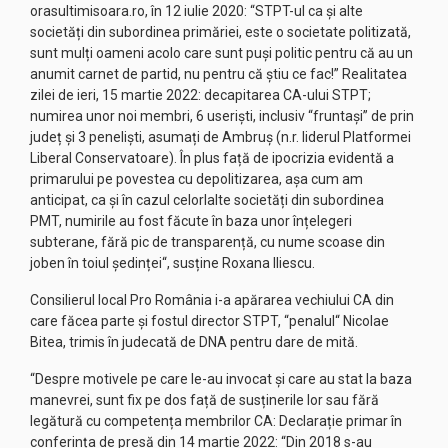
orasultimisoara.ro, în 12 iulie 2020: “STPT-ul ca și alte
societăți din subordinea primăriei, este o societate politizată,
sunt mulți oameni acolo care sunt puși politic pentru că au un
anumit carnet de partid, nu pentru că știu ce fac!” Realitatea
zilei de ieri, 15 martie 2022: decapitarea CA-ului STPT;
numirea unor noi membri, 6 useriști, inclusiv “fruntași” de prin
județ și 3 peneliști, asumați de Ambruș (n.r. liderul Platformei
Liberal Conservatoare). În plus față de ipocrizia evidentă a
primarului pe povestea cu depolitizarea, așa cum am
anticipat, ca și în cazul celorlalte societăți din subordinea
PMT, numirile au fost făcute în baza unor înțelegeri
subterane, fără pic de transparență, cu nume scoase din
joben în toiul ședinței“, susține Roxana Iliescu.
Consilierul local Pro România i-a apărarea vechiului CA din
care făcea parte și fostul director STPT, “penalul“ Nicolae
Bitea, trimis în judecată de DNA pentru dare de mită.
“Despre motivele pe care le-au invocat și care au stat la baza
manevrei, sunt fix pe dos față de susținerile lor sau fără
legătură cu competența membrilor CA: Declarație primar în
conferința de presă din 14 martie 2022: “Din 2018 s-au