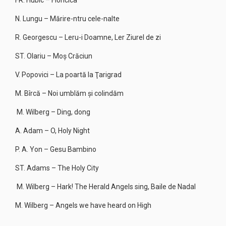
FR. Hubic – Floricica
N. Lungu – Mărire-ntru cele-nalte
R. Georgescu – Leru-i Doamne, Ler Ziurel de zi
ST. Olariu – Moş Crăciun
V. Popovici – La poartă la Ţarigrad
M. Bîrcă – Noi umblăm şi colindăm
M. Wilberg – Ding, dong
A. Adam – O, Holy Night
P. A. Yon – Gesu Bambino
ST. Adams – The Holy City
M. Wilberg – Hark! The Herald Angels sing, Baile de Nadal
M. Wilberg – Angels we have heard on High