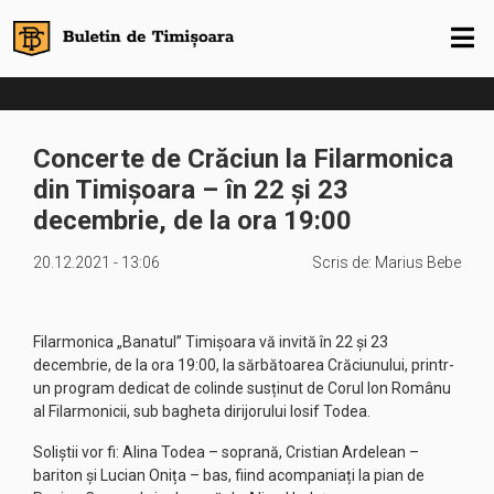
Concerte de Crăciun la Filarmonica
din Timișoara – în 22 și 23
decembrie, de la ora 19:00
20.12.2021 - 13:06
Scris de:
Marius Bebe
Filarmonica „Banatul” Timișoara vă invită în 22 și 23
decembrie, de la ora 19:00, la sărbătoarea Crăciunului, printr-
un program dedicat de colinde susținut de Corul Ion Românu
al Filarmonicii, sub bagheta dirijorului Iosif Todea.
Soliștii vor fi: Alina Todea – soprană, Cristian Ardelean –
bariton și Lucian Onița – bas, fiind acompaniați la pian de