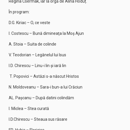
Regina Csermak, iar la orgă de Alina Hoduț.
În program:
D.G. Kiriac – O, ce veste
I. Costescu – Bună dimineaţa la Moş Ajun
A. Stoia – Suita de colinde
V. Teodorian – Legănelul lui Isus
I.D. Chirescu – Linu-i lin şi iară lin
T. Popovici – Astăzi s-a născut Hristos
N. Moldoveanu – Sara-i bun-a lui Crăciun
AL. Pașcanu – După datini colindăm
I. Miclea – Stea curată
I.D.Chirescu – Steaua sus răsare