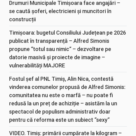
Drumuri Municipale Timișoara face angajări –
se caută șoferi, electricieni și muncitori în
construcții
Timișoara: bugetul Consiliului Județean pe 2026
publicat în transparență – Alfred Simonis
propune “totul sau nimic“ – dezvoltare pe
datorie masivă și proiecte de imagine –
vulnerabilități MAJORE
Fostul șef al PNL Timiș, Alin Nica, contestă
vinderea comunelor propusă de Alfred Simonis:
comunitatea nu este o marfă – nu poate fi
redusă la un preț de achiziție – asistăm la un
spectacol de populism administrativ doar
pentru că reforma este un subiect “sexy“
VIDEO. Timiș: primării cumpărate la kilogram –