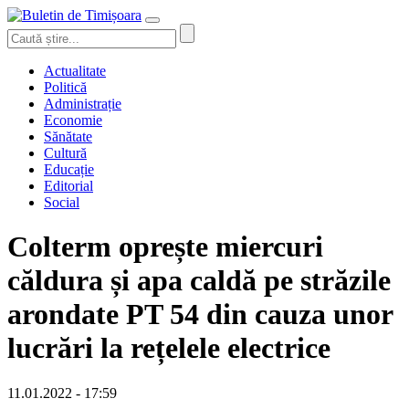
Actualitate
Politică
Administrație
Economie
Sănătate
Cultură
Educație
Editorial
Social
Colterm oprește miercuri
căldura și apa caldă pe străzile
arondate PT 54 din cauza unor
lucrări la rețelele electrice
11.01.2022 - 17:59