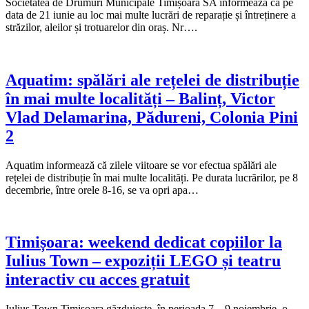
Societatea de Drumuri Municipale Timișoara SA informează că pe
data de 21 iunie au loc mai multe lucrări de reparație și întreținere a
străzilor, aleilor și trotuarelor din oraș. Nr….
Aquatim: spălări ale rețelei de distribuție
în mai multe localități – Balinț, Victor
Vlad Delamarina, Pădureni, Colonia Pini
2
Aquatim informează că zilele viitoare se vor efectua spălări ale
rețelei de distribuție în mai multe localități. Pe durata lucrărilor, pe 8
decembrie, între orele 8-16, se va opri apa…
Timișoara: weekend dedicat copiilor la
Iulius Town – expoziții LEGO și teatru
interactiv cu acces gratuit
Iulius Town Timișoara găzduiește, în perioada 7 – 9 noiembrie, o