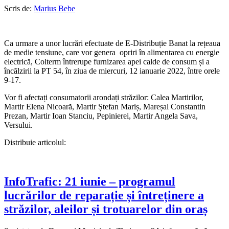
Scris de:
Marius Bebe
Ca urmare a unor lucrări efectuate de E-Distribuție Banat la rețeaua
de medie tensiune, care vor genera opriri în alimentarea cu energie
electrică, Colterm întrerupe furnizarea apei calde de consum și a
încălzirii la PT 54, în ziua de miercuri, 12 ianuarie 2022, între orele
9-17.
Vor fi afectați consumatorii arondați străzilor: Calea Martirilor,
Martir Elena Nicoară, Martir Ștefan Mariș, Mareșal Constantin
Prezan, Martir Ioan Stanciu, Pepinierei, Martir Angela Sava,
Versului.
Distribuie articolul:
InfoTrafic: 21 iunie – programul
lucrărilor de reparație și întreținere a
străzilor, aleilor și trotuarelor din oraș