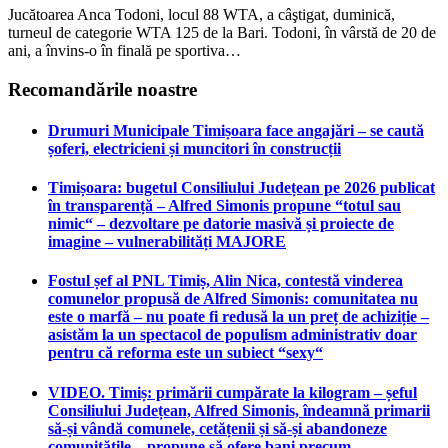
Jucătoarea Anca Todoni, locul 88 WTA, a câştigat, duminică,
turneul de categorie WTA 125 de la Bari. Todoni, în vârstă de 20 de
ani, a învins-o în finală pe sportiva…
Recomandările noastre
Drumuri Municipale Timișoara face angajări – se caută
șoferi, electricieni și muncitori în construcții
Timișoara: bugetul Consiliului Județean pe 2026 publicat
în transparență – Alfred Simonis propune “totul sau
nimic“ – dezvoltare pe datorie masivă și proiecte de
imagine – vulnerabilități MAJORE
Fostul șef al PNL Timiș, Alin Nica, contestă vinderea
comunelor propusă de Alfred Simonis: comunitatea nu
este o marfă – nu poate fi redusă la un preț de achiziție –
asistăm la un spectacol de populism administrativ doar
pentru că reforma este un subiect “sexy“
VIDEO. Timiș: primării cumpărate la kilogram – șeful
Consiliului Județean, Alfred Simonis, îndeamnă primarii
să-și vândă comunele, cetățenii și să-și abandoneze
comunitățile – propune să ofere bani precum