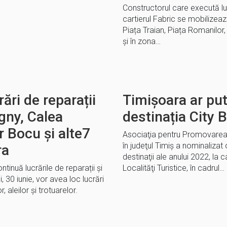
Constructorul care execută lu
cartierul Fabric se mobilizează
Piața Traian, Piața Romanilor
și în zona…
rări de reparații
Timişoara ar pu
igny, Calea
destinația City 
r Bocu și alte7
Asociaţia pentru Promovarea 
în judeţul Timiş a nominalizat
ra
destinaţii ale anului 2022, la 
inuă lucrările de reparații și
Localităţi Turistice, în cadrul…
i, 30 iunie, vor avea loc lucrări
r, aleilor și trotuarelor.