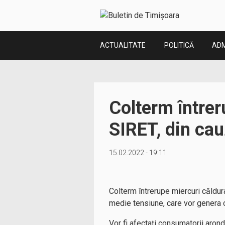
ACTUALITATE
POLITICĂ
ADM
Colterm întrer
SIRET, din cau
15.02.2022 - 19:11
Colterm întrerupe miercuri căldur
medie tensiune, care vor genera op
Vor fi afectați consumatorii arond