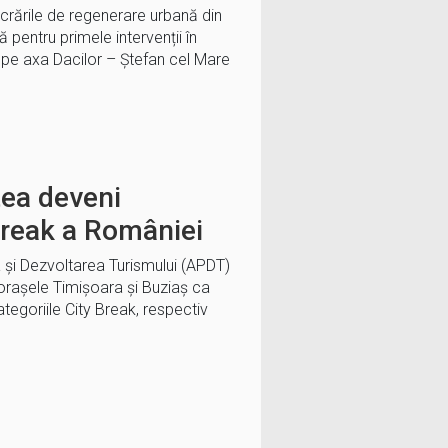
crările de regenerare urbană din
 pentru primele intervenții în
, pe axa Dacilor – Ștefan cel Mare
tea deveni
Break a României
şi Dezvoltarea Turismului (APDT)
 oraşele Timişoara şi Buziaş ca
categoriile City Break, respectiv