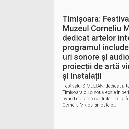
Timișoara: Festiva
Muzeul Corneliu M
dedicat artelor int
programul includ
uri sonore și audio
proiecții de artă v
și instalații
Festivalul SIMULTAN, dedicat artelo
Timișoara cu o nouă ediție în pe
având ca temă centrală Desire fo
Corneliu Miklosi și fostele…