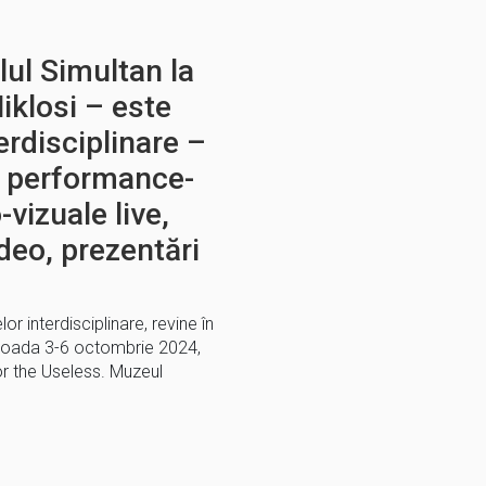
lul Simultan la
iklosi – este
erdisciplinare –
e performance-
-vizuale live,
ideo, prezentări
r interdisciplinare, revine în
rioada 3-6 octombrie 2024,
r the Useless. Muzeul