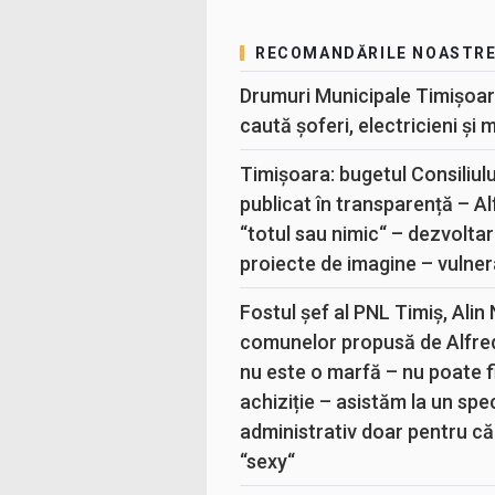
RECOMANDĂRILE NOASTR
Drumuri Municipale Timișoar
caută șoferi, electricieni și 
Timișoara: bugetul Consiliul
publicat în transparență – A
“totul sau nimic“ – dezvoltar
proiecte de imagine – vulner
Fostul șef al PNL Timiș, Alin
comunelor propusă de Alfre
nu este o marfă – nu poate fi
achiziție – asistăm la un sp
administrativ doar pentru că
“sexy“