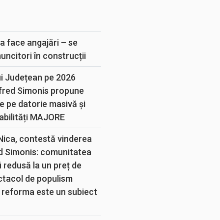
E
a face angajări – se
muncitori în construcții
ui Județean pe 2026
lfred Simonis propune
e pe datorie masivă și
abilități MAJORE
 Nica, contestă vinderea
d Simonis: comunitatea
 redusă la un preț de
ectacol de populism
 reforma este un subiect