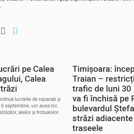
.
lucrări pe Calea
Timișoara: încep 
agului, Calea
Traian – restric
trăzi
trafic de luni 30
va fi închisă pe 
inuă lucrările de reparații și
pe 6 septembrie, vor avea loc
bulevardul Ștefa
străzilor, aleilor și trotuarelor.
străzi adiacent
traseele