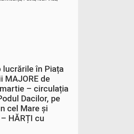
lucrările în Piața
ții MAJORE de
 martie – circulația
Podul Dacilor, pe
n cel Mare și
e – HĂRȚI cu