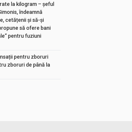
rate la kilogram – șeful
 Simonis, îndeamnă
, cetățenii și să-și
propune să ofere bani
e“ pentru fuziuni
sații pentru zboruri
tru zboruri de până la