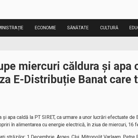
INISTRAȚIE
ECONOMIE
SĂNĂTATE
CULTURĂ
EDU
upe miercuri căldura și apa 
za E-Distribuție Banat care t
a și apa caldă la PT SIRET, ca urmare a unor lucrări efectuate de 
riri în alimentarea cu energie electrică, în ziua de miercuri, 16 f
ați străzilor: 1 Decembrie, Argeș, Cluj, Mitropolit Varlaam, Petre