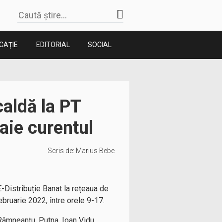
CAȚIE
EDITORIAL
SOCIAL
caldă la PT
aie curentul
Scris de:
Marius Bebe
E-Distribuție Banat la rețeaua de
ebruarie 2022, între orele 9-17.
 Râmneanțu, Putna, Ioan Vidu,