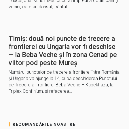
Educațional Kuncz s-au bucurat împreună copiii, părinți,
vecini, care au dansat, cântat…
Timiș: două noi puncte de trecere a
frontierei cu Ungaria vor fi deschise
– la Beba Veche și în zona Cenad pe
viitor pod peste Mureș
Numărul punctelor de trecere a frontierei între România
şi Ungaria va ajunge la 14, după deschiderea Punctului
de Trecere a Frontierei Beba Veche – Kubekhaza, la
Triplex Confinium, şi refacerea…
RECOMANDĂRILE NOASTRE