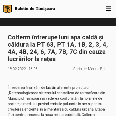
Colterm întrerupe luni apa caldă și
căldura la PT 63, PT 1A, 1B, 2, 3, 4,
4A, 4B, 24, 6, 7A, 7B, 7C din cauza
lucrărilor la rețea
18.02.2022 - 16:35
Scris de:
Marius Bebe
În vederea finalizării de lucrări aferente proiectului
„Retehnologizarea sistemului centralizat de termoficare din
Municipiul Timișoara în vederea conformării la normele de
protecția mediului privind emisiile poluante în aer și pentru
creșterea eficienței în alimentarea cu căldură urbană, Etapa
II” și pentru trecerea la noua rețea reabilitată, Colterm