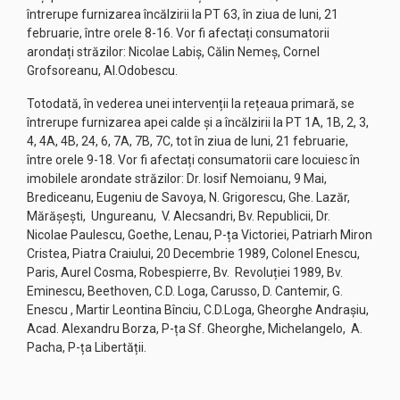
întrerupe furnizarea încălzirii la PT 63, în ziua de luni, 21
februarie, între orele 8-16. Vor fi afectați consumatorii
arondați străzilor: Nicolae Labiș, Călin Nemeș, Cornel
Grofsoreanu, Al.Odobescu.
Totodată, în vederea unei intervenții la rețeaua primară, se
întrerupe furnizarea apei calde și a încălzirii la PT 1A, 1B, 2, 3,
4, 4A, 4B, 24, 6, 7A, 7B, 7C, tot în ziua de luni, 21 februarie,
între orele 9-18. Vor fi afectați consumatorii care locuiesc în
imobilele arondate străzilor: Dr. Iosif Nemoianu, 9 Mai,
Brediceanu, Eugeniu de Savoya, N. Grigorescu, Ghe. Lazăr,
Mărășești, Ungureanu, V. Alecsandri, Bv. Republicii, Dr.
Nicolae Paulescu, Goethe, Lenau, P-ța Victoriei, Patriarh Miron
Cristea, Piatra Craiului, 20 Decembrie 1989, Colonel Enescu,
Paris, Aurel Cosma, Robespierre, Bv. Revoluției 1989, Bv.
Eminescu, Beethoven, C.D. Loga, Carusso, D. Cantemir, G.
Enescu , Martir Leontina Bînciu, C.D.Loga, Gheorghe Andraşiu,
Acad. Alexandru Borza, P-ța Sf. Gheorghe, Michelangelo, A.
Pacha, P-ța Libertății.