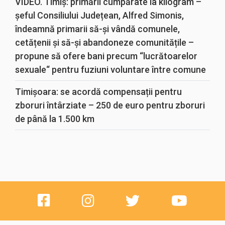
VIDEO. Timiș: primării cumpărate la kilogram –
șeful Consiliului Județean, Alfred Simonis,
îndeamnă primarii să-și vândă comunele,
cetățenii și să-și abandoneze comunitățile –
propune să ofere bani precum “lucrătoarelor
sexuale“ pentru fuziuni voluntare între comune
Timișoara: se acordă compensații pentru
zboruri întârziate – 250 de euro pentru zboruri
de până la 1.500 km