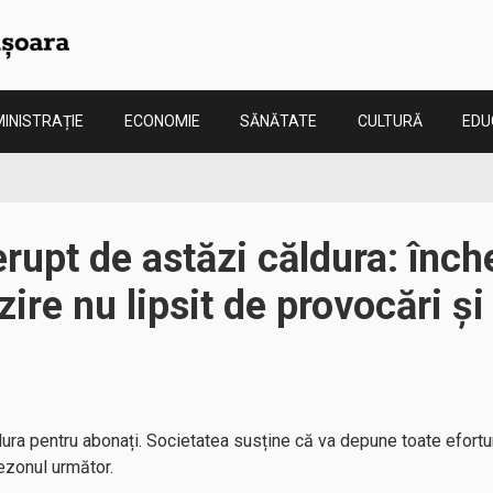
INISTRAȚIE
ECONOMIE
SĂNĂTATE
CULTURĂ
EDU
erupt de astăzi căldura: înc
ire nu lipsit de provocări și 
dura pentru abonați. Societatea susține că va depune toate efortu
sezonul următor.