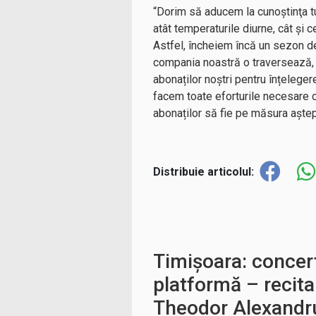
“Dorim să aducem la cunoştinţa tu
atât temperaturile diurne, cât și 
Astfel, încheiem încă un sezon de î
compania noastră o traversează, 
abonaților noștri pentru înțeleger
facem toate eforturile necesare cre
abonaților să fie pe măsura aștept
Distribuie articolul:
Timișoara: concer
platformă – recita
Theodor Alexandr