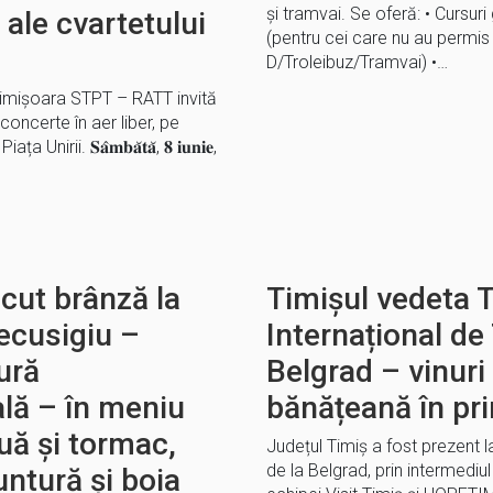
și tramvai. Se oferă: • Cursur
 ale cvartetului
(pentru cei care nu au permi
D/Troleibuz/Tramvai) •…
Timișoara STPT – RATT invită
oncerte în aer liber, pe
irii. 𝐒𝐚̂𝐦𝐛𝐚̆𝐭𝐚̆, 𝟖 𝐢𝐮𝐧𝐢𝐞,
ăcut brânză la
Timișul vedeta T
ecusigiu –
Internațional de
ură
Belgrad – vinuri
lă – în meniu
bănățeană în pr
uă și tormac,
Județul Timiș a fost prezent l
de la Belgrad, prin intermediul
untură și boia