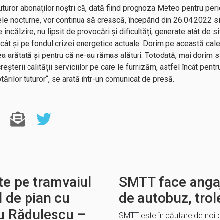
turor abonaţilor noștri că, dată fiind prognoza Meteo pentru perio
cele nocturne, vor continua să crească, începând din 26.04.2022 si
ncălzire, nu lipsit de provocări și dificultăți, generate atât de si
cât și pe fondul crizei energetice actuale. Dorim pe această cal
ea arătată și pentru că ne-au rămas alături. Totodată, mai dorim să
șterii calității serviciilor pe care le furnizăm, astfel încât pentr
ărilor tuturor“, se arată într-un comunicat de presă.
te pe tramvaiul
SMTT face angaj
l de pian cu
de autobuz, trol
u Rădulescu –
SMTT este în căutare de noi 