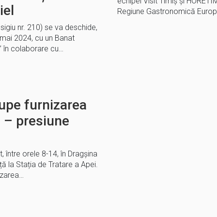
echipei Visit Timiș și HORET
iel
Regiune Gastronomică Euro
igiu nr. 210) se va deschide,
1 mai 2024, cu un Banat
” în colaborare cu…
upe furnizarea
a – presiune
, între orele 8-14, în Dragșina
ă la Stația de Tratare a Apei.
nizarea…