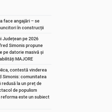
E
a face angajări – se
muncitori în construcții
ui Județean pe 2026
lfred Simonis propune
e pe datorie masivă și
abilități MAJORE
 Nica, contestă vinderea
d Simonis: comunitatea
 redusă la un preț de
ectacol de populism
 reforma este un subiect