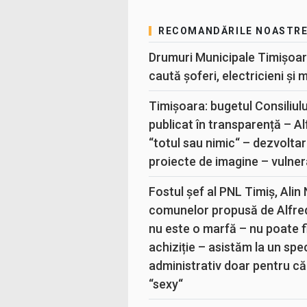
RECOMANDĂRILE NOASTR
Drumuri Municipale Timișoar
caută șoferi, electricieni și 
Timișoara: bugetul Consiliul
publicat în transparență – A
“totul sau nimic“ – dezvoltar
proiecte de imagine – vulner
Fostul șef al PNL Timiș, Alin
comunelor propusă de Alfre
nu este o marfă – nu poate fi
achiziție – asistăm la un sp
administrativ doar pentru că
“sexy“