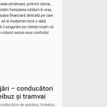
ada următoare, potrivit căreia,
stăm furnizarea căldurii în oraș.
tuația financiară delicată pe care
e să le mulțumim încă o dată
 îi asigurăm pe clienții noștri că
u viitorul sezon rece confortul
ări – conducători
eibuz și tramvai
conducători de autobuz, troleibuz