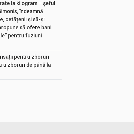
rate la kilogram – șeful
 Simonis, îndeamnă
, cetățenii și să-și
propune să ofere bani
e“ pentru fuziuni
sații pentru zboruri
tru zboruri de până la