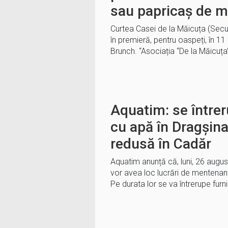
sau papricaș de m
Curtea Casei de la Măicuța (Secus
în premieră, pentru oaspeți, în 1
Brunch. “Asociația “De la Măicuța
Aquatim: se întrer
cu apă în Dragșin
redusă în Cadăr
Aquatim anunță că, luni, 26 august
vor avea loc lucrări de mentenanț
Pe durata lor se va întrerupe fur