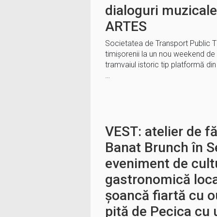
dialoguri muzicale
ARTES
Societatea de Transport Public 
timișorenii la un nou weekend de c
tramvaiul istoric tip platformă din Piața Un
…
VEST: atelier de f
Banat Brunch în S
eveniment de cult
gastronomică loca
șoancă fiartă cu o
pită de Pecica cu 