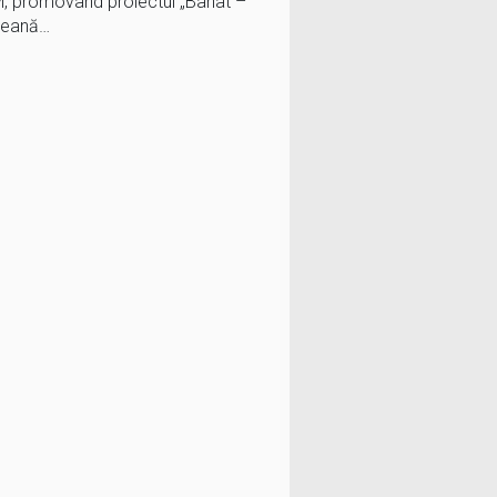
IM, promovând proiectul „Banat –
peană…