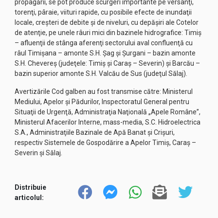
propagării, se pot produce scurgeri importante pe versanţi,
torenţi, pâraie, viituri rapide, cu posibile efecte de inundaţii
locale, creşteri de debite şi de niveluri, cu depăşiri ale Cotelor
de atenţie, pe unele râuri mici din bazinele hidrografice: Timiş
– afluenţii de stânga aferenţi sectorului aval confluenţă cu
râul Timişana – amonte S.H. Şag şi Şurgani – bazin amonte
S.H. Chevereş (judeţele: Timiş şi Caraş – Severin) şi Barcău –
bazin superior amonte S.H. Valcău de Sus (judeţul Sălaj).
Avertizările Cod galben au fost transmise către: Ministerul
Mediului, Apelor şi Pădurilor, Inspectoratul General pentru
Situaţii de Urgenţă, Administraţia Naţională „Apele Române”,
Ministerul Afacerilor Interne, mass-media, S.C. Hidroelectrica
S.A., Administraţiile Bazinale de Apă Banat şi Crişuri,
respectiv Sistemele de Gospodărire a Apelor Timiş, Caraş –
Severin şi Sălaj.
Distribuie
articolul: