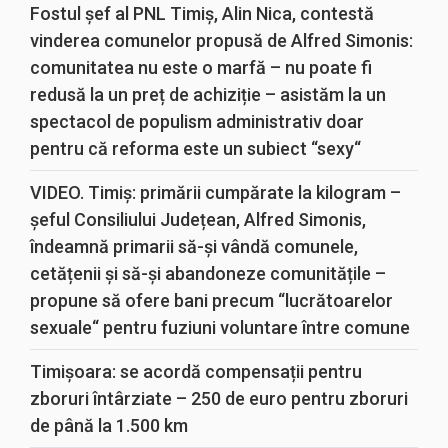
Fostul șef al PNL Timiș, Alin Nica, contestă
vinderea comunelor propusă de Alfred Simonis:
comunitatea nu este o marfă – nu poate fi
redusă la un preț de achiziție – asistăm la un
spectacol de populism administrativ doar
pentru că reforma este un subiect “sexy“
VIDEO. Timiș: primării cumpărate la kilogram –
șeful Consiliului Județean, Alfred Simonis,
îndeamnă primarii să-și vândă comunele,
cetățenii și să-și abandoneze comunitățile –
propune să ofere bani precum “lucrătoarelor
sexuale“ pentru fuziuni voluntare între comune
Timișoara: se acordă compensații pentru
zboruri întârziate – 250 de euro pentru zboruri
de până la 1.500 km