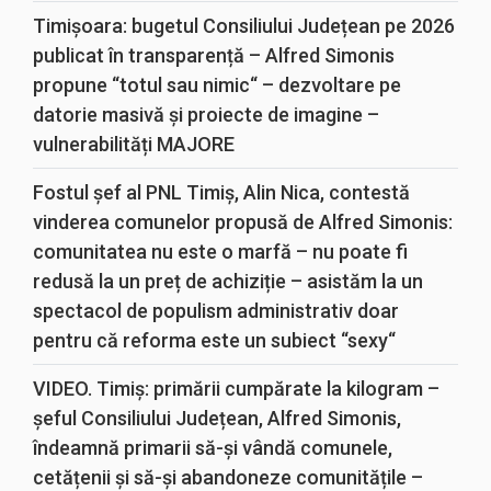
Timișoara: bugetul Consiliului Județean pe 2026
publicat în transparență – Alfred Simonis
propune “totul sau nimic“ – dezvoltare pe
datorie masivă și proiecte de imagine –
vulnerabilități MAJORE
Fostul șef al PNL Timiș, Alin Nica, contestă
vinderea comunelor propusă de Alfred Simonis:
comunitatea nu este o marfă – nu poate fi
redusă la un preț de achiziție – asistăm la un
spectacol de populism administrativ doar
pentru că reforma este un subiect “sexy“
VIDEO. Timiș: primării cumpărate la kilogram –
șeful Consiliului Județean, Alfred Simonis,
îndeamnă primarii să-și vândă comunele,
cetățenii și să-și abandoneze comunitățile –