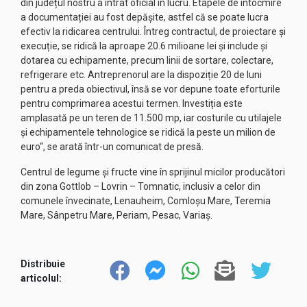
din județul nostru a intrat oficial în lucru. Etapele de întocmire
a documentației au fost depășite, astfel că se poate lucra
efectiv la ridicarea centrului. Întreg contractul, de proiectare și
execuție, se ridică la aproape 20.6 milioane lei și include și
dotarea cu echipamente, precum linii de sortare, colectare,
refrigerare etc. Antreprenorul are la dispoziție 20 de luni
pentru a preda obiectivul, însă se vor depune toate eforturile
pentru comprimarea acestui termen. Investiția este
amplasată pe un teren de 11.500 mp, iar costurile cu utilajele
și echipamentele tehnologice se ridică la peste un milion de
euro“, se arată într-un comunicat de presă.
Centrul de legume și fructe vine în sprijinul micilor producători
din zona Gottlob – Lovrin – Tomnatic, inclusiv a celor din
comunele învecinate, Lenauheim, Comloșu Mare, Teremia
Mare, Sânpetru Mare, Periam, Pesac, Variaș.
Distribuie
articolul: