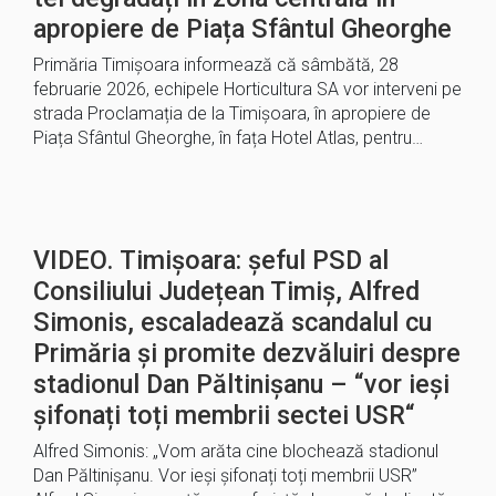
apropiere de Piața Sfântul Gheorghe
Primăria Timișoara informează că sâmbătă, 28
februarie 2026, echipele Horticultura SA vor interveni pe
strada Proclamația de la Timișoara, în apropiere de
Piața Sfântul Gheorghe, în fața Hotel Atlas, pentru…
VIDEO. Timișoara: șeful PSD al
Consiliului Județean Timiș, Alfred
Simonis, escaladează scandalul cu
Primăria și promite dezvăluiri despre
stadionul Dan Păltinișanu – “vor ieși
șifonați toți membrii sectei USR“
Alfred Simonis: „Vom arăta cine blochează stadionul
Dan Păltinișanu. Vor ieși șifonați toți membrii USR”