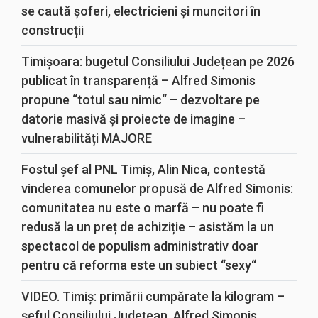
se caută șoferi, electricieni și muncitori în
construcții
Timișoara: bugetul Consiliului Județean pe 2026
publicat în transparență – Alfred Simonis
propune “totul sau nimic“ – dezvoltare pe
datorie masivă și proiecte de imagine –
vulnerabilități MAJORE
Fostul șef al PNL Timiș, Alin Nica, contestă
vinderea comunelor propusă de Alfred Simonis:
comunitatea nu este o marfă – nu poate fi
redusă la un preț de achiziție – asistăm la un
spectacol de populism administrativ doar
pentru că reforma este un subiect “sexy“
VIDEO. Timiș: primării cumpărate la kilogram –
șeful Consiliului Județean, Alfred Simonis,