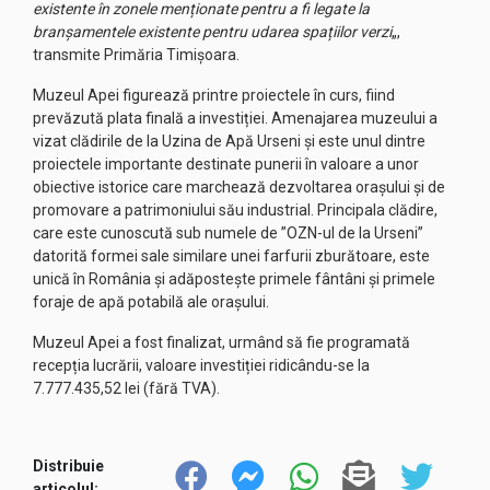
existente în zonele menționate pentru a fi legate la
branșamentele existente pentru udarea spațiilor verzi
„,
transmite Primăria Timișoara.
Muzeul Apei figurează printre proiectele în curs, fiind
prevăzută plata finală a investiției. Amenajarea muzeului a
vizat clădirile de la Uzina de Apă Urseni și este unul dintre
proiectele importante destinate punerii în valoare a unor
obiective istorice care marchează dezvoltarea orașului și de
promovare a patrimoniului său industrial. Principala clădire,
care este cunoscută sub numele de ”OZN-ul de la Urseni”
datorită formei sale similare unei farfurii zburătoare, este
unică în România și adăpostește primele fântâni și primele
foraje de apă potabilă ale orașului.
Muzeul Apei a fost finalizat, urmând să fie programată
recepția lucrării, valoare investiției ridicându-se la
7.777.435,52 lei (fără TVA).
Distribuie
articolul: