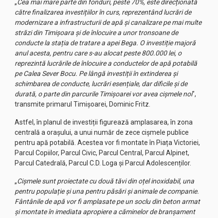
„
Cea mai mare parte din fonduri, peste 70%, este direcționată
către finalizarea investițiilor în curs, reprezentând lucrări de
modernizare a infrastructurii de apă și canalizare pe mai multe
străzi din Timișoara și de înlocuire a unor tronsoane de
conducte la stația de tratare a apei Bega. O investiție majoră
anul acesta, pentru care s-au alocat peste 800.000 lei, o
reprezintă lucrările de înlocuire a conductelor de apă potabilă
pe Calea Sever Bocu. Pe lângă investiții în extinderea și
schimbarea de conducte, lucrări esențiale, dar dificile și de
durată, o parte din parcurile Timișoarei vor avea cișmele noi
”,
transmite primarul Timișoarei, Dominic Fritz.
Astfel, în planul de investiții figurează amplasarea, în zona
centrală a orașului, a unui număr de zece cișmele publice
pentru apă potabilă. Acestea vor fi montate în Piața Victoriei,
Parcul Copiilor, Parcul Civic, Parcul Central, Parcul Alpinet,
Parcul Catedrală, Parcul C.D. Loga și Parcul Adolescenților.
„
Cișmele sunt proiectate cu două tăvi din oțel inoxidabil, una
pentru populație și una pentru păsări și animale de companie.
Fântânile de apă vor fi amplasate pe un soclu din beton armat
și montate în imediata apropiere a căminelor de branșament