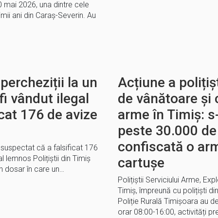
0 mai 2026, una dintre cele
imii ani din Caraș-Severin. Au
percheziții la un
Acțiune a polițiș
fi vândut ilegal
de vânătoare și 
ficat 176 de avize
arme în Timiș: 
peste 30.000 de 
confiscată o arm
c, suspectat că a falsificat 176
l lemnos Polițiștii din Timiș
cartușe
un dosar în care un…
Polițiștii Serviciului Arme, Ex
Timiș, împreună cu polițiști din 
Poliție Rurală Timișoara au de
orar 08:00-16:00, activități p