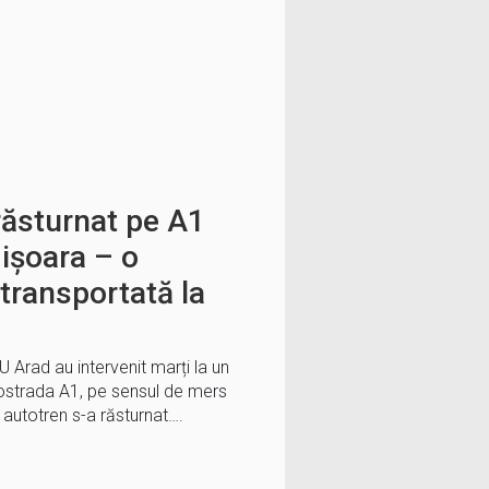
răsturnat pe A1
mișoara – o
transportată la
SU Arad au intervenit marți la un
tostrada A1, pe sensul de mers
autotren s-a răsturnat….