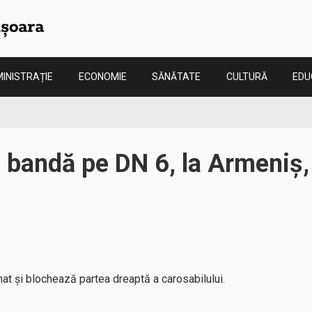
INISTRAȚIE
ECONOMIE
SĂNĂTATE
CULTURĂ
EDU
o bandă pe DN 6, la Armeniș
at și blochează partea dreaptă a carosabilului.