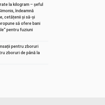
rate la kilogram – șeful
 Simonis, îndeamnă
, cetățenii și să-și
propune să ofere bani
e“ pentru fuziuni
sații pentru zboruri
tru zboruri de până la