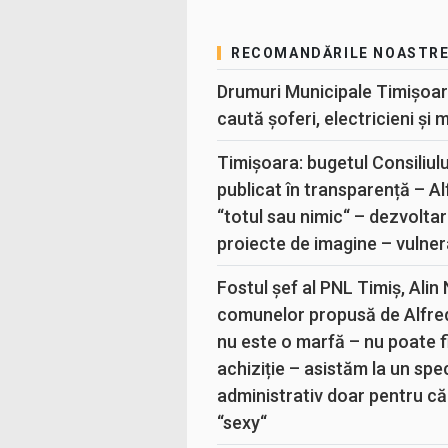
RECOMANDĂRILE NOASTR
Drumuri Municipale Timișoar
caută șoferi, electricieni și 
Timișoara: bugetul Consiliul
publicat în transparență – A
“totul sau nimic“ – dezvoltar
proiecte de imagine – vulner
Fostul șef al PNL Timiș, Alin
comunelor propusă de Alfre
nu este o marfă – nu poate fi
achiziție – asistăm la un sp
administrativ doar pentru că
“sexy“