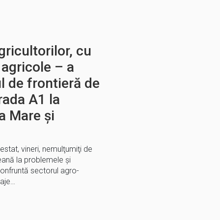
gricultorilor, cu
e agricole – a
l de frontieră de
rada A1 la
a Mare şi
estat, vineri, nemulţumiţi de
eană la problemele şi
onfruntă sectorul agro-
laje…