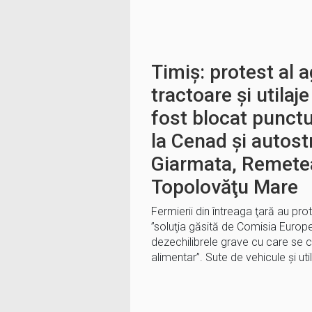
Timiș: protest al a
tractoare şi utilaj
fost blocat punctu
la Cenad și autost
Giarmata, Remete
Topolovăţu Mare
Fermierii din întreaga ţară au prot
”soluţia găsită de Comisia Europ
dezechilibrele grave cu care se c
alimentar”. Sute de vehicule şi uti