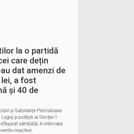
tilor la o partidă
cei care dețin
s-au dat amenzi de
lei, a fost
ă și 40 de
plozivi și Substanțe Periculoase
Lugoj și polițiști ai Secției 1
sfășurat sâmbătă, în intervalul
reventiv-reactive…