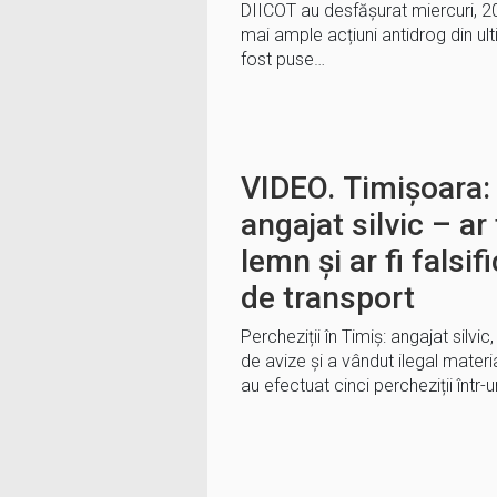
DIICOT au desfășurat miercuri, 2
mai ample acțiuni antidrog din ult
fost puse…
VIDEO. Timișoara: 
angajat silvic – ar 
lemn și ar fi falsi
de transport
Percheziții în Timiș: angajat silvi
de avize și a vândut ilegal materia
au efectuat cinci percheziții într-