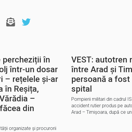
percheziții în
VEST: autotren 
olj într-un dosar
între Arad și Ti
i – rețelele și-ar
persoană a fost 
a în Reșița,
spital
 Vărădia –
Pompierii militari din cadrul I
accident rutier produs pe au
 făcea din
Arad – Timișoara, după ce un 
tății organizate și procurorii