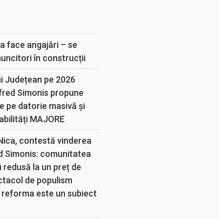
E
a face angajări – se
muncitori în construcții
ui Județean pe 2026
lfred Simonis propune
e pe datorie masivă și
abilități MAJORE
 Nica, contestă vinderea
d Simonis: comunitatea
 redusă la un preț de
ectacol de populism
 reforma este un subiect