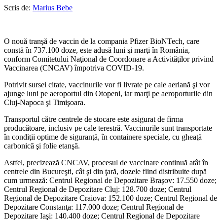
Scris de:
Marius Bebe
O nouă tranşă de vaccin de la compania Pfizer BioNTech, care
constă în 737.100 doze, este adusă luni şi marţi în România,
conform Comitetului Naţional de Coordonare a Activităţilor privind
Vaccinarea (CNCAV) împotriva COVID-19.
Potrivit sursei citate, vaccinurile vor fi livrate pe cale aeriană şi vor
ajunge luni pe aeroportul din Otopeni, iar marţi pe aeroporturile din
Cluj-Napoca şi Timişoara.
Transportul către centrele de stocare este asigurat de firma
producătoare, inclusiv pe cale terestră. Vaccinurile sunt transportate
în condiţii optime de siguranţă, în containere speciale, cu gheaţă
carbonică şi folie etanşă.
Astfel, precizează CNCAV, procesul de vaccinare continuă atât în
centrele din Bucureşti, cât şi din ţară, dozele fiind distribuite după
cum urmează: Centrul Regional de Depozitare Braşov: 17.550 doze;
Centrul Regional de Depozitare Cluj: 128.700 doze; Centrul
Regional de Depozitare Craiova: 152.100 doze; Centrul Regional de
Depozitare Constanţa: 117.000 doze; Centrul Regional de
Depozitare Iaşi: 140.400 doze; Centrul Regional de Depozitare