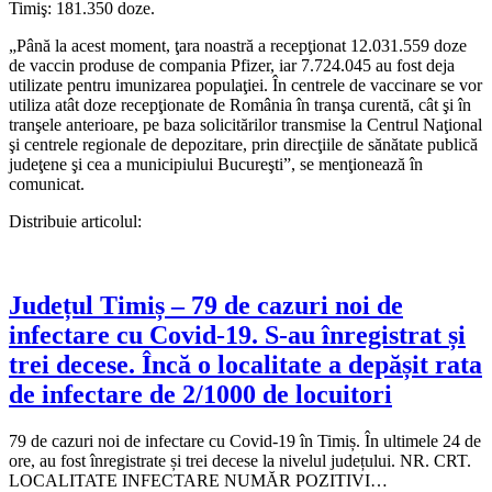
Timiş: 181.350 doze.
„Până la acest moment, ţara noastră a recepţionat 12.031.559 doze
de vaccin produse de compania Pfizer, iar 7.724.045 au fost deja
utilizate pentru imunizarea populaţiei. În centrele de vaccinare se vor
utiliza atât doze recepţionate de România în tranşa curentă, cât şi în
tranşele anterioare, pe baza solicitărilor transmise la Centrul Naţional
şi centrele regionale de depozitare, prin direcţiile de sănătate publică
judeţene şi cea a municipiului Bucureşti”, se menţionează în
comunicat.
Distribuie articolul:
Județul Timiș – 79 de cazuri noi de
infectare cu Covid-19. S-au înregistrat și
trei decese. Încă o localitate a depășit rata
de infectare de 2/1000 de locuitori
79 de cazuri noi de infectare cu Covid-19 în Timiș. În ultimele 24 de
ore, au fost înregistrate și trei decese la nivelul județului. NR. CRT.
LOCALITATE INFECTARE NUMĂR POZITIVI…