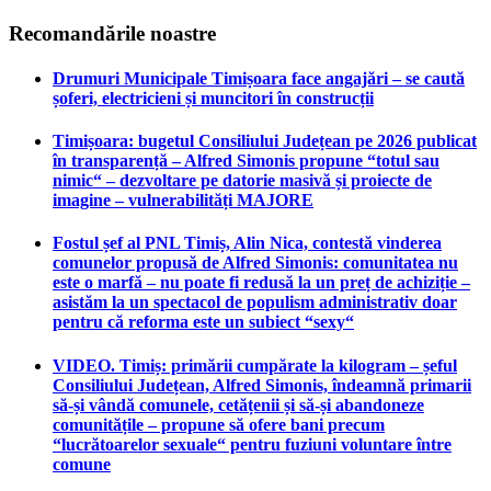
Recomandările noastre
Drumuri Municipale Timișoara face angajări – se caută
șoferi, electricieni și muncitori în construcții
Timișoara: bugetul Consiliului Județean pe 2026 publicat
în transparență – Alfred Simonis propune “totul sau
nimic“ – dezvoltare pe datorie masivă și proiecte de
imagine – vulnerabilități MAJORE
Fostul șef al PNL Timiș, Alin Nica, contestă vinderea
comunelor propusă de Alfred Simonis: comunitatea nu
este o marfă – nu poate fi redusă la un preț de achiziție –
asistăm la un spectacol de populism administrativ doar
pentru că reforma este un subiect “sexy“
VIDEO. Timiș: primării cumpărate la kilogram – șeful
Consiliului Județean, Alfred Simonis, îndeamnă primarii
să-și vândă comunele, cetățenii și să-și abandoneze
comunitățile – propune să ofere bani precum
“lucrătoarelor sexuale“ pentru fuziuni voluntare între
comune