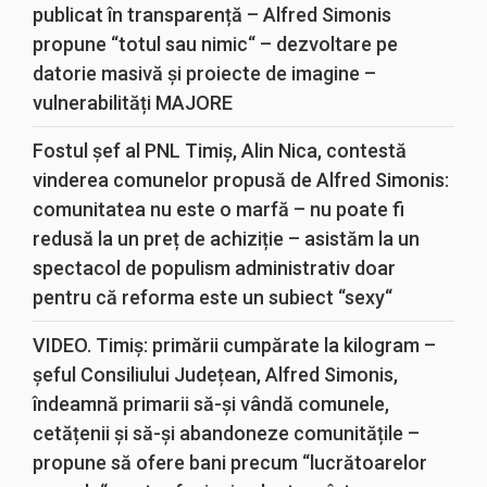
publicat în transparență – Alfred Simonis
propune “totul sau nimic“ – dezvoltare pe
datorie masivă și proiecte de imagine –
vulnerabilități MAJORE
Fostul șef al PNL Timiș, Alin Nica, contestă
vinderea comunelor propusă de Alfred Simonis:
comunitatea nu este o marfă – nu poate fi
redusă la un preț de achiziție – asistăm la un
spectacol de populism administrativ doar
pentru că reforma este un subiect “sexy“
VIDEO. Timiș: primării cumpărate la kilogram –
șeful Consiliului Județean, Alfred Simonis,
îndeamnă primarii să-și vândă comunele,
cetățenii și să-și abandoneze comunitățile –
propune să ofere bani precum “lucrătoarelor