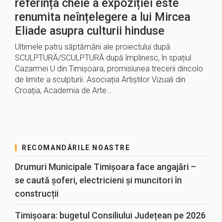
referința cheie a expoziției este
renumita neînțelegere a lui Mircea
Eliade asupra culturii hinduse
Ultimele patru săptămâni ale proiectului după
SCULPTURĂ/SCULPTURĂ după împlinesc, în spațiul
Cazarmei U din Timișoara, promisiunea trecerii dincolo
de limite a sculpturii. Asociația Artiștilor Vizuali din
Croația, Academia de Arte…
RECOMANDĂRILE NOASTRE
Drumuri Municipale Timișoara face angajări –
se caută șoferi, electricieni și muncitori în
construcții
Timișoara: bugetul Consiliului Județean pe 2026