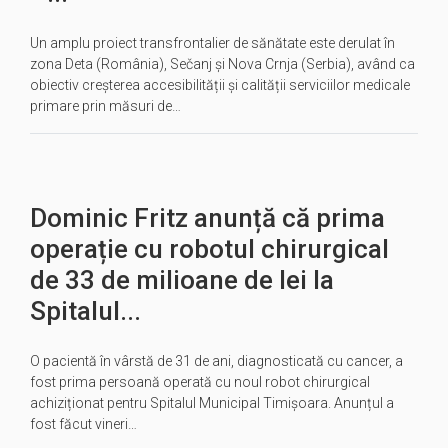
Un amplu proiect transfrontalier de sănătate este derulat în
zona Deta (România), Sečanj și Nova Crnja (Serbia), având ca
obiectiv creșterea accesibilității și calității serviciilor medicale
primare prin măsuri de…
Dominic Fritz anunță că prima
operație cu robotul chirurgical
de 33 de milioane de lei la
Spitalul...
O pacientă în vârstă de 31 de ani, diagnosticată cu cancer, a
fost prima persoană operată cu noul robot chirurgical
achiziționat pentru Spitalul Municipal Timișoara. Anunțul a
fost făcut vineri…