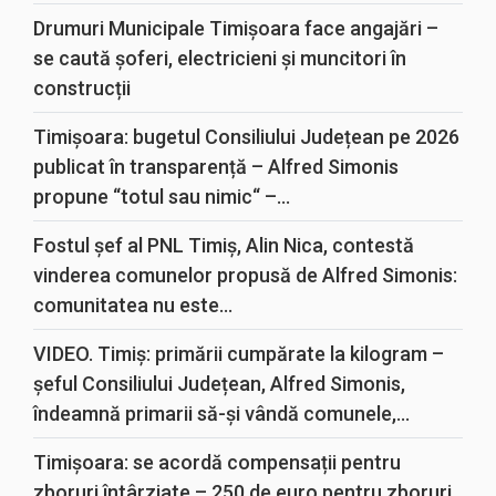
Drumuri Municipale Timișoara face angajări –
se caută șoferi, electricieni și muncitori în
construcții
Timișoara: bugetul Consiliului Județean pe 2026
publicat în transparență – Alfred Simonis
propune “totul sau nimic“ –...
Fostul șef al PNL Timiș, Alin Nica, contestă
vinderea comunelor propusă de Alfred Simonis:
comunitatea nu este...
VIDEO. Timiș: primării cumpărate la kilogram –
șeful Consiliului Județean, Alfred Simonis,
îndeamnă primarii să-și vândă comunele,...
Timișoara: se acordă compensații pentru
zboruri întârziate – 250 de euro pentru zboruri