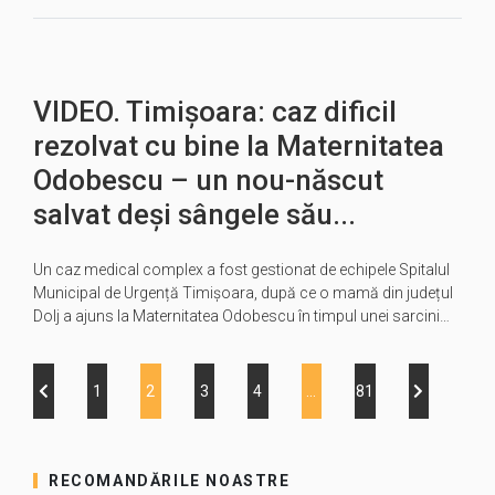
VIDEO. Timișoara: caz dificil
rezolvat cu bine la Maternitatea
Odobescu – un nou-născut
salvat deși sângele său...
Un caz medical complex a fost gestionat de echipele Spitalul
Municipal de Urgență Timișoara, după ce o mamă din județul
Dolj a ajuns la Maternitatea Odobescu în timpul unei sarcini…
1
2
3
4
…
81
RECOMANDĂRILE NOASTRE