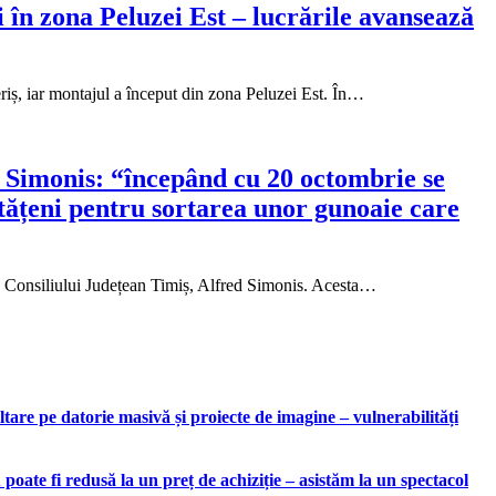
în zona Peluzei Est – lucrările avansează
periș, iar montajul a început din zona Peluzei Est. În…
d Simonis: “începând cu 20 octombrie se
etățeni pentru sortarea unor gunoaie care
tele Consiliului Județean Timiș, Alfred Simonis. Acesta…
are pe datorie masivă și proiecte de imagine – vulnerabilități
ate fi redusă la un preț de achiziție – asistăm la un spectacol