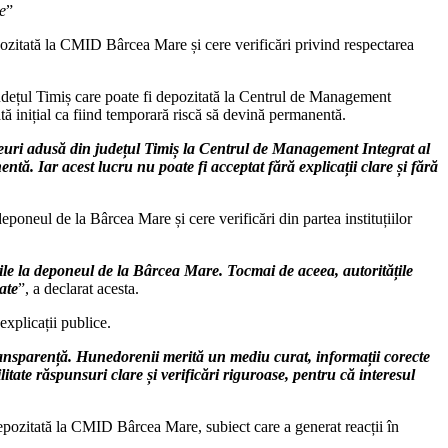
e
”
ozitată la CMID Bârcea Mare și cere verificări privind respectarea
udețul Timiș care poate fi depozitată la Centrul de Management
tă inițial ca fiind temporară riscă să devină permanentă.
euri adusă din județul Timiș la Centrul de Management Integrat al
ă. Iar acest lucru nu poate fi acceptat fără explicații clare și fără
poneul de la Bârcea Mare și cere verificări din partea instituțiilor
urile la deponeul de la Bârcea Mare. Tocmai de aceea, autoritățile
ate
”, a declarat acesta.
explicații publice.
transparență. Hunedorenii merită un mediu curat, informații corecte
ilitate răspunsuri clare și verificări riguroase, pentru că interesul
epozitată la CMID Bârcea Mare, subiect care a generat reacții în