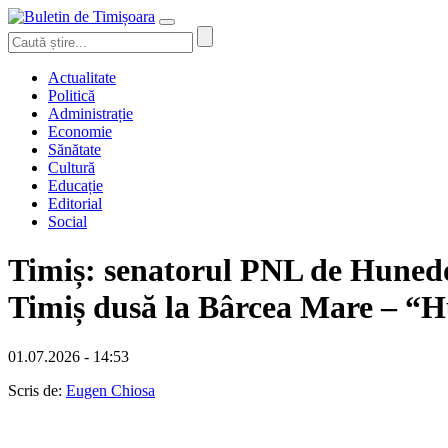
Actualitate
Politică
Administrație
Economie
Sănătate
Cultură
Educație
Editorial
Social
Timiș: senatorul PNL de Hunedoa
Timiș dusă la Bârcea Mare – “Hu
01.07.2026 - 14:53
Scris de:
Eugen Chiosa