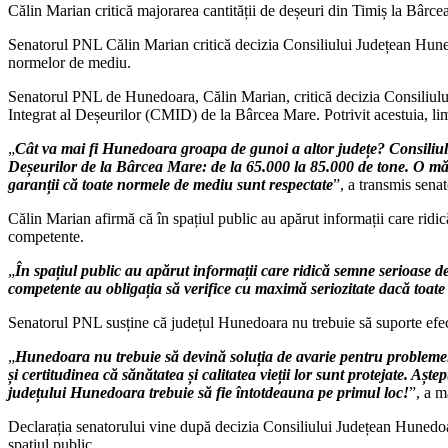
Călin Marian critică majorarea cantității de deșeuri din Timiș la Bârce
Senatorul PNL Călin Marian critică decizia Consiliului Județean Huned
normelor de mediu.
Senatorul PNL de Hunedoara, Călin Marian, critică decizia Consiliulu
Integrat al Deșeurilor (CMID) de la Bârcea Mare. Potrivit acestuia, lim
„
Cât va mai fi Hunedoara groapa de gunoi a altor județe? Consiliul
Deșeurilor de la Bârcea Mare: de la 65.000 la 85.000 de tone. O măsu
garanții că toate normele de mediu sunt respectate
”, a transmis senat
Călin Marian afirmă că în spațiul public au apărut informații care ridic
competente.
„
În spațiul public au apărut informații care ridică semne serioase de
competente au obligația să verifice cu maximă seriozitate dacă toate 
Senatorul PNL susține că județul Hunedoara nu trebuie să suporte efectele
„
Hunedoara nu trebuie să devină soluția de avarie pentru problemele 
și certitudinea că sănătatea și calitatea vieții lor sunt protejate. Așt
județului Hunedoara trebuie să fie întotdeauna pe primul loc!
”, a m
Declarația senatorului vine după decizia Consiliului Județean Hunedoar
spațiul public.