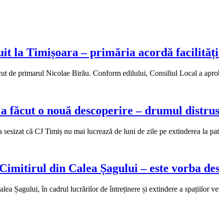
uit la Timișoara – primăria acordă facilităț
cut de primarul Nicolae Birău. Conform edilului, Consiliul Local a aprob
a făcut o nouă descoperire – drumul distrus
a sesizat că CJ Timiș nu mai lucrează de luni de zile pe extinderea la
 Cimitirul din Calea Șagului – este vorba de
lea Șagului, în cadrul lucrărilor de întreținere și extindere a spațiilor