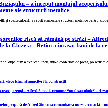
ziașului – a început montajul acoperișului 
mente ale structurii metalice
bilă și spectaculoasă: au sosit elementele structurii metalice pentru aco
șorenilor riscă să rămână pe străzi – Alfre
de la Ghizela – Retim a încasat bani de la c
 critic, după cum a explicat vineri, într-o conferință de presă, președin
, electricieni și muncitori în construcții
 transparență – Alfred Simonis propune “totul sau nimic“ – dezvolt
elor propusă de Alfred Simonis: comunitatea nu este o marfă – nu po