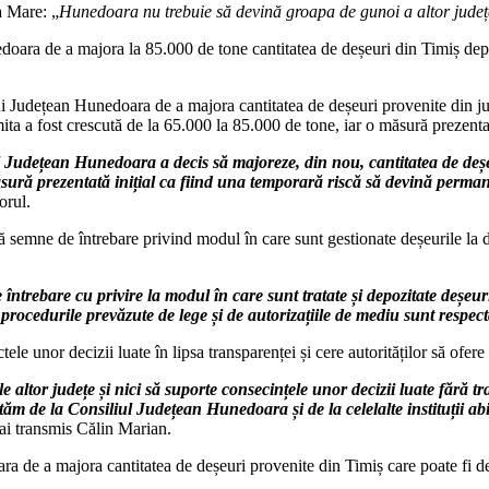
a Mare: „
Hunedoara nu trebuie să devină groapa de gunoi a altor județ
oara de a majora la 85.000 de tone cantitatea de deșeuri din Timiș dep
i Județean Hunedoara de a majora cantitatea de deșeuri provenite din j
ita a fost crescută de la 65.000 la 85.000 de tone, iar o măsură prezenta
 Județean Hunedoara a decis să majoreze, din nou, cantitatea de deș
ră prezentată inițial ca fiind una temporară riscă să devină permanent
orul.
ă semne de întrebare privind modul în care sunt gestionate deșeurile la de
 întrebare cu privire la modul în care sunt tratate și depozitate deșe
procedurile prevăzute de lege și de autorizațiile de mediu sunt respect
 unor decizii luate în lipsa transparenței și cere autorităților să ofere 
altor județe și nici să suporte consecințele unor decizii luate fără 
eptăm de la Consiliul Județean Hunedoara și de la celelalte instituții ab
ai transmis Călin Marian.
a de a majora cantitatea de deșeuri provenite din Timiș care poate fi d