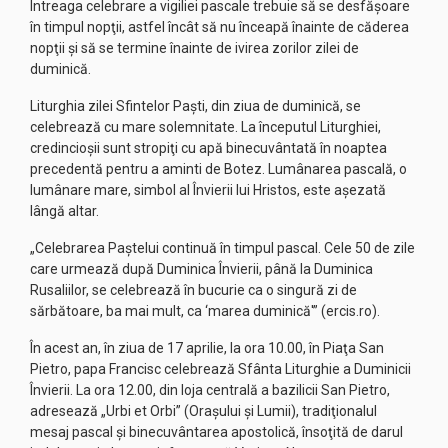
Întreaga celebrare a vigiliei pascale trebuie să se desfăşoare
în timpul nopţii, astfel încât să nu înceapă înainte de căderea
nopţii şi să se termine înainte de ivirea zorilor zilei de
duminică.
Liturghia zilei Sfintelor Paşti, din ziua de duminică, se
celebrează cu mare solemnitate. La începutul Liturghiei,
credincioşii sunt stropiţi cu apă binecuvântată în noaptea
precedentă pentru a aminti de Botez. Lumânarea pascală, o
lumânare mare, simbol al Învierii lui Hristos, este aşezată
lângă altar.
„Celebrarea Paştelui continuă în timpul pascal. Cele 50 de zile
care urmează după Duminica Învierii, până la Duminica
Rusaliilor, se celebrează în bucurie ca o singură zi de
sărbătoare, ba mai mult, ca ‘marea duminică'” (ercis.ro).
În acest an, în ziua de 17 aprilie, la ora 10.00, în Piaţa San
Pietro, papa Francisc celebrează Sfânta Liturghie a Duminicii
Învierii. La ora 12.00, din loja centrală a bazilicii San Pietro,
adresează „Urbi et Orbi” (Oraşului şi Lumii), tradiţionalul
mesaj pascal şi binecuvântarea apostolică, însoţită de darul