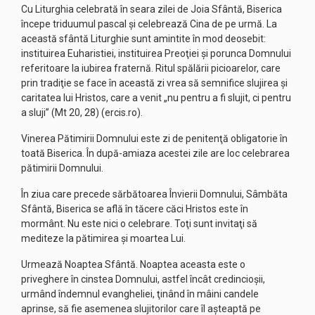
Cu Liturghia celebrată în seara zilei de Joia Sfântă, Biserica
începe triduumul pascal şi celebrează Cina de pe urmă. La
această sfântă Liturghie sunt amintite în mod deosebit:
instituirea Euharistiei, instituirea Preoţiei şi porunca Domnului
referitoare la iubirea fraternă. Ritul spălării picioarelor, care
prin tradiţie se face în această zi vrea să semnifice slujirea şi
caritatea lui Hristos, care a venit „nu pentru a fi slujit, ci pentru
a sluji” (Mt 20, 28) (ercis.ro).
Vinerea Pătimirii Domnului este zi de penitenţă obligatorie în
toată Biserica. În după-amiaza acestei zile are loc celebrarea
pătimirii Domnului.
În ziua care precede sărbătoarea Învierii Domnului, Sâmbăta
Sfântă, Biserica se află în tăcere căci Hristos este în
mormânt. Nu este nici o celebrare. Toţi sunt invitaţi să
mediteze la pătimirea şi moartea Lui.
Urmează Noaptea Sfântă. Noaptea aceasta este o
priveghere în cinstea Domnului, astfel încât credincioşii,
urmând îndemnul evangheliei, ţinând în mâini candele
aprinse, să fie asemenea slujitorilor care îl aşteaptă pe