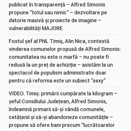
publicat în transparență – Alfred Simonis
propune “totul sau nimic“ – dezvoltare pe
datorie masivă și proiecte de imagine –
vulnerabilități MAJORE
Fostul șef al PNL Timiș, Alin Nica, contestă
vinderea comunelor propusă de Alfred Simonis:
comunitatea nu este o marfă – nu poate fi
redusă la un preț de achiziție – asistăm la un
spectacol de populism administrativ doar
pentru că reforma este un subiect “sexy“
VIDEO. Timiș: primării cumpărate la kilogram –
șeful Consiliului Județean, Alfred Simonis,
îndeamnă primarii să-și vândă comunele,
cetățenii și să-și abandoneze comunitățile –
propune să ofere bani precum “lucrătoarelor