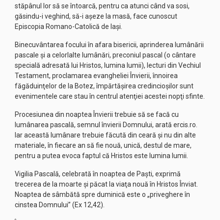
stăpânul lor să se întoarcă, pentru ca atunci când va sosi,
găsindu-i veghind, să-i aşeze la masă, face cunoscut
Episcopia Romano-Catolică de Iaşi.
Binecuvântarea focului în afara bisericii, aprinderea lumânării
pascale şi a celorlalte lumânări, preconiul pascal (o cântare
specială adresată lui Hristos, lumina lumii), lecturi din Vechiul
Testament, proclamarea evangheliei Învierii, înnoirea
făgăduinţelor de la Botez, împărtăşirea credincioşilor sunt
evenimentele care stau în centrul atenţiei acestei nopţi sfinte.
Procesiunea din noaptea Învierii trebuie să se facă cu
lumânarea pascală, semnul învierii Domnului, arată ercis.ro.
Iar această lumânare trebuie făcută din ceară şi nu din alte
materiale, în fiecare an să fie nouă, unică, destul de mare,
pentru a putea evoca faptul că Hristos este lumina lumii.
Vigilia Pascală, celebrată în noaptea de Paşti, exprimă
trecerea de la moarte şi păcat la viaţa nouă în Hristos Înviat.
Noaptea de sâmbătă spre duminică este o „priveghere în
cinstea Domnului” (Ex 12,42).