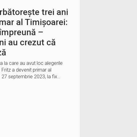
rbătorește trei ani
mar al Timișoarei:
e împreună –
i au crezut că
ză
la care au avut loc alegerile
 Fritz a devenit primar al
, 27 septembrie 2023, la fix…