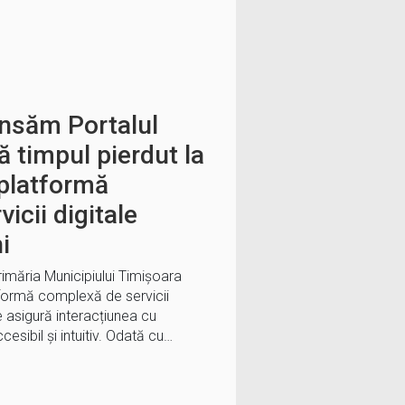
ansăm Portalul
ă timpul pierdut la
 platformă
icii digitale
i
rimăria Municipiului Timișoara
tformă complexă de servicii
re asigură interacțiunea cu
esibil și intuitiv. Odată cu…