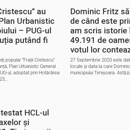
Cristescu“ au
Dominic Fritz să
 Plan Urbanistic
de când este pri
iului – PUG-ul
am scris istori
uția putând fi
49.191 de oamen
votul lor contea
i popular “Frații Cristescu“
27 Septembrie 2020 este data 
tanță, Plan Urbanistic General
locale și data la care Dominic
PUG-ul, adoptat prin Hotărârea
municipiului Timișoara. Astăzi
023,…
testat HCL-ul
axelor și