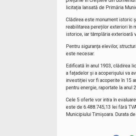
prețurile în creștere din domeniul c
licitația lansată de Primăria Muni
Clădirea este monument istoric și,
reabilitarea pereților exteriori î
istorice, iar tâmplăria exterioară 
Pentru siguranța elevilor, structur
este necesar.
Edificată în anul 1903, clădirea l
a fațadelor și a acoperișului va a
investiției vor fi acoperite în 15 
pentru energie, raportate la anul 
Cele 5 oferte vor intra în evaluar
este de 6.488.745,13 lei fără TVA,
Municipiului Timișoara. Durata de 