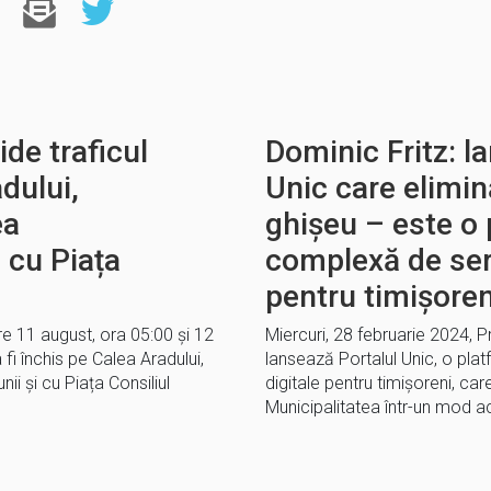
ide traficul
Dominic Fritz: l
dului,
Unic care elimin
ea
ghișeu – este o
i cu Piața
complexă de serv
pentru timișoren
re 11 august, ora 05:00 și 12
Miercuri, 28 februarie 2024, P
 fi închis pe Calea Aradului,
lansează Portalul Unic, o pla
ii și cu Piața Consiliul
digitale pentru timișoreni, ca
Municipalitatea într-un mod acc