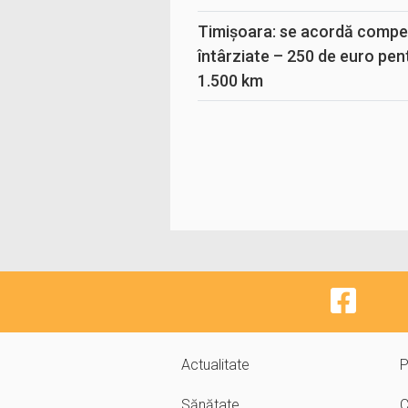
Timișoara: se acordă compen
întârziate – 250 de euro pen
1.500 km
Actualitate
P
Sănătate
C