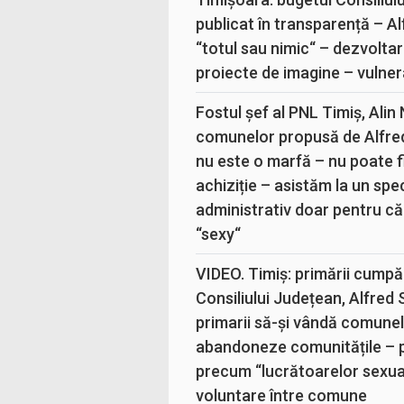
publicat în transparență – A
“totul sau nimic“ – dezvoltar
proiecte de imagine – vulner
Fostul șef al PNL Timiș, Alin
comunelor propusă de Alfre
nu este o marfă – nu poate fi
achiziție – asistăm la un sp
administrativ doar pentru că
“sexy“
VIDEO. Timiș: primării cumpă
Consiliului Județean, Alfred
primarii să-și vândă comunele
abandoneze comunitățile – 
precum “lucrătoarelor sexual
voluntare între comune