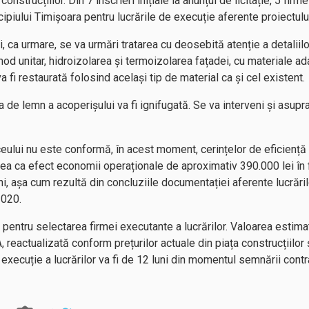
onstrucțiilor. Din 7 înscrieri inițiale la anunțul de licitație, 5 fir
cipiului Timișoara pentru lucrările de execuție aferente proiectulu
 ca urmare, se va urmări tratarea cu deosebită atenție a detaliilo
n mod unitar, hidroizolarea și termoizolarea fațadei, cu materiale a
va fi restaurată folosind același tip de material ca și cel existent.
a de lemn a acoperișului va fi ignifugată. Se va interveni și asupra
iceului nu este conformă, în acest moment, cerințelor de eficiență
vea ca efect economii operaționale de aproximativ 390.000 lei în f
ani, așa cum rezultă din concluziile documentației aferente lucrăril
2020.
e pentru selectarea firmei executante a lucrărilor. Valoarea estim
 reactualizată conform prețurilor actuale din piața construcțiilor 
execuție a lucrărilor va fi de 12 luni din momentul semnării contra