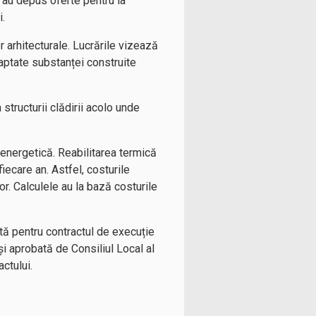
me au depus oferte pentru la
i.
r arhitecturale. Lucrările vizează
daptate substanței construite
 structurii clădirii acolo unde
 energetică. Reabilitarea termică
iecare an. Astfel, costurile
or. Calculele au la bază costurile
ată pentru contractul de execuție
și aprobată de Consiliul Local al
ctului.