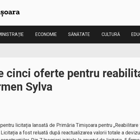
INISTRAȚIE
ECONOMIE
SĂNĂTATE
CULTURĂ
EDU
 cinci oferte pentru reabilit
rmen Sylva
entru licitația lansată de Primăria Timișoara pentru „Reabilitare 
citația a fost reluată după reactualizarea valorii totale a devizulu