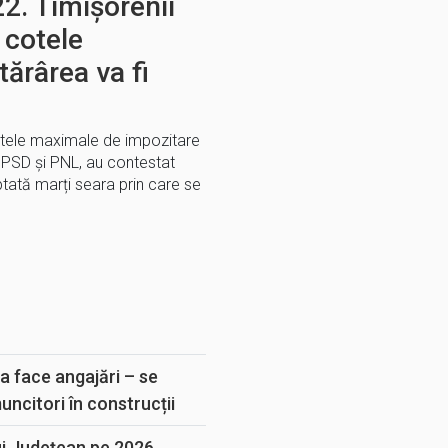
2. Timișorenii
 cotele
ărârea va fi
otele maximale de impozitare
, PSD și PNL, au contestat
tată marți seara prin care se
E
a face angajări – se
muncitori în construcții
ui Județean pe 2026