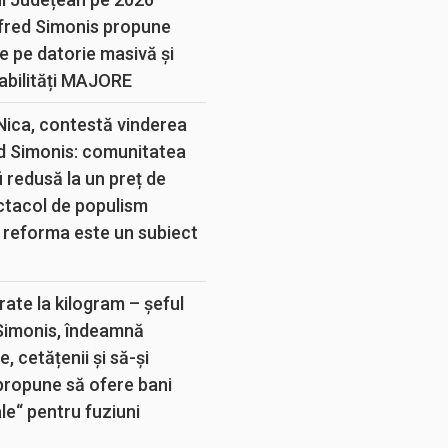
lfred Simonis propune
e pe datorie masivă și
abilități MAJORE
 Nica, contestă vinderea
d Simonis: comunitatea
 redusă la un preț de
ectacol de populism
 reforma este un subiect
rate la kilogram – șeful
 Simonis, îndeamnă
, cetățenii și să-și
propune să ofere bani
e“ pentru fuziuni