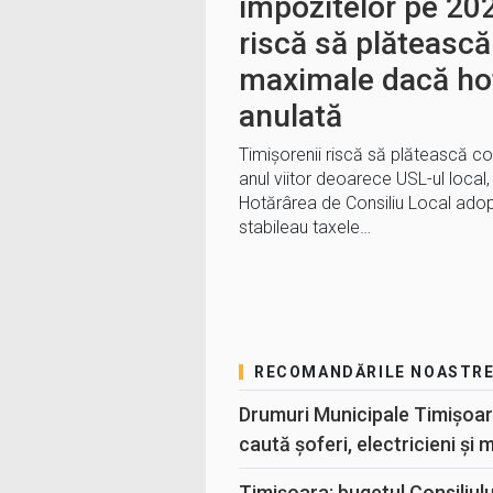
impozitelor pe 202
riscă să plătească
maximale dacă hot
anulată
Timișorenii riscă să plătească c
anul viitor deoarece USL-ul local
Hotărârea de Consiliu Local adop
stabileau taxele…
RECOMANDĂRILE NOASTR
Drumuri Municipale Timișoar
caută șoferi, electricieni și 
Timișoara: bugetul Consiliul