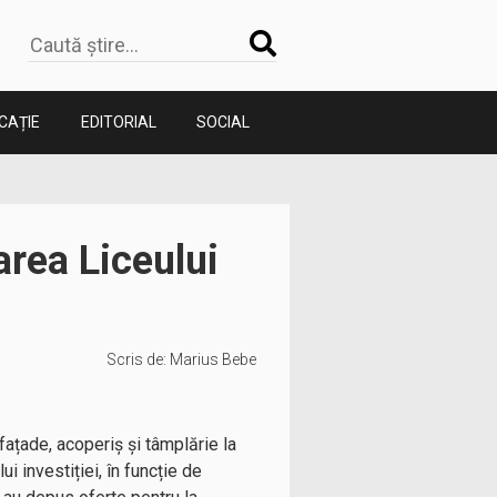
CAȚIE
EDITORIAL
SOCIAL
area Liceului
Scris de:
Marius Bebe
fațade, acoperiș și tâmplărie la
i investiției, în funcție de