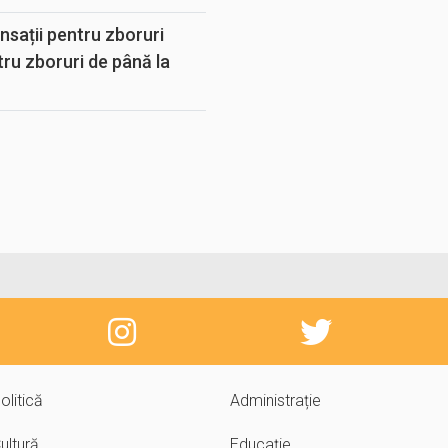
sații pentru zboruri
tru zboruri de până la
olitică
Administrație
ultură
Educație