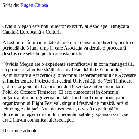
Scris de:
Eugen Chiosa
Ovidiu Megan este noul director executiv al Asociației Timișoara –
Capitală Europeană a Culturii.
A fost numit în unanimitate de membrii consiliului director, pentru o
perioadă de 3 luni, timp în care Asociația va derula o procedură
deschisă de selecție pentru această poziție.
“Ovidiu Megan are o experiență semnificativă în zona managerială,
ca prorector al universității, decan al Facultății de Economie și
Administrare a Afacerilor și director al Departamentului de Accesare
și Implementare Proiecte din cadrul Universității de Vest Timișoara
și director general al Asociației de Dezvoltare Intercomunitară –
Polul de Creștere Timișoara. El este cunoscut și în domeniul
organizațiilor non-guvernamentale, fiind unul dintre principalii
organizatori ai Flight Festival, singurul festival de muzică, artă și
tehnologie din țară. Are, de asemenea, o vastă experiență în
domeniul atragerii de fonduri nerambursabile și sponsorizări“, se
arată într-un comunicat al Asociației.
Distribuie articolul: