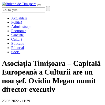
Actualitate
Politică
Administrație
Economie
Sănătate
Cultură
Educație
Editorial
Social
Asociația Timișoara – Capitală
Europeană a Culturii are un
nou șef. Ovidiu Megan numit
director executiv
23.06.2022 - 11:29