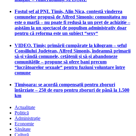
Fostul șef al PNL Timiș, Alin Nica, contestă vinderea
comunelor propusă de Alfred Simonis: comunitatea nu
este o marfă – nu poate fi redusă la un preț de achiziție –
asistăm la un spectacol de populism administrativ doar
pentru că reforma este un subiect “sexy“
VIDEO. Timiș: primării cumpărate la kilogram – șeful
Consiliului Județean, Alfred Simonis, îndeamnă primarii
să-și vândă comunele, cetățenii și să-și abandoneze
comunitățile – propune să ofere bani precum
“lucrătoarelor sexuale“ pentru fuziuni voluntare între
comune
Timișoara: se acordă compensații pentru zboruri
întârziate – 250 de euro pentru zboruri de până la 1.500
km
Actualitate
Politică
Administrație
Economie
Sănătate
Cultură