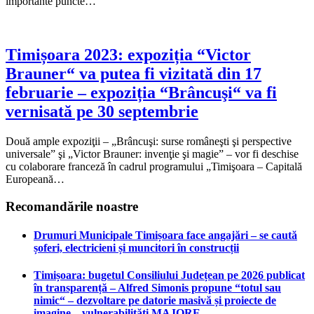
importante puncte…
Timișoara 2023: expoziția “Victor
Brauner“ va putea fi vizitată din 17
februarie – expoziția “Brâncuşi“ va fi
vernisată pe 30 septembrie
Două ample expoziţii – „Brâncuşi: surse româneşti şi perspective
universale” şi „Victor Brauner: invenţie şi magie” – vor fi deschise
cu colaborare franceză în cadrul programului „Timişoara – Capitală
Europeană…
Recomandările noastre
Drumuri Municipale Timișoara face angajări – se caută
șoferi, electricieni și muncitori în construcții
Timișoara: bugetul Consiliului Județean pe 2026 publicat
în transparență – Alfred Simonis propune “totul sau
nimic“ – dezvoltare pe datorie masivă și proiecte de
imagine – vulnerabilități MAJORE