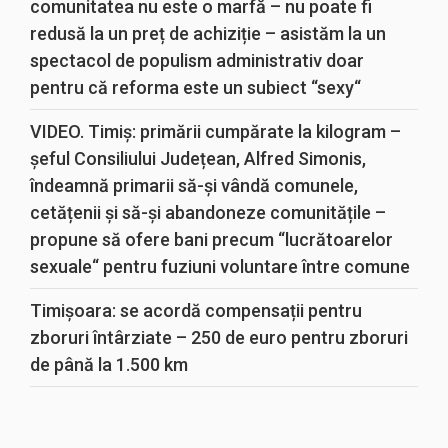
comunitatea nu este o marfă – nu poate fi
redusă la un preț de achiziție – asistăm la un
spectacol de populism administrativ doar
pentru că reforma este un subiect “sexy“
VIDEO. Timiș: primării cumpărate la kilogram –
șeful Consiliului Județean, Alfred Simonis,
îndeamnă primarii să-și vândă comunele,
cetățenii și să-și abandoneze comunitățile –
propune să ofere bani precum “lucrătoarelor
sexuale“ pentru fuziuni voluntare între comune
Timișoara: se acordă compensații pentru
zboruri întârziate – 250 de euro pentru zboruri
de până la 1.500 km