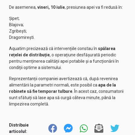
De asemenea,
vineri, 10 iulie
, presiunea apei va fi redusă în:
Șipet;
Blajova;
Zgribești;
Dragomirești.
Aquatim precizează că intervențiile constau în
spălarea
rețelei de distribuție
, o operațiune desfășurată periodic
pentru menținerea calității apei potabile și a funcționării în
condiții optime a sistemului.
Reprezentanții companiei avertizează că, după revenirea
alimentării la parametri normali, este posibil ca
apa de la
robinete să fie temporar tulbure
. În acest caz, consumatorii
sunt sfătuiți să lase apa să curgă câteva minute, până la
limpezirea completă.
Distribuie
articolul: