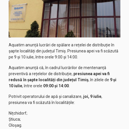
Aquatim anunță lucrări de spălare a rețelei de distribuție în
șapte localități din județul Timiș. Presiunea apei va fi scăzută
pe 9 și 10 iulie, între orele 9:00 și 14:00.
Aquatim anunță că, în cadrul lucrărilor de mentenanță
preventivă a rețelelor de distribuție,
presiunea apei va fi
redusă în șapte localități din județul Timiș
, în zilele de
9 și
10 iulie
, între orele
09:00 și 14:00
.
Potrivit operatorului de apă și canalizare,
joi, 9 iulie
,
presiunea va fi scăzută în localitățile:
Nițchidorf;
Știuca;
Oloșag.