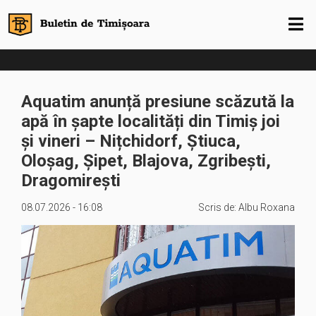
Aquatim anunță presiune scăzută la
apă în șapte localități din Timiș joi
și vineri – Nițchidorf, Știuca,
Oloșag, Șipet, Blajova, Zgribești,
Dragomirești
08.07.2026 - 16:08
Scris de:
Albu Roxana