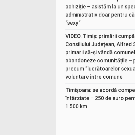
achiziție – asistăm la un sp
administrativ doar pentru că
“sexy“
VIDEO. Timiș: primării cumpă
Consiliului Județean, Alfred
primarii să-și vândă comunele
abandoneze comunitățile – 
precum “lucrătoarelor sexual
voluntare între comune
Timișoara: se acordă compen
întârziate – 250 de euro pen
1.500 km