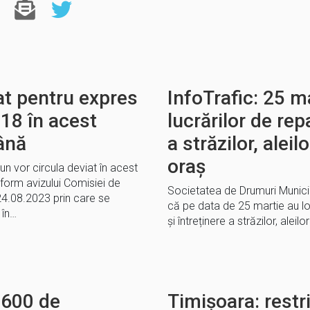
at pentru expres
InfoTrafic: 25 m
a 18 în acest
lucrărilor de rep
ână
a străzilor, aleil
oraș
un vor circula deviat în acest
form avizului Comisiei de
Societatea de Drumuri Munic
4.08.2023 prin care se
că pe data de 25 martie au lo
 în…
și întreținere a străzilor, aleil
.600 de
Timișoara: restri