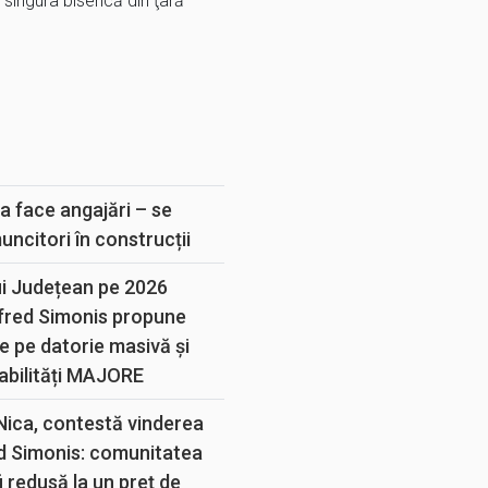
 singura biserică din ţară
E
a face angajări – se
muncitori în construcții
ui Județean pe 2026
lfred Simonis propune
e pe datorie masivă și
abilități MAJORE
 Nica, contestă vinderea
d Simonis: comunitatea
 redusă la un preț de