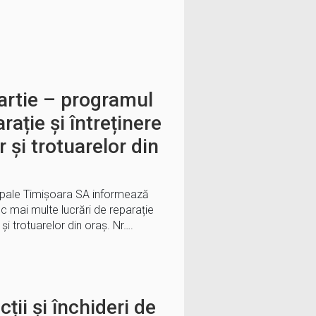
artie – programul
arație și întreținere
or și trotuarelor din
ipale Timișoara SA informează
c mai multe lucrări de reparație
or și trotuarelor din oraș. Nr….
cții și închideri de