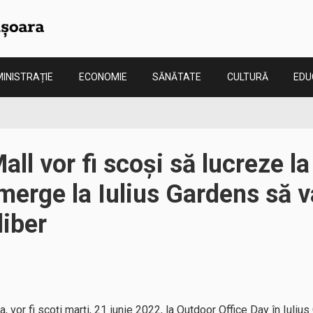
INISTRAȚIE
ECONOMIE
SĂNĂTATE
CULTURĂ
EDU
all vor fi scoși să lucreze la
merge la Iulius Gardens să v
liber
a, vor fi scoți marți, 21 iunie 2022, la Outdoor Office Day în Iuliu