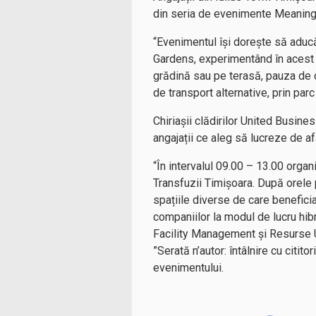
din seria de evenimente Meaning
“Evenimentul își dorește să aducă
Gardens, experimentând în acest fel 
grădină sau pe terasă, pauza de c
de transport alternative, prin par
Chiriașii clădirilor United Busine
angajații ce aleg să lucreze de af
“În intervalul 09.00 – 13.00 org
Transfuzii Timișoara. După orele 
spațiile diverse de care benefici
companiilor la modul de lucru hibr
Facility Management și Resurse Um
”Serată n’autor: întâlnire cu citit
evenimentului.