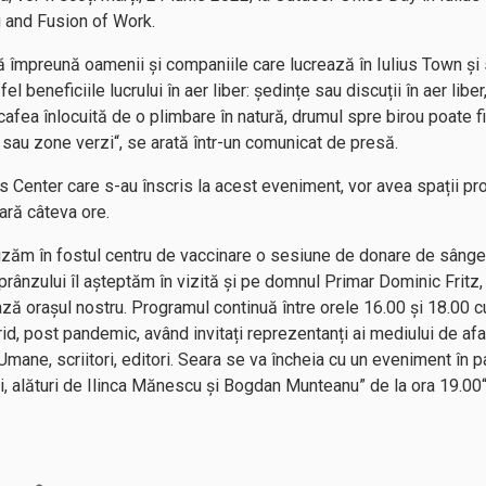
 and Fusion of Work.
 împreună oamenii și companiile care lucrează în Iulius Town și s
beneficiile lucrului în aer liber: ședințe sau discuții în aer liber, 
afea înlocuită de o plimbare în natură, drumul spre birou poate f
c sau zone verzi“, se arată într-un comunicat de presă.
ss Center care s-au înscris la acest eveniment, vor avea spații pro
ară câteva ore.
anizăm în fostul centru de vaccinare o sesiune de donare de sâng
prânzului îl așteptăm în vizită și pe domnul Primar Dominic Fritz,
ază orașul nostru. Programul continuă între orele 16.00 și 18.00 
id, post pandemic, având invitați reprezentanți ai mediului de afa
ane, scriitori, editori. Seara se va încheia cu un eveniment în p
orii, alături de Ilinca Mănescu și Bogdan Munteanu” de la ora 19.00“