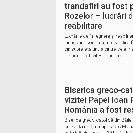
trandafiri au fost 
Rozelor – lucrări d
reabilitare
Lucrările de întreținere și reabilit
Timișoara continuă, intervențiile 
din suprafața unuia dintre cele ma
orașului. Potrivit Horticultura…
Biserica greco-cat
vizitei Papei Ioan P
România a fost res
Biserica greco-catolică din Băile ”
prezenţa nunţiului apostolic Migu