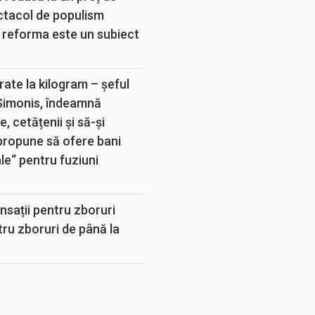
ectacol de populism
 reforma este un subiect
rate la kilogram – șeful
 Simonis, îndeamnă
, cetățenii și să-și
propune să ofere bani
e“ pentru fuziuni
sații pentru zboruri
tru zboruri de până la