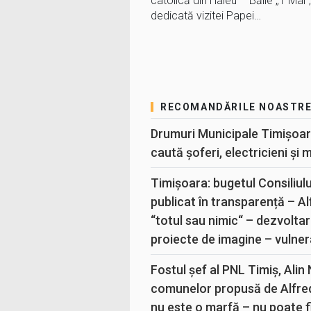
catolică din Haieu – Băile „1 Mai”,
dedicată vizitei Papei…
RECOMANDĂRILE NOASTR
Drumuri Municipale Timișoar
caută șoferi, electricieni și 
Timișoara: bugetul Consiliul
publicat în transparență – A
“totul sau nimic“ – dezvoltar
proiecte de imagine – vulner
Fostul șef al PNL Timiș, Alin
comunelor propusă de Alfre
nu este o marfă – nu poate fi