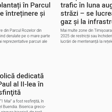
plantați în Parcul
trafic în luna a
e întreținere și
străzi – se lucre
gaz și la infrast
are din Parcul Rozelor din
Mai multe zone din Timișoara 
fiind derulate pe o mare parte
2025 de restricții sau închideri
i reprezentative parcuri ale
lucrări de mentenanță la rețel
olică dedicată
aul al II-lea în
finţită
1 Mai” a fost resfinţită, în
el Buendia. Biserica greco-