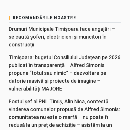
RECOMANDĂRILE NOASTRE
Drumuri Municipale Timișoara face angajări –
se caută șoferi, electricieni și muncitori în
construcții
Timișoara: bugetul Consiliului Județean pe 2026
publicat în transparență – Alfred Simonis
propune “totul sau nimic“ – dezvoltare pe
datorie masivă și proiecte de imagine –
vulnerabilități MAJORE
Fostul șef al PNL Timiș, Alin Nica, contestă
vinderea comunelor propusă de Alfred Simonis:
comunitatea nu este o marfă – nu poate fi
redusă la un preț de achiziție – asistăm la un