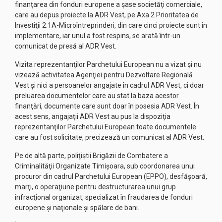
finanţarea din fonduri europene a şase societăţi comerciale,
care au depus proiecte la ADR Vest, pe Axa 2 Prioritatea de
Investiţii 2.1A-Microîntreprinderi, din care cinci proiecte sunt în
implementare, iar unul a fost respins, se arată într-un
comunicat de presă al ADR Vest.
Vizita reprezentanţilor Parchetului European nu a vizat şi nu
vizează activitatea Agenţiei pentru Dezvoltare Regională
Vest şi nici a persoanelor angajate în cadrul ADR Vest, ci doar
preluarea documentelor care au stat la baza acestor
finanţări, documente care sunt doar în posesia ADR Vest. În
acest sens, angajaţii ADR Vest au pus la dispoziţia
reprezentanţilor Parchetului European toate documentele
care au fost solicitate, precizează un comunicat al ADR Vest.
Pe de altă parte, poliţiştii Brigăzii de Combatere a
Criminalităţii Organizate Timişoara, sub coordonarea unui
procuror din cadrul Parchetului European (EPPO), desfăşoară,
marţi, o operaţiune pentru destructurarea unui grup
infracţional organizat, specializat în fraudarea de fonduri
europene şi naţionale şi spălare de bani.