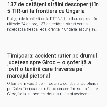
137 de cetăţeni străini descoperiți în
5 TIR-uri la frontiera cu Ungaria
Poliţiştii de frontieră de la PTF Nădlac II au depistat, în
ultimele 24 de ore, 137 de cetăţeni străini care au
încercat să treacă ilegal graniţa în Ungaria, ascunşi în…
Timișoara: accident rutier pe drumul
județean spre Giroc – o șoferiță a
lovit o tânără care traversa pe
marcajul pietonal
O femeie în vârstă de 41 de ani a condus un autoturism
pe Calea Timișoarei din Giroc dinspre Timișoara înspre
Giroc, iar la un moment dat a surprins și accidentat…