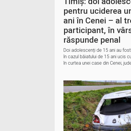
Timiș: doi adolesce
pentru uciderea un
ani în Cenei – al tr
participant, în vâr
răspunde penal
Doi adolescenți de 15 ani au fost 
în cazul băiatului de 15 ani ucis c
în curtea unei case din Cenei, jud