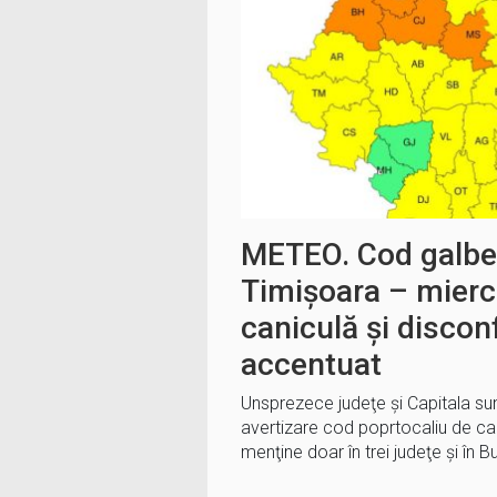
METEO. Cod galben
Timișoara – miercur
caniculă şi discon
accentuat
Unsprezece judeţe şi Capitala sun
avertizare cod poprtocaliu de can
menţine doar în trei judeţe şi în 