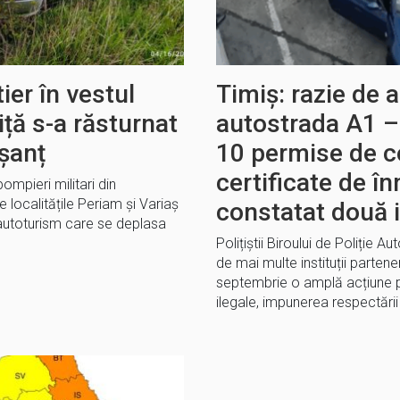
ier în vestul
Timiș: razie de 
iță s-a răsturnat
autostrada A1 – 
șanț
10 permise de c
certificate de în
ompieri militari din
e localitățile Periam și Variaș
constatat două i
 autoturism care se deplasa
Polițiștii Biroului de Poliție 
de mai multe instituții partene
septembrie o amplă acțiune p
ilegale, impunerea respectării l