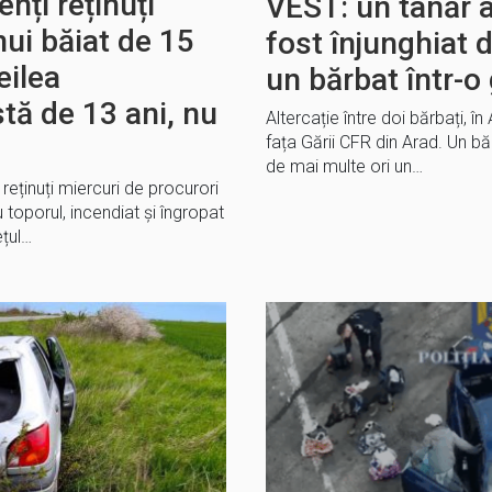
nți reținuți
VEST: un tânăr 
ui băiat de 15
fost înjunghiat 
eilea
un bărbat într-o
stă de 13 ani, nu
Altercație între doi bărbați, în
fața Gării CFR din Arad. Un băr
de mai multe ori un…
reținuți miercuri de procurori
u toporul, incendiat și îngropat
ețul…