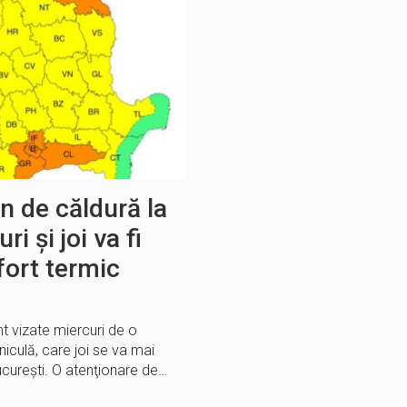
 de căldură la
i și joi va fi
fort termic
t vizate miercuri de o
iculă, care joi se va mai
Bucureşti. O atenţionare de…