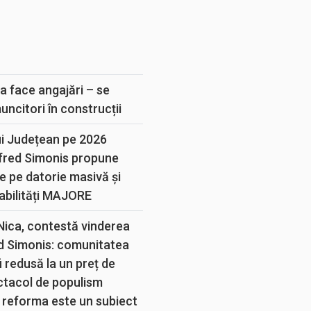
E
a face angajări – se
muncitori în construcții
ui Județean pe 2026
lfred Simonis propune
e pe datorie masivă și
abilități MAJORE
 Nica, contestă vinderea
d Simonis: comunitatea
 redusă la un preț de
ectacol de populism
 reforma este un subiect