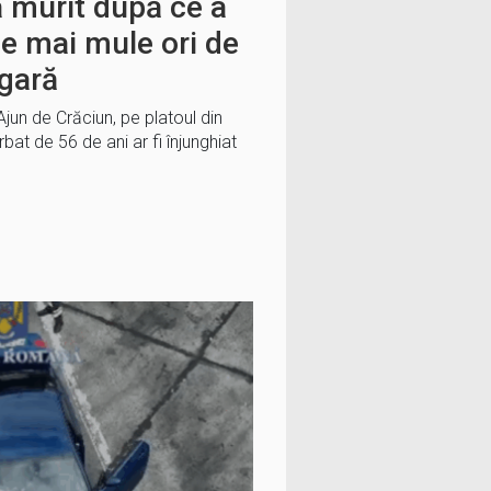
a murit după ce a
de mai mule ori de
 gară
 Ajun de Crăciun, pe platoul din
bat de 56 de ani ar fi înjunghiat