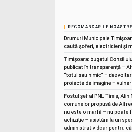
RECOMANDĂRILE NOASTR
Drumuri Municipale Timișoar
caută șoferi, electricieni și 
Timișoara: bugetul Consiliul
publicat în transparență – A
“totul sau nimic“ – dezvoltar
proiecte de imagine – vulner
Fostul șef al PNL Timiș, Alin
comunelor propusă de Alfre
nu este o marfă – nu poate fi
achiziție – asistăm la un sp
administrativ doar pentru că