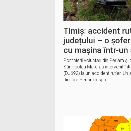
Timiș: accident rut
județului – o șofer
cu mașina într-un 
Pompierii voluntari din Periam și p
Sânnicolau Mare au intervenit într
(DJ692) la un accident rutier. Un
dinspre Periam înspre…