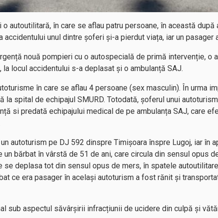
 o autoutilitară, în care se aflau patru persoane, în această după
a accidentului unul dintre șoferi și-a pierdut viața, iar un pasager a
urgență nouă pompieri cu o autospecială de primă intervenție, o 
a locul accidentului s-a deplasat și o ambulanță SAJ.
autoturisme în care se aflau 4 persoane (sex masculin). În urma i
tată la spital de echipajul SMURD. Totodată, șoferul unui autoturis
iență si predată echipajului medical de pe ambulanța SAJ, care 
.
un autoturism pe DJ 592 dinspre Timișoara înspre Lugoj, iar în ap
 un bărbat în vârstă de 51 de ani, care circula din sensul opus de 
e se deplasa tot din sensul opus de mers, în spatele autoutilitare
bat ce era pasager în același autoturism a fost rănit și transportat l
nal sub aspectul săvârșirii infracțiunii de ucidere din culpă și vă