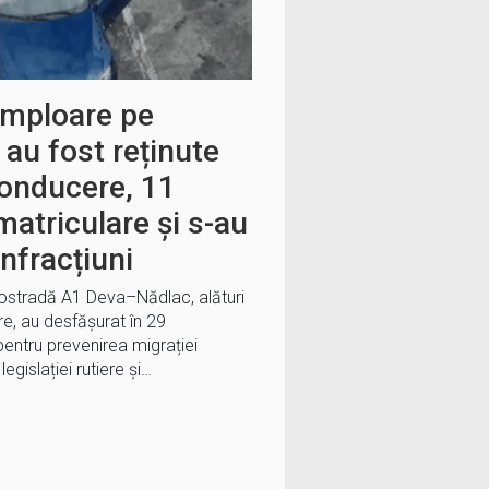
amploare pe
au fost reținute
onducere, 11
matriculare și s-au
nfracțiuni
Autostradă A1 Deva–Nădlac, alături
re, au desfășurat în 29
entru prevenirea migrației
egislației rutiere și…