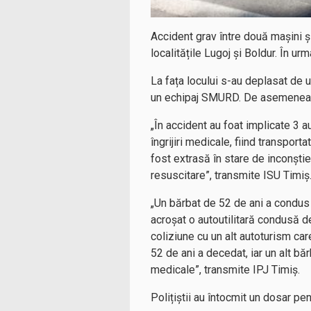
Accident grav între două mașini și
localitățile Lugoj și Boldur. În urm
La fața locului s-au deplasat de 
un echipaj SMURD. De asemenea, l
„În accident au foat implicate 3 
îngrijiri medicale, fiind transpor
fost extrasă în stare de inconșt
resuscitare”, transmite ISU Timiș
„Un bărbat de 52 de ani a condus 
acroșat o autoutilitară condusă de
coliziune cu un alt autoturism car
52 de ani a decedat, iar un alt băr
medicale”, transmite IPJ Timiș.
Polițiștii au întocmit un dosar pe