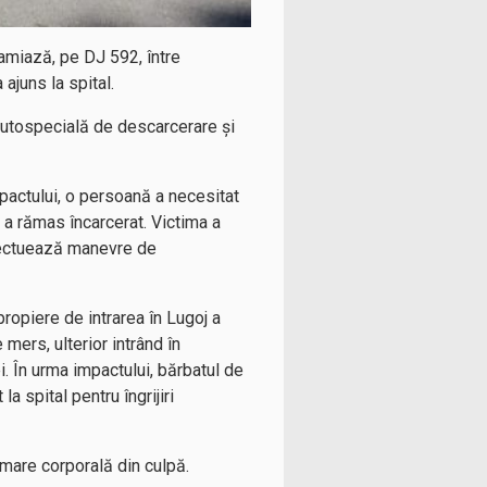
 amiază, pe DJ 592, între
 ajuns la spital.
autospecială de descarcerare și
mpactului, o persoană a necesitat
m a rămas încarcerat. Victima a
efectuează manevre de
ropiere de intrarea în Lugoj a
mers, ulterior intrând în
i. În urma impactului, bărbatul de
a spital pentru îngrijiri
tămare corporală din culpă.