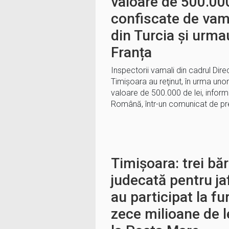
valoare de 500.000
confiscate de vam
din Turcia și urma
Franța
Inspectorii vamali din cadrul Dir
Timişoara au reţinut, în urma unor
valoare de 500.000 de lei, info
Română, într-un comunicat de pr
Timișoara: trei bărb
judecată pentru ja
au participat la fu
zece milioane de l