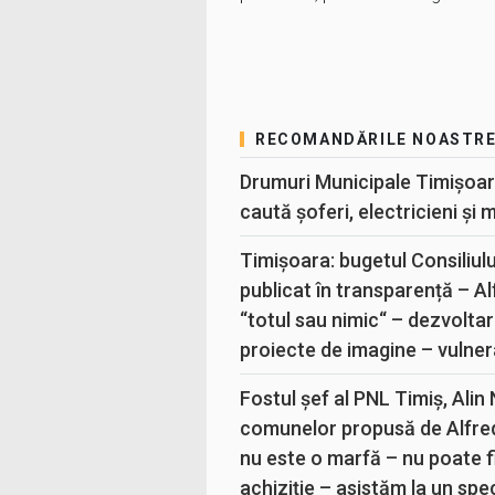
RECOMANDĂRILE NOASTR
Drumuri Municipale Timișoar
caută șoferi, electricieni și 
Timișoara: bugetul Consiliul
publicat în transparență – A
“totul sau nimic“ – dezvoltar
proiecte de imagine – vulner
Fostul șef al PNL Timiș, Alin
comunelor propusă de Alfre
nu este o marfă – nu poate fi
achiziție – asistăm la un sp