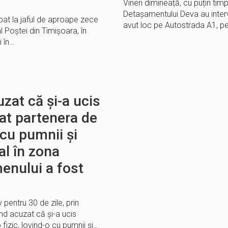
Vineri dimineață, cu puțin timp
Detașamentului Deva au interve
cipat la jaful de aproape zece
avut loc pe Autostrada A1, p
al Poştei din Timişoara, în
i în…
zat că și-a ucis
eat partenera de
 cu pumnii și
al în zona
enului a fost
 pentru 30 de zile, prin
ind acuzat că și-a ucis
 fizic, lovind-o cu pumnii și…