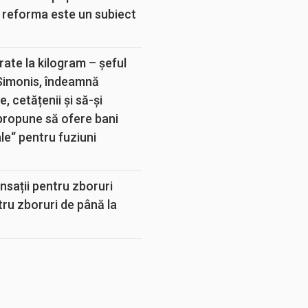
 reforma este un subiect
rate la kilogram – șeful
 Simonis, îndeamnă
, cetățenii și să-și
propune să ofere bani
e“ pentru fuziuni
sații pentru zboruri
tru zboruri de până la