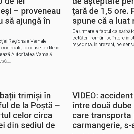
 de lei
de așteptare pen
eși – proveneau
țară de 1,5 ore. 
u să ajungă în
spune că a luat
Ca urmare a faptul ca sărbător
cetăţeni români se întorc în s
ecţiei Regionale Vamale
reşedinţa, în prezent, pe sens
 controale, produse textile în
rmează Autoritatea Vamală
esă….
ații trimiși în
VIDEO: accident
ful de la Poștă –
între două dube 
rtul celor circa
care transporta
ei din sediul de
carmangerie, s-