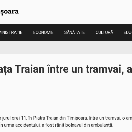
INISTRAȚIE
ECONOMIE
SĂNĂTATE
CULTURĂ
EDU
ața Traian între un tramvai, 
 jurul orei 11, în Piatra Traian din Timișoara, între un tramvai, o 
 În urma accidentului, a fost rănit bolnavul din ambulanță.