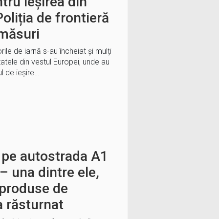
tru ieșirea din
Poliția de frontieră
 măsuri
ile de iarnă s-au încheiat şi mulți
tatele din vestul Europei, unde au
ul de ieşire…
 pe autostrada A1
– una dintre ele,
 produse de
a răsturnat