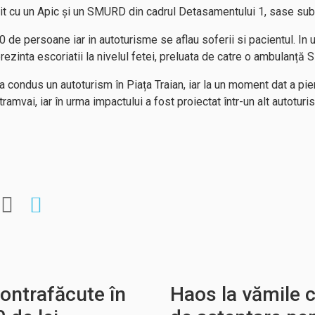
enit cu un Apic și un SMURD din cadrul Detasamentului 1, sase subo
0 de persoane iar in autoturisme se aflau soferii si pacientul. In 
rezinta escoriatii la nivelul fetei, preluata de catre o ambulanț
a condus un autoturism în Piața Traian, iar la un moment dat a pie
 tramvai, iar în urma impactului a fost proiectat într-un alt autotur
ontrafăcute în
Haos la vămile 