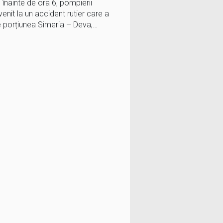
 înainte de ora 6, pompierii
nit la un accident rutier care a
e porțiunea Simeria – Deva,…