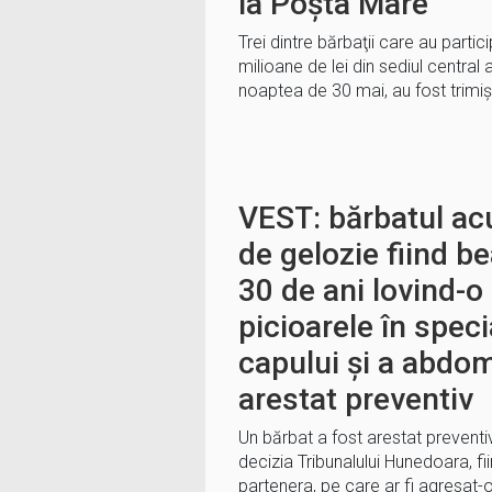
la Poșta Mare
Trei dintre bărbaţii care au parti
milioane de lei din sediul central 
noaptea de 30 mai, au fost trimiş
VEST: bărbatul acu
de gelozie fiind b
30 de ani lovind-o
picioarele în speci
capului și a abdom
arestat preventiv
Un bărbat a fost arestat preventiv
decizia Tribunalului Hunedoara, fi
partenera, pe care ar fi agresat-o