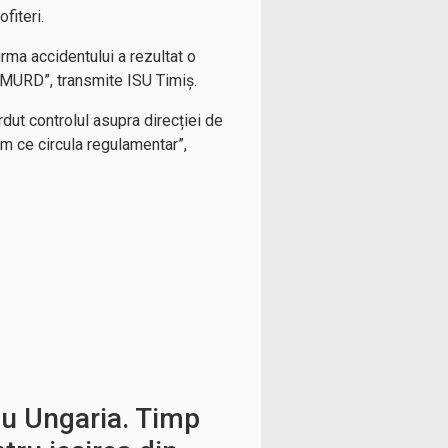
fiteri.
urma accidentului a rezultat o
ă SMURD”, transmite ISU Timiș.
rdut controlul asupra direcției de
ism ce circula regulamentar”,
cu Ungaria. Timp