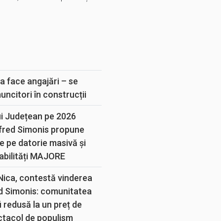
E
a face angajări – se
muncitori în construcții
ui Județean pe 2026
lfred Simonis propune
e pe datorie masivă și
abilități MAJORE
 Nica, contestă vinderea
d Simonis: comunitatea
 redusă la un preț de
ectacol de populism