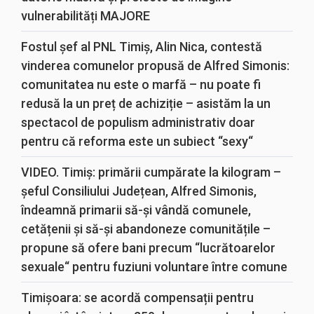
vulnerabilități MAJORE
Fostul șef al PNL Timiș, Alin Nica, contestă
vinderea comunelor propusă de Alfred Simonis:
comunitatea nu este o marfă – nu poate fi
redusă la un preț de achiziție – asistăm la un
spectacol de populism administrativ doar
pentru că reforma este un subiect “sexy“
VIDEO. Timiș: primării cumpărate la kilogram –
șeful Consiliului Județean, Alfred Simonis,
îndeamnă primarii să-și vândă comunele,
cetățenii și să-și abandoneze comunitățile –
propune să ofere bani precum “lucrătoarelor
sexuale“ pentru fuziuni voluntare între comune
Timișoara: se acordă compensații pentru