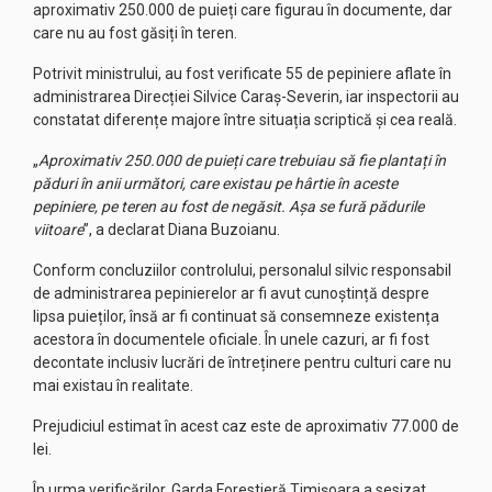
aproximativ 250.000 de puieți care figurau în documente, dar
care nu au fost găsiți în teren.
Potrivit ministrului, au fost verificate 55 de pepiniere aflate în
administrarea Direcției Silvice Caraș-Severin, iar inspectorii au
constatat diferențe majore între situația scriptică și cea reală.
„
Aproximativ 250.000 de puieți care trebuiau să fie plantați în
păduri în anii următori, care existau pe hârtie în aceste
pepiniere, pe teren au fost de negăsit. Așa se fură pădurile
viitoare
”, a declarat Diana Buzoianu.
Conform concluziilor controlului, personalul silvic responsabil
de administrarea pepinierelor ar fi avut cunoștință despre
lipsa puieților, însă ar fi continuat să consemneze existența
acestora în documentele oficiale. În unele cazuri, ar fi fost
decontate inclusiv lucrări de întreținere pentru culturi care nu
mai existau în realitate.
Prejudiciul estimat în acest caz este de aproximativ 77.000 de
lei.
În urma verificărilor, Garda Forestieră Timișoara a sesizat