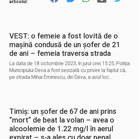
articolul:
VEST: o femeie a fost lovită de o
mașină condusă de un șofer de 21
de ani – femeia traversa strada
La data de 18 octombrie 2023, în jurul orei 15:25, Poliția
Municipiului Deva a fost sesizată cu privire la faptul că,
pe strada Mihai Eminescu, din Deva, a avut loc…
Timiș: un șofer de 67 de ani prins
“mort“ de beat la volan – avea o
alcoolemie de 1.22 mg/l în aerul
expirat – s-a ales cu doar penal