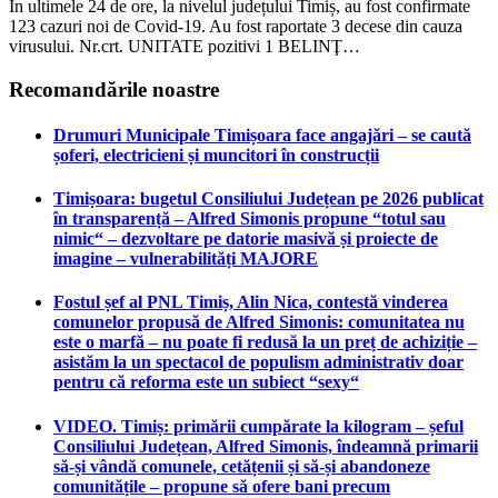
În ultimele 24 de ore, la nivelul județului Timiș, au fost confirmate
123 cazuri noi de Covid-19. Au fost raportate 3 decese din cauza
virusului. Nr.crt. UNITATE pozitivi 1 BELINŢ…
Recomandările noastre
Drumuri Municipale Timișoara face angajări – se caută
șoferi, electricieni și muncitori în construcții
Timișoara: bugetul Consiliului Județean pe 2026 publicat
în transparență – Alfred Simonis propune “totul sau
nimic“ – dezvoltare pe datorie masivă și proiecte de
imagine – vulnerabilități MAJORE
Fostul șef al PNL Timiș, Alin Nica, contestă vinderea
comunelor propusă de Alfred Simonis: comunitatea nu
este o marfă – nu poate fi redusă la un preț de achiziție –
asistăm la un spectacol de populism administrativ doar
pentru că reforma este un subiect “sexy“
VIDEO. Timiș: primării cumpărate la kilogram – șeful
Consiliului Județean, Alfred Simonis, îndeamnă primarii
să-și vândă comunele, cetățenii și să-și abandoneze
comunitățile – propune să ofere bani precum