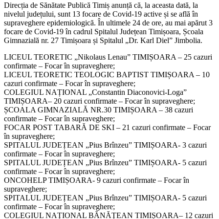
Direcția de Sănătate Publică Timiș anunță că, la aceasta dată, la
nivelul județului, sunt 13 focare de Covid-19 active și se află în
supraveghere epidemiologică. În ultimele 24 de ore, au mai apărut 3
focare de Covid-19 în cadrul Spitalul Județean Timișoara, Școala
Gimnazială nr. 27 Timișoara și Spitalul „Dr. Karl Diel” Jimbolia.
LICEUL TEORETIC „Nikolaus Lenau” TIMIȘOARA – 25 cazuri
confirmate – Focar în supraveghere;
LICEUL TEORETIC TEOLOGIC BAPTIST TIMIȘOARA – 10
cazuri confirmate – Focar în supraveghere;
COLEGIUL NAȚIONAL „Constantin Diaconovici-Loga”
TIMIȘOARA– 20 cazuri confirmate – Focar în supraveghere;
ȘCOALA GIMNAZIALĂ NR.30 TIMIȘOARA – 38 cazuri
confirmate – Focar în supraveghere;
FOCAR POST TABARĂ DE SKI – 21 cazuri confirmate – Focar
în supraveghere;
SPITALUL JUDEȚEAN „Pius Brînzeu” TIMIȘOARA- 3 cazuri
confirmate – Focar în supraveghere;
SPITALUL JUDEȚEAN „Pius Brînzeu” TIMIȘOARA- 5 cazuri
confirmate – Focar în supraveghere;
ONCOHELP TIMIȘOARA- 9 cazuri confirmate – Focar în
supraveghere;
SPITALUL JUDEȚEAN „Pius Brînzeu” TIMIȘOARA- 5 cazuri
confirmate – Focar în supraveghere;
COLEGIUL NAȚIONAL BĂNĂȚEAN TIMIȘOARA– 12 cazuri