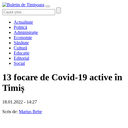
Actualitate
Politică
Administrație
Economie
Sănătate
Cultură
Educație
Editorial
Social
13 focare de Covid-19 active în
Timiș
18.01.2022 - 14:27
Scris de:
Marius Bebe