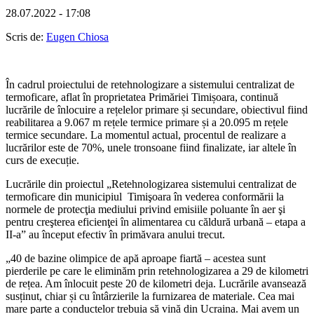
28.07.2022 - 17:08
Scris de:
Eugen Chiosa
În cadrul proiectului de retehnologizare a sistemului centralizat de
termoficare, aflat în proprietatea Primăriei Timișoara, continuă
lucrările de înlocuire a rețelelor primare și secundare, obiectivul fiind
reabilitarea a 9.067 m rețele termice primare și a 20.095 m rețele
termice secundare. La momentul actual, procentul de realizare a
lucrărilor este de 70%, unele tronsoane fiind finalizate, iar altele în
curs de execuție.
Lucrările din proiectul „Retehnologizarea sistemului centralizat de
termoficare din municipiul Timişoara în vederea conformării la
normele de protecţia mediului privind emisiile poluante în aer şi
pentru creşterea eficienţei în alimentarea cu căldură urbană – etapa a
II-a” au început efectiv în primăvara anului trecut.
„40 de bazine olimpice de apă aproape fiartă – acestea sunt
pierderile pe care le eliminăm prin retehnologizarea a 29 de kilometri
de rețea. Am înlocuit peste 20 de kilometri deja. Lucrările avansează
susținut, chiar și cu întârzierile la furnizarea de materiale. Cea mai
mare parte a conductelor trebuia să vină din Ucraina. Mai avem un