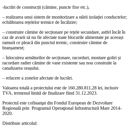
-lucrări de construcții (cămine, puncte fixe etc.),
– realizarea unui sistem de monitorizare a stării izolației conductelor;
echilibrarea rețelelor termice de încălzire;
– construire cămine de secționare pe rețele secundare, astfel încât în
caz de avarii să nu fie afectate toate blocurile alimentate pe aceeași
ramură ce pleacă din punctul termic, construire cămine de
branșament;
– înlocuirea armăturilor de secționare, racorduri, montare goliri și
racordare radier cămine de vane existente sau nou construite la
canalizarea orașului.
– refacere a zonelor afectate de lucrări.
Valoarea totală a proiectului este de 160.280.811,28 lei, inclusiv
TVA, termenul limită de finalizare fiind 31.12.2023.
Proiectul este cofinanţat din Fondul European de Dezvoltare
Regională prin Programul Operaţional Infrastructură Mare 2014-
2020.
Distribuie articolul: