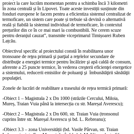
proiect la care lucrăm momentan pentru a schimba încă 3 kilometri
în zona centrală și în Lipovei. Toate aceste investiții susținute din
fonduri europene le facem pentru a eficientiza sistemul centralizat de
termoficare, un sistem care poate și trebuie să devină o alternativă
reală și fiabilă la sistemul individual de termoficare, în contextul
prețurilor din ce în ce mai mari la combustibili. Ne cerem scuze
pentru deranjul cauzat”, transmite viceprimarul Timișoarei Ruben
Lațcău.
Obiectivul specific al proiectului constă în reabilitarea unor
tronsoane de reţea primară şi parţial a reţelelor secundare de
distribuţie a energiei termice pentru încălzire şi apă caldă de consum,
aferente a 25 puncte termice, în vederea creşterii eficienţei energetice
a sistemului, reducerii emisiilor de poluanţi şi îmbunătăţirii sănătăţii
populaţiei.
Zonele de lucrări de reabilitare a traseului de rețea termică primară:
-Obiect 1 – Magistrala 2 x Dn 1000 (străzile Cercului, Miloia,
Mureș, Traian Vuia până la intersecția cu str. Mareșal Averescu);
-Obiect 2 – Magistrala 2 x Dn 600, str. Traian Vuia (tronsonul
cuprins între str. Mareșal Averescu și bd. L. Rebreanu);
-Obiect 3.3 – zona Universității (bd. Vasile Pârvan, str. Traian