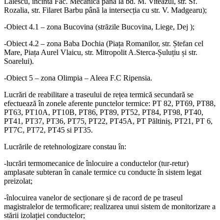
Lalescu, incinta Fac. Mecanică până la bd. M. Viteazul, str. Sf.
Rozalia, str. Filaret Barbu până la intersecția cu str. V. Madgearu);
-Obiect 4.1 – zona Bucovina (străzile Bucovina, Liege, Dej );
-Obiect 4.2 – zona Baba Dochia (Piața Romanilor, str. Ștefan cel
Mare, Piața Aurel Vlaicu, str. Mitropolit A.Sterca-Șuluțiu și str.
Soarelui).
-Obiect 5 – zona Olimpia – Aleea F.C Ripensia.
Lucrări de reabilitare a traseului de rețea termică secundară se
efectuează în zonele aferente punctelor termice: PT 82, PT69, PT88,
PT63, PT10A, PT10B, PT86, PT89, PT52, PT84, PT98, PT40,
PT41, PT37, PT36, PT75, PT22, PT45A, PT Păltiniș, PT21, PT 6,
PT7C, PT72, PT45 si PT35.
Lucrările de retehnologizare constau în:
-lucrări termomecanice de înlocuire a conductelor (tur-retur)
amplasate subteran în canale termice cu conducte în sistem legat
preizolat;
-înlocuirea vanelor de secționare și de racord de pe traseul
magistralelor de termoficare; realizarea unui sistem de monitorizare a
stării izolației conductelor;