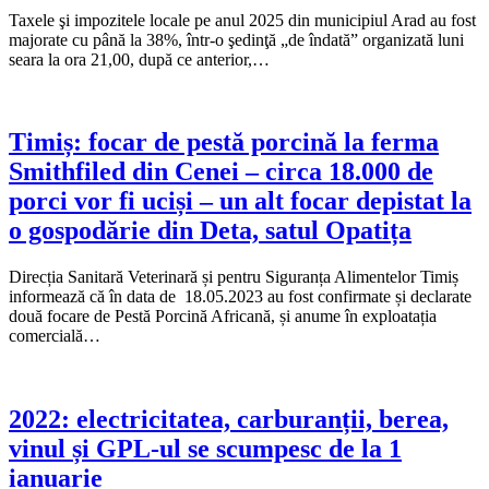
Taxele şi impozitele locale pe anul 2025 din municipiul Arad au fost
majorate cu până la 38%, într-o şedinţă „de îndată” organizată luni
seara la ora 21,00, după ce anterior,…
Timiș: focar de pestă porcină la ferma
Smithfiled din Cenei – circa 18.000 de
porci vor fi uciși – un alt focar depistat la
o gospodărie din Deta, satul Opatița
Direcția Sanitară Veterinară și pentru Siguranța Alimentelor Timiș
informează că în data de 18.05.2023 au fost confirmate și declarate
două focare de Pestă Porcină Africană, și anume în exploatația
comercială…
2022: electricitatea, carburanții, berea,
vinul și GPL-ul se scumpesc de la 1
ianuarie