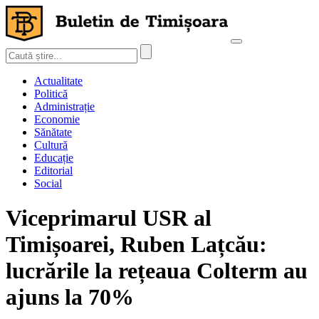
Actualitate
Politică
Administrație
Economie
Sănătate
Cultură
Educație
Editorial
Social
Viceprimarul USR al
Timișoarei, Ruben Lațcău:
lucrările la rețeaua Colterm au
ajuns la 70%