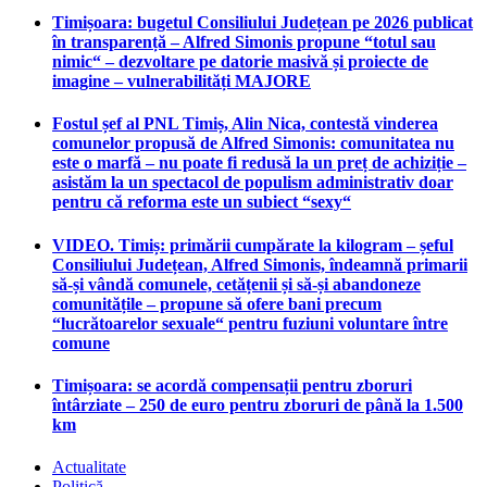
Timișoara: bugetul Consiliului Județean pe 2026 publicat
în transparență – Alfred Simonis propune “totul sau
nimic“ – dezvoltare pe datorie masivă și proiecte de
imagine – vulnerabilități MAJORE
Fostul șef al PNL Timiș, Alin Nica, contestă vinderea
comunelor propusă de Alfred Simonis: comunitatea nu
este o marfă – nu poate fi redusă la un preț de achiziție –
asistăm la un spectacol de populism administrativ doar
pentru că reforma este un subiect “sexy“
VIDEO. Timiș: primării cumpărate la kilogram – șeful
Consiliului Județean, Alfred Simonis, îndeamnă primarii
să-și vândă comunele, cetățenii și să-și abandoneze
comunitățile – propune să ofere bani precum
“lucrătoarelor sexuale“ pentru fuziuni voluntare între
comune
Timișoara: se acordă compensații pentru zboruri
întârziate – 250 de euro pentru zboruri de până la 1.500
km
Actualitate
Politică