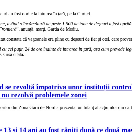
 au fost oprite la intrarea în ţară, pe la Curtici.
 având o încărcătură de peste 1.500 de tone de deşeuri a fost oprită la 
Frontieră
”, anunţă, marţi, Garda de Mediu.
ut constata că vagoanele era pline cu deşeuri de fier şi otel, care prove
M cu cel puţin 24 de ore înainte de intrarea în ţară, asa cum prevede l
 sursa citată.
d se revoltă împotriva unor instituții cont
 nu rezolvă problemele zonei
torilor din Zona Gării de Nord a prezentat un bilanț al acțiunilor din cart
13 și 14 ani au fost răniți după ce două maș