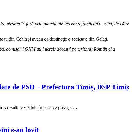
intrarea în ţară prin punctul de trecere a frontierei Curtici, de către
neau din Cehia şi aveau ca destinaţie o societate din Galaţi.
egea, comisarii GNM au interzis accesul pe teritoriu României a
rolate de PSD – Prefectura Timiș, DSP Timiș
ier: rezultate vizibile în ceea ce privește…
ini s-au lovit