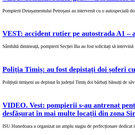
Pompierii Detașamentului Petroșani au intervenit cu o autospecială 
VEST: accident rutier pe autostrada A1 – a
Sâmbătă dimineață, pompierii Secției Ilia au fost solicitați să interv
Poliția Timiș: au fost depistați doi șoferi 
Polițiștii timișeni au depistat în județul Timiș doi bărbați bănuiți de s
VIDEO. Vest: pompierii s-au antrenat pentru
desfășurat în mai multe locații din zona Si
ISU Hunedoara a organizat un amplu stagiu de perfecționare dedicat inte