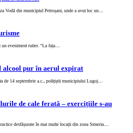
uza Vodă din municipiul Petroșani, unde a avut loc un…
turisme
at un eveniment rutier. “La fața…
l alcool pur în aerul expirat
data de 14 septembrie a.c., polițiștii municipiului Lugoj…
rile de cale ferată – exercițiile s-au
 practice desfășurate în mai multe locații din zona Simeria…