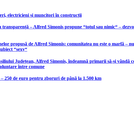
, electricieni și muncitori în construcții
 transparență – Alfred Simonis propune “totul sau nimic“ – dezvolt
elor propusă de Alfred Simonis: comunitatea nu este o marfă – nu po
subiect “sexy“
liului Județean, Alfred Simonis, îndeamnă primarii să-și vândă co
voluntare între comune
e – 250 de euro pentru zboruri de până la 1.500 km