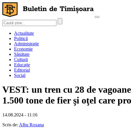
Actualitate
Politică
Administrație
Economie
Sănătate
Cultură
Educație
Editorial
Social
VEST: un tren cu 28 de vagoane d
1.500 tone de fier şi oţel care p
14.08.2024 - 11:16
Scris de:
Albu Roxana