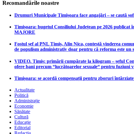
Recomandările noastre
Drumuri Municipale Timișoara face angajări – se caută șoferi
Timișoara: bugetul Consiliului Județean pe 2026 publicat în
MAJORE
Fostul șef al PNL Timiș, Alin Nica, contestă vinderea comun
de populism administrativ doar pentru că reforma este un 
VIDEO. Timiș: primării cumpărate la kilogram – șeful Consi
ofere bani precum “lucrătoarelor sexuale“ pentru fuziuni 
Timișoara: se acordă compensații pentru zboruri întârziat
Actualitate
Politică
Administrație
Economie
Sănătate
Cultură
Educație
Editorial
Redacția