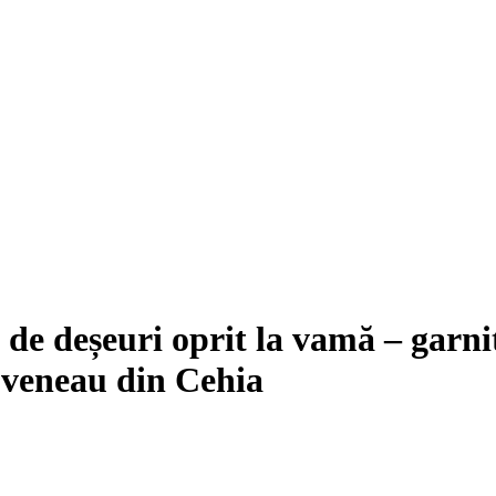
e deșeuri oprit la vamă – garnit
roveneau din Cehia