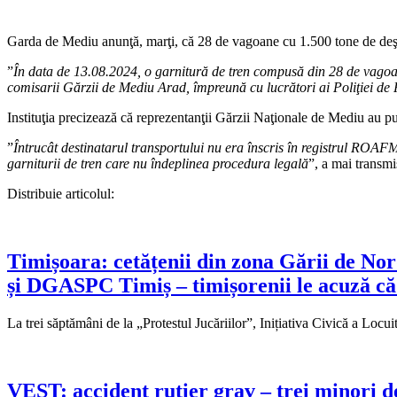
Garda de Mediu anunţă, marţi, că 28 de vagoane cu 1.500 tone de deşeuri
”
În data de 13.08.2024, o garnitură de tren compusă din 28 de vagoane,
comisarii Gărzii de Mediu Arad, împreună cu lucrători ai Poliţiei de 
Instituţia precizează că reprezentanţii Gărzii Naţionale de Mediu au put
”
Întrucât destinatarul transportului nu era înscris în registrul ROAF
garniturii de tren care nu îndeplinea procedura legală
”, a mai transmis
Distribuie articolul:
Timișoara: cetățenii din zona Gării de Nor
și DGASPC Timiș – timișorenii le acuză că
La trei săptămâni de la „Protestul Jucăriilor”, Inițiativa Civică a Locui
VEST: accident rutier grav – trei minori de 