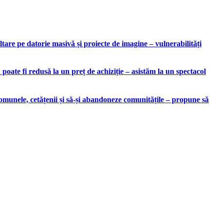
are pe datorie masivă și proiecte de imagine – vulnerabilități
ate fi redusă la un preț de achiziție – asistăm la un spectacol
munele, cetățenii și să-și abandoneze comunitățile – propune să