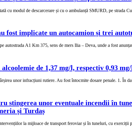
dotată cu modul de descarcerare și cu o ambulanță SMURD, pe strada C
u fost implicate un autocamion și trei auto
ină pe autostrada A1 Km 375, sens de mers Ilia – Deva, unde a fost anunț
cu alcoolemie de 1,37 mg/l, respectiv 0,93 mg/
ăvârșirea unor infracțiuni rutiere. Au fost întocmite dosare penale. 1. În 
 stingerea unor eventuale incendii în tunelu
meria și Turdaș
rvențiilor la mijloace de transport feroviar și în tuneluri, cu exerciții