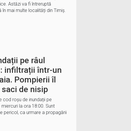
ice. Astăzi va fi întreruptă
 în mai multe localități din Timiș.
dații pe râul
infiltrații într-un
ia. Pompierii îl
saci de nisip
e cod roșu de inundații pe
 miercuri la ora 18:00. Sunt
de pericol, ca urmare a propagării