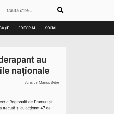
CAȚIE
EDITORIAL
SOCIAL
iderapant au
le naționale
Scris de:
Marius Bebe
recția Regională de Drumuri și
 trecută și au acționat 47 de