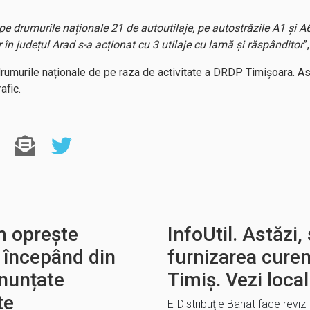
pe drumurile naționale 21 de autoutilaje, pe autostrăzile A1 și A6 
r în județul Arad s-a acționat cu 3 utilaje cu lamă și răspânditor
”
umurile naționale de pe raza de activitate a DRDP Timişoara. Astf
afic.
m oprește
InfoUtil. Astăzi,
i începând din
furnizarea curent
anunțate
Timiș. Vezi locali
te
E-Distribuţie Banat face revizi