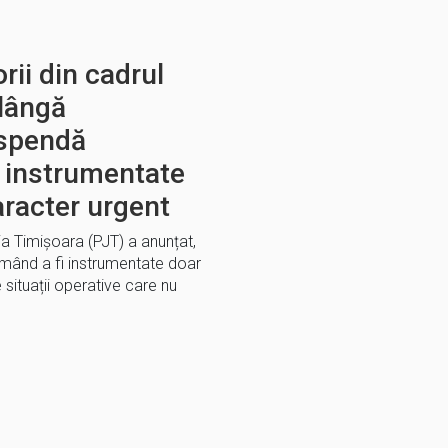
rii din cadrul
 lângă
uspendă
fi instrumentate
aracter urgent
a Timișoara (PJT) a anunțat,
urmând a fi instrumentate doar
 situații operative care nu
E