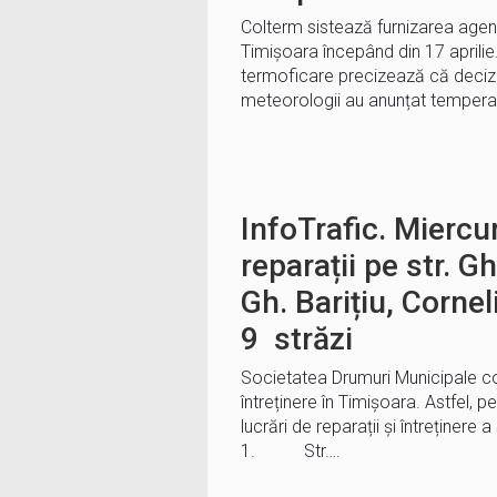
Colterm sistează furnizarea agentu
Timișoara începând din 17 aprilie.
termoficare precizează că decizi
meteorologii au anunțat temperat
InfoTrafic. Miercur
reparații pe str. 
Gh. Barițiu, Cornel
9 străzi
Societatea Drumuri Municipale cont
întreținere în Timișoara. Astfel, 
lucrări de reparații și întreținere a 
1. Str….