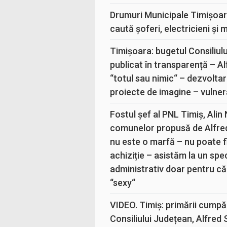
Drumuri Municipale Timișoar
caută șoferi, electricieni și 
Timișoara: bugetul Consiliul
publicat în transparență – A
“totul sau nimic“ – dezvoltar
proiecte de imagine – vulner
Fostul șef al PNL Timiș, Alin
comunelor propusă de Alfre
nu este o marfă – nu poate fi
achiziție – asistăm la un sp
administrativ doar pentru că
“sexy“
VIDEO. Timiș: primării cumpă
Consiliului Județean, Alfred