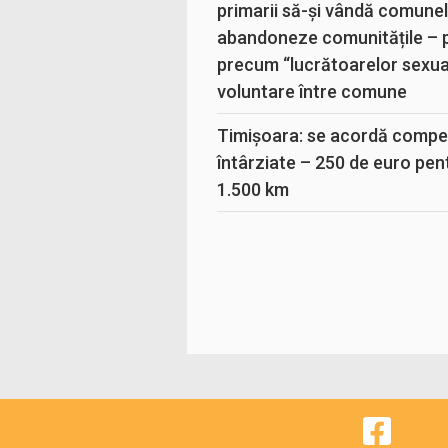
primarii să-și vândă comunele
abandoneze comunitățile – 
precum “lucrătoarelor sexual
voluntare între comune
Timișoara: se acordă compen
întârziate – 250 de euro pen
1.500 km