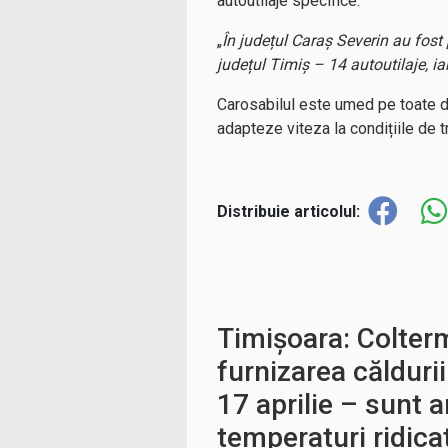
autoutilaje specifice.
„
În județul Caraș Severin au fost 
județul Timiș – 14 autoutilaje, ia
Carosabilul este umed pe toate dr
adapteze viteza la condițiile de tr
Distribuie articolul:
Timișoara: Colter
furnizarea călduri
17 aprilie – sunt 
temperaturi ridica