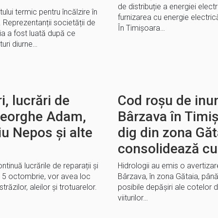
de distribuție a energiei electr
lui termic pentru încălzire în
furnizarea cu energie electrică
 Reprezentanții societății de
În Timișoara…
a a fost luată după ce
uri diurne…
i, lucrări de
Cod roșu de inun
Gheorghe Adam,
Bârzava în Timiș: 
iu Nepos și alte
dig din zona Găta
consolidează cu 
inuă lucrările de reparații și
Hidrologii au emis o avertizar
pe 5 octombrie, vor avea loc
Bârzava, în zona Gătaia, până
străzilor, aleilor și trotuarelor.
posibile depășiri ale cotelor 
viiturilor…