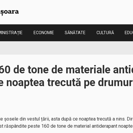
INISTRAȚIE
ECONOMIE
SĂNĂTATE
CULTURĂ
EDU
60 de tone de materiale ant
e noaptea trecută pe drumuri
e șosele din vestul țării, asta după ce noaptea trecută a nins. Di
st răspândite peste 160 de tone de material antiderapant noaptea