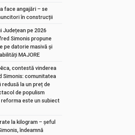
a face angajări – se
muncitori în construcții
ui Județean pe 2026
lfred Simonis propune
e pe datorie masivă și
abilități MAJORE
 Nica, contestă vinderea
d Simonis: comunitatea
 redusă la un preț de
ectacol de populism
 reforma este un subiect
rate la kilogram – șeful
 Simonis, îndeamnă