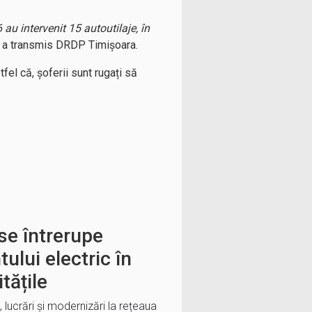
au intervenit 15 autoutilaje, în
, a transmis DRDP Timișoara.
el că, șoferii sunt rugați să
 se întrerupe
ului electric în
tățile
i, lucrări și modernizări la rețeaua