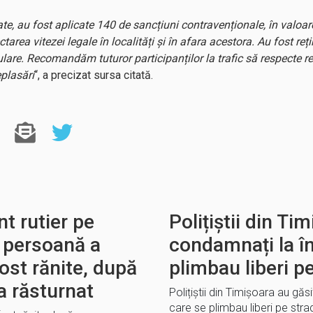
te, au fost aplicate 140 de sancțiuni contravenționale, în valoa
ctarea vitezei legale în localități și în afara acestora. Au fost r
ulare. Recomandăm tuturor participanților la trafic să respecte re
plasări
“, a precizat sursa citată.
t rutier pe
Polițiștii din Ti
 persoană a
condamnați la î
fost rănite, după
plimbau liberi p
a răsturnat
Polițiștii din Timișoara au gă
care se plimbau liberi pe stra