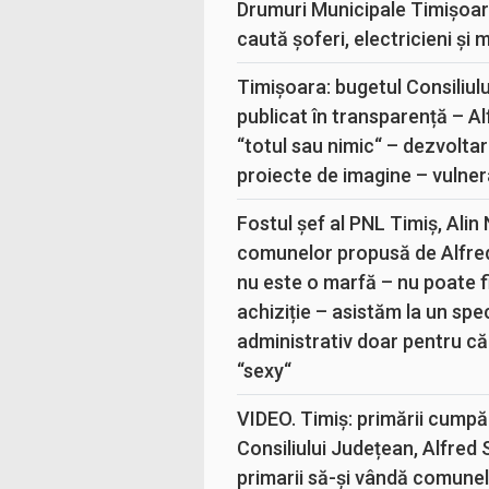
Drumuri Municipale Timișoar
caută șoferi, electricieni și 
Timișoara: bugetul Consiliul
publicat în transparență – A
“totul sau nimic“ – dezvoltar
proiecte de imagine – vulner
Fostul șef al PNL Timiș, Alin
comunelor propusă de Alfre
nu este o marfă – nu poate fi
achiziție – asistăm la un sp
administrativ doar pentru că
“sexy“
VIDEO. Timiș: primării cumpă
Consiliului Județean, Alfred
primarii să-și vândă comunele