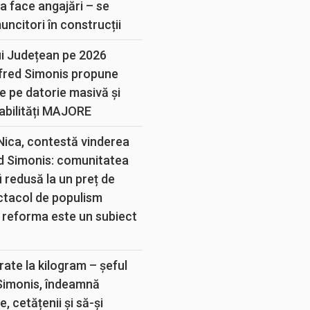
a face angajări – se
muncitori în construcții
ui Județean pe 2026
lfred Simonis propune
e pe datorie masivă și
abilități MAJORE
 Nica, contestă vinderea
d Simonis: comunitatea
 redusă la un preț de
ectacol de populism
 reforma este un subiect
rate la kilogram – șeful
 Simonis, îndeamnă
, cetățenii și să-și