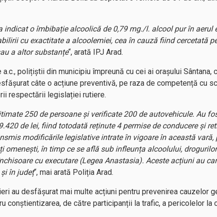
 indicat o îmbibație alcoolică de 0,79 mg./l. alcool pur în aerul 
bilirii cu exactitate a alcoolemiei, cea în cauză fiind cercetată
sau a altor substanțe
“, arată IPJ Arad.
.c., polițiștii din municipiu împreună cu cei ai orașului Sântana, c
fășurat câte o acțiune preventivă, pe raza de competență cu sco
ii respectării legislației rutiere.
egitimate 250 de persoane și verificate 200 de autovehicule. Au fo
.420 de lei, fiind totodată reținute 4 permise de conducere și ret
ansmis modificările legislative intrate în vigoare în această vară, 
ți omenești, în timp ce se află sub infleunța alcoolului, droguril
închisoare cu executare (Legea Anastasia). Aceste acțiuni au ca
și în județ
“, mai arată Poliția Arad.
rutieri au desfășurat mai multe acțiuni pentru prevenirea cauzelor
 conștientizarea, de către participanții la trafic, a pericolelor l