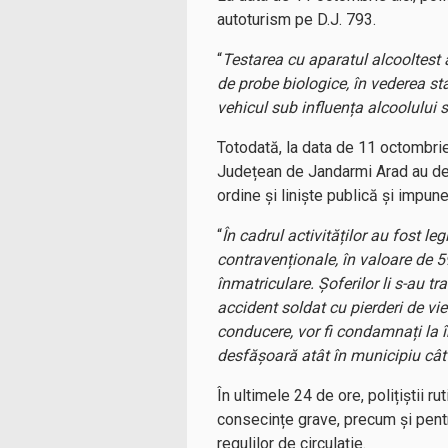
autoturism pe D.J. 793.
“
Testarea cu aparatul alcooltest a
de probe biologice, în vederea sta
vehicul sub influența alcoolului 
Totodată, la data de 11 octombrie a
Județean de Jandarmi Arad au des
ordine și liniște publică și impuner
“
În cadrul activităților au fost l
contravenționale, în valoare de 59
înmatriculare. Șoferilor li s-au tr
accident soldat cu pierderi de vie
conducere, vor fi condamnați la 
desfășoară atât în municipiu cât 
În ultimele 24 de ore, polițiștii 
consecințe grave, precum și pentru
regulilor de circulație.