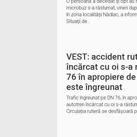
O persoană a decedat şi opt au f
microbuz s-a răsturnat, vineri d
în zona localităţii Nădlac, a info
Situaţii de…
VEST: accident rut
încărcat cu oi s-a
76 în apropiere de
este îngreunat
Trafic îngreunat pe DN 76, în apr
autotren încărcat cu oi s-a răstu
Circulația rutieră se desfășoară 