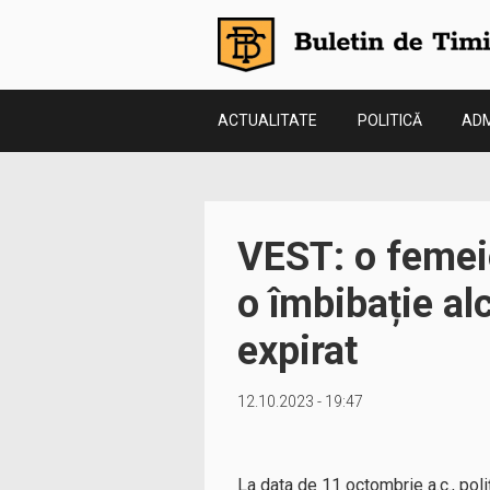
ACTUALITATE
POLITICĂ
ADM
VEST: o femeie
o îmbibație al
expirat
12.10.2023 - 19:47
La data de 11 octombrie a.c., poli