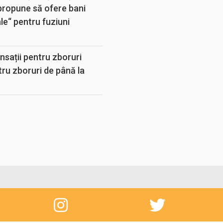
propune să ofere bani
e“ pentru fuziuni
sații pentru zboruri
tru zboruri de până la