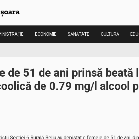
INISTRAȚIE
ECONOMIE
SĂNĂTATE
CULTURĂ
EDU
 de 51 de ani prinsă beată 
coolică de 0.79 mg/l alcool p
țiștii Secției 6 Rurală Beliu au depistat o femeie de 51 de ani, d