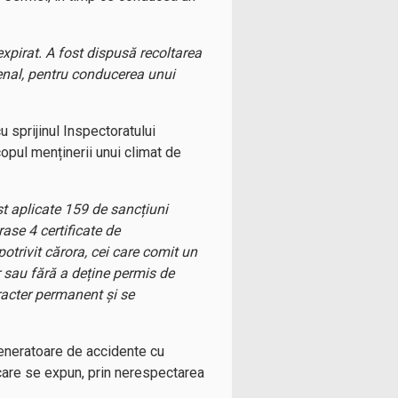
expirat. A fost dispusă recoltarea
 penal, pentru conducerea unui
u sprijinul Inspectoratului
pul menținerii unui climat de
st aplicate 159 de sancțiuni
rase 4 certificate de
potrivit cărora, cei care comit un
or sau fără a deține permis de
racter permanent și se
 generatoare de accidente cu
a care se expun, prin nerespectarea