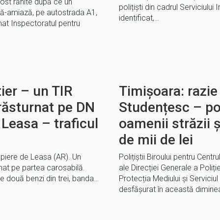
ost rănite după ce un
polițiști din cadrul Serviciului
upă-amiază, pe autostrada A1,
identificat,…
rmat Inspectoratul pentru
ier – un TIR
Timișoara: razie
 răsturnat pe DN
Studențesc – poli
 Leasa – traficul
oamenii străzii 
de mii de lei
opiere de Leasa (AR). Un
Polițiștii Biroului pentru Cent
rnat pe partea carosabilă.
ale Direcției Generale a Poliț
pe două benzi din trei, banda…
Protecția Mediului și Serviciul
desfășurat în această dimine