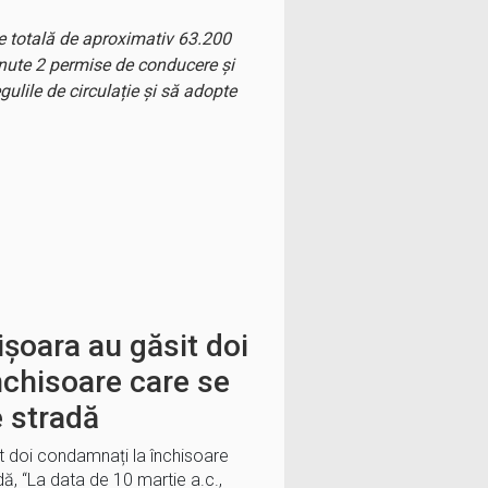
re totală de aproximativ 63.200
eținute 2 permise de conducere și
gulile de circulație și să adopte
mișoara au găsit doi
nchisoare care se
e stradă
sit doi condamnați la închisoare
dă, “La data de 10 martie a.c.,