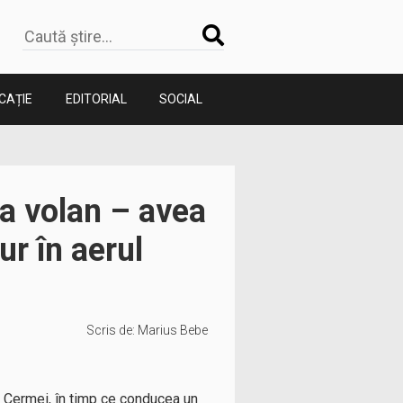
CAȚIE
EDITORIAL
SOCIAL
la volan – avea
ur în aerul
Scris de:
Marius Bebe
in Cermei, în timp ce conducea un