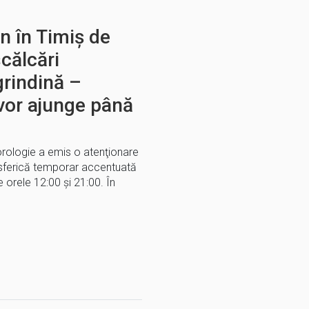
 în Timiș de
scălcări
 grindină –
 vor ajunge până
rologie a emis o atenţionare
osferică temporar accentuată
re orele 12:00 şi 21:00. În
E