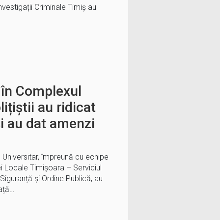
 Investigații Criminale Timiș au
 în Complexul
țiștii au ridicat
și au dat amenzi
rul Universitar, împreună cu echipe
iei Locale Timișoara – Serviciul
 Siguranță și Ordine Publică, au
ață…