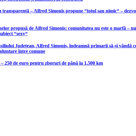
 transparență – Alfred Simonis propune “totul sau nimic“ – dezvolt
elor propusă de Alfred Simonis: comunitatea nu este o marfă – nu po
subiect “sexy“
liului Județean, Alfred Simonis, îndeamnă primarii să-și vândă co
voluntare între comune
e – 250 de euro pentru zboruri de până la 1.500 km