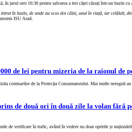
ză, în jurul orei 16:30 pentru salvarea a trei căței căzuți într-un bazin 
trat în bazin, de unde au scos doi câini, unul în viață, iar celălalt, din
transmis ISU Arad.
0 de lei pentru mizeria de la raionul de p
ta comisarilor de la Protecția Consumatorului. Mai multe nereguli au fo
ins de două ori în două zile la volan fără pe
iunile de verificare în trafic, având în vedere nu doar opririle și stațion