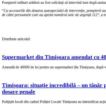
Pompierii militari arădeni au fost solicitați să intervină luni după-amia
“
Cu accesoriile din dotarea autospecialei de intervenție, pompierii au in
de către persoanele care au apelat numărul unic de urgență 112
“, a 
Distribuie articolul:
Supermarket din Timișoara amendat cu 4000
Amendă de 40000 de lei pentru un supermarket din Timișoara, după vizi
Timișoara: situație incredibilă – un tânăr pr
dosare penale
Polițiștii locali din cadrul Poliției Locale Timișoara au intensificat acț