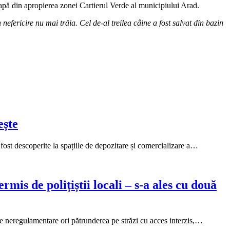
cu apă din apropierea zonei Cartierul Verde al municipiului Arad.
 nefericire nu mai trăia. Cel de-al treilea câine a fost salvat din bazin
ește
st descoperite la spațiile de depozitare și comercializare a…
rmis de polițiștii locali – s-a ales cu două
ările neregulamentare ori pătrunderea pe străzi cu acces interzis,…