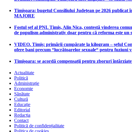
Timișoara: bugetul Consiliului Județean pe 2026 publicat în
MAJORE
Fostul șef al PNL Timiș, Alin Nica, contestă vinderea comun
de populism administrativ doar pentru că reforma este un 
VIDEO. Timiș: primării cumpărate la kilogram – șeful Consi
ofere bani precum “lucrătoarelor sexuale“ pentru fuziuni 
Timișoara: se acordă compensații pentru zboruri întârziat
Actualitate
Politică
Administrație
Economie
Sănătate
Cultură
Educație
Editorial
Redacția
Contact
Politică de confidențialitate
Politica de cookies