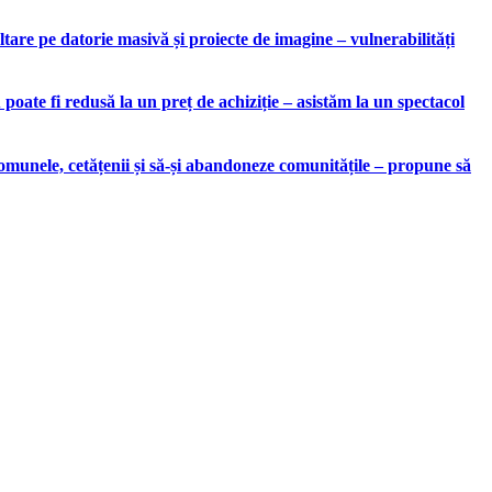
are pe datorie masivă și proiecte de imagine – vulnerabilități
ate fi redusă la un preț de achiziție – asistăm la un spectacol
munele, cetățenii și să-și abandoneze comunitățile – propune să