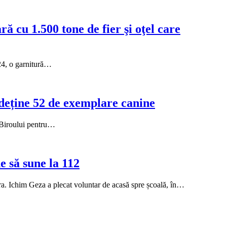
ă cu 1.500 tone de fier şi oţel care
024, o garnitură…
e deține 52 de exemplare canine
ii Biroului pentru…
e să sune la 112
oara. Ichim Geza a plecat voluntar de acasă spre școală, în…