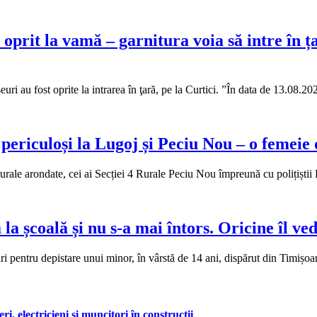
prit la vamă – garnitura voia să intre în țar
i au fost oprite la intrarea în ţară, pe la Curtici. ”În data de 13.08.2
r periculoși la Lugoj și Peciu Nou – o femei
ții rurale arondate, cei ai Secției 4 Rurale Peciu Nou împreună cu polițișt
la școală și nu s-a mai întors. Oricine îl ved
cări pentru depistare unui minor, în vârstă de 14 ani, dispărut din Timiș
, electricieni și muncitori în construcții