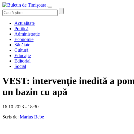
Actualitate
Politică
Administrație
Economie
Sănătate
Cultură
Educație
Editorial
Social
VEST: intervenție inedită a pompi
un bazin cu apă
16.10.2023 - 18:30
Scris de:
Marius Bebe