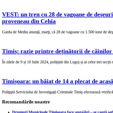
VEST: un tren cu 28 de vagoane de deșeuri o
proveneau din Cehia
Garda de Mediu anunţă, marţi, că 28 de vagoane cu 1.500 tone de deşeur
Timiș: razie printre deținătorii de câinilo
În zilele de 9 și 10 Iulie 2024, polițiștii din Lugoj și ai celor trei sec
Timișoara: un băiat de 14 a plecat de acasă 
Poliţiştii Serviciului de Investigaţii Criminale Timiș efectuează verifi
Recomandările noastre
Drumuri Municipale Timișoara face angajări – se caută șoferi