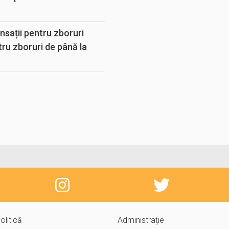
sații pentru zboruri
tru zboruri de până la
olitică
Administrație