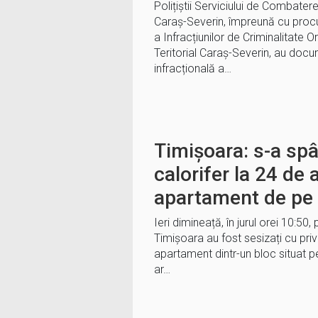
Polițiștii Serviciului de Combatere
Caraș-Severin, împreună cu procur
a Infracțiunilor de Criminalitate O
Teritorial Caraș-Severin, au docu
infracțională a…
Timișoara: s-a sp
calorifer la 24 de a
apartament de pe 
Ieri dimineață, în jurul orei 10:50, 
Timișoara au fost sesizați cu privi
apartament dintr-un bloc situat p
ar…