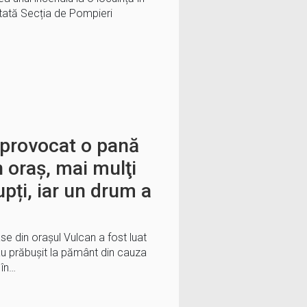
ertată Secția de Pompieri
a provocat o pană
n oraș, mai mulţi
upți, iar un drum a
ase din oraşul Vulcan a fost luat
au prăbuşit la pământ din cauza
 în…