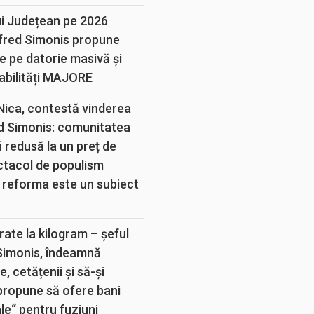
ui Județean pe 2026
lfred Simonis propune
e pe datorie masivă și
abilități MAJORE
 Nica, contestă vinderea
d Simonis: comunitatea
 redusă la un preț de
ectacol de populism
 reforma este un subiect
rate la kilogram – șeful
 Simonis, îndeamnă
, cetățenii și să-și
propune să ofere bani
e“ pentru fuziuni