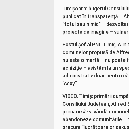
Timișoara: bugetul Consiliul
publicat în transparență – A
“totul sau nimic“ – dezvoltar
proiecte de imagine – vulner
Fostul șef al PNL Timiș, Alin
comunelor propusă de Alfre
nu este o marfă – nu poate fi
achiziție – asistăm la un sp
administrativ doar pentru că
“sexy“
VIDEO. Timiș: primării cumpă
Consiliului Județean, Alfred
primarii să-și vândă comunele
abandoneze comunitățile – 
precum “lucrătoarelor sexual