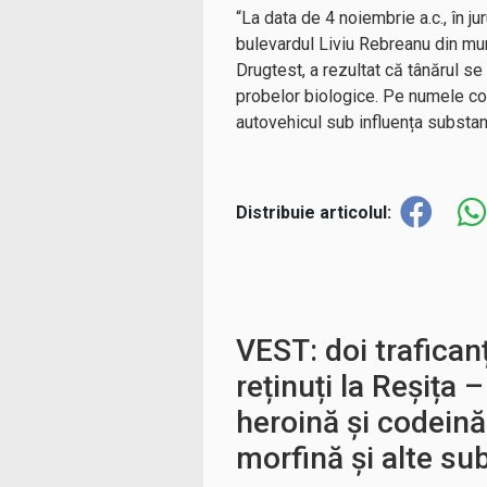
“La data de 4 noiembrie a.c., în ju
bulevardul Liviu Rebreanu din muni
Drugtest, a rezultat că tânărul se
probelor biologice. Pe numele con
autovehicul sub influența substan
Distribuie articolul:
VEST: doi trafican
reținuți la Reșița –
heroină și codein
morfină și alte su