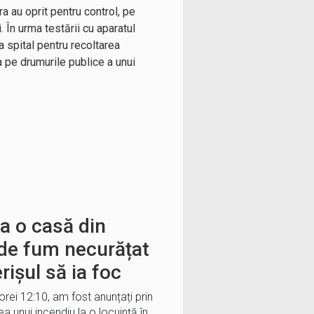
ra au oprit pentru control, pe
 În urma testării cu aparatul
a spital pentru recoltarea
 pe drumurile publice a unui
la o casă din
 de fum necurățat
rișul să ia foc
orei 12:10, am fost anunțați prin
unui incendiu la o locuință în