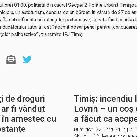
rul orei 01.00, polițiștii din cadrul Secției 2 Poliție Urbană Timișoa
cipiu, un autoturism, condus de un bărbat, în vârstă de 27 de ani.
 afla sub influența substanțelor psihoactive, acesta fiind condus l
ducătorului auto, a fost întocmit dosar penal pentru „conducerea
țelor psihoactive”“, transmite IPJ Timiș.
ți de droguri
Timiș: incendiu 
 ar fi vândut
Lovrin – un coș
ă în amestec cu
a făcut ca acope
bstanțe
Duminică, 22.12.2024, în jurul 
SNUAU 112 despre producerea 