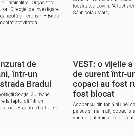
 a Criminalității Organizate
localitatea Lovrin. “A fost al
orii Direcției de Investigare
Sânnicolau Mare,…
rganizată și Terorism – Biroul
mentat activitatea
ânzurat de
VEST: o vijelie 
ni, într-un
de curent într-u
strada Bradul
copaci au fost r
fost blocat
polițiștii Secției 2 Urbane
re la faptul că într-un
Acoperişul din tablă al unei c
e strada Bradul un bărbat s-
pe sus şi mai mulţi copaci s-
vântului puternic care a bătut,