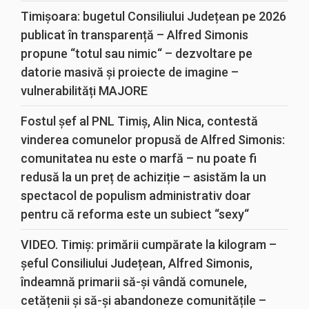
Timișoara: bugetul Consiliului Județean pe 2026
publicat în transparență – Alfred Simonis
propune “totul sau nimic“ – dezvoltare pe
datorie masivă și proiecte de imagine –
vulnerabilități MAJORE
Fostul șef al PNL Timiș, Alin Nica, contestă
vinderea comunelor propusă de Alfred Simonis:
comunitatea nu este o marfă – nu poate fi
redusă la un preț de achiziție – asistăm la un
spectacol de populism administrativ doar
pentru că reforma este un subiect “sexy“
VIDEO. Timiș: primării cumpărate la kilogram –
șeful Consiliului Județean, Alfred Simonis,
îndeamnă primarii să-și vândă comunele,
cetățenii și să-și abandoneze comunitățile –