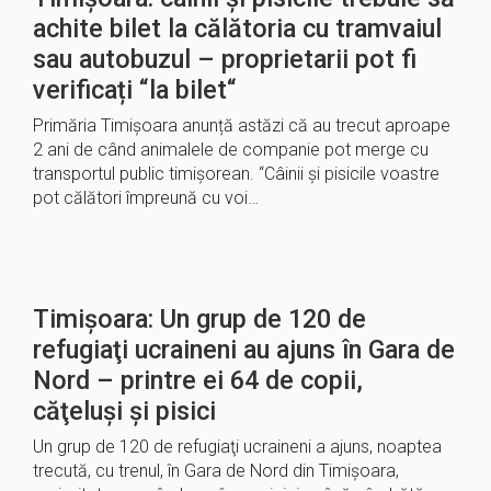
achite bilet la călătoria cu tramvaiul
sau autobuzul – proprietarii pot fi
verificați “la bilet“
Primăria Timișoara anunță astăzi că au trecut aproape
2 ani de când animalele de companie pot merge cu
transportul public timișorean. “Câinii și pisicile voastre
pot călători împreună cu voi…
Timişoara: Un grup de 120 de
refugiaţi ucraineni au ajuns în Gara de
Nord – printre ei 64 de copii,
căţeluşi şi pisici
Un grup de 120 de refugiaţi ucraineni a ajuns, noaptea
trecută, cu trenul, în Gara de Nord din Timişoara,