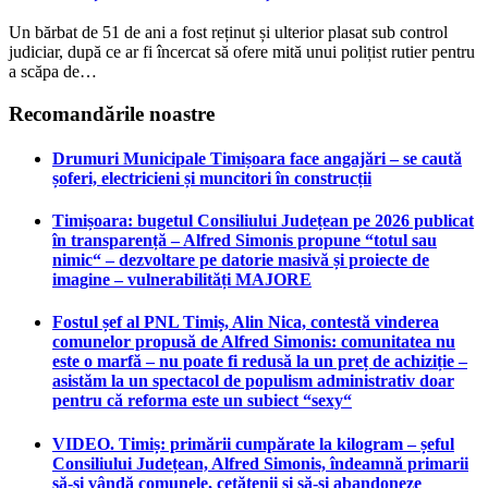
Un bărbat de 51 de ani a fost reținut și ulterior plasat sub control
judiciar, după ce ar fi încercat să ofere mită unui polițist rutier pentru
a scăpa de…
Recomandările noastre
Drumuri Municipale Timișoara face angajări – se caută
șoferi, electricieni și muncitori în construcții
Timișoara: bugetul Consiliului Județean pe 2026 publicat
în transparență – Alfred Simonis propune “totul sau
nimic“ – dezvoltare pe datorie masivă și proiecte de
imagine – vulnerabilități MAJORE
Fostul șef al PNL Timiș, Alin Nica, contestă vinderea
comunelor propusă de Alfred Simonis: comunitatea nu
este o marfă – nu poate fi redusă la un preț de achiziție –
asistăm la un spectacol de populism administrativ doar
pentru că reforma este un subiect “sexy“
VIDEO. Timiș: primării cumpărate la kilogram – șeful
Consiliului Județean, Alfred Simonis, îndeamnă primarii
să-și vândă comunele, cetățenii și să-și abandoneze