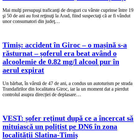
Mai mulţi presupuşi traficanţi de droguri cu vârste cuprinse între 19
şi 50 de ani au fost reţinuţi la Arad, fiind suspectaţi că ar fi vândut
unor consumatori din judeţ…
Timiș: accident în Giroc – o mașină s-a
răsturnat – șoferul era beat având o
alcoolemie de 0.82 mg/l alcool pur în
aerul expirat
Un bărbat, în vârstă de 47 de ani, a condus un autoturism pe strada
Trandafirilor din localitatea Giroc, iar la un moment dat a pierdut
controlul asupra direcției de deplasare…
VEST: șofer reținut după ce a încercat să
mituiască un polițist pe DN6 în zona
localității Slatina-Timiș