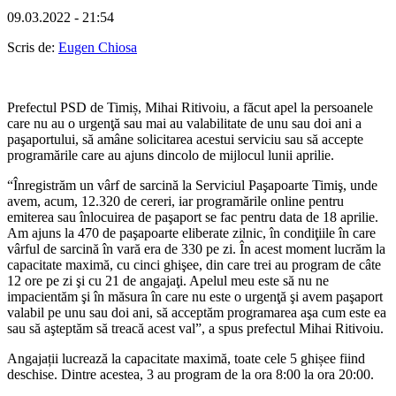
09.03.2022 - 21:54
Scris de:
Eugen Chiosa
Prefectul PSD de Timiș, Mihai Ritivoiu, a făcut apel la persoanele
care nu au o urgenţă sau mai au valabilitate de unu sau doi ani a
paşaportului, să amâne solicitarea acestui serviciu sau să accepte
programările care au ajuns dincolo de mijlocul lunii aprilie.
“Înregistrăm un vârf de sarcină la Serviciul Paşapoarte Timiş, unde
avem, acum, 12.320 de cereri, iar programările online pentru
emiterea sau înlocuirea de paşaport se fac pentru data de 18 aprilie.
Am ajuns la 470 de paşapoarte eliberate zilnic, în condiţiile în care
vârful de sarcină în vară era de 330 pe zi. În acest moment lucrăm la
capacitate maximă, cu cinci ghişee, din care trei au program de câte
12 ore pe zi şi cu 21 de angajaţi. Apelul meu este să nu ne
impacientăm şi în măsura în care nu este o urgenţă şi avem paşaport
valabil pe unu sau doi ani, să acceptăm programarea aşa cum este ea
sau să aşteptăm să treacă acest val”, a spus prefectul Mihai Ritivoiu.
Angajații lucrează la capacitate maximă, toate cele 5 ghișee fiind
deschise. Dintre acestea, 3 au program de la ora 8:00 la ora 20:00.