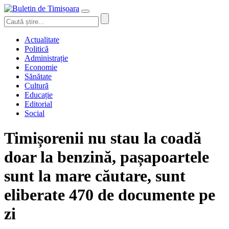
Actualitate
Politică
Administrație
Economie
Sănătate
Cultură
Educație
Editorial
Social
Timișorenii nu stau la coadă
doar la benzină, pașapoartele
sunt la mare căutare, sunt
eliberate 470 de documente pe
zi