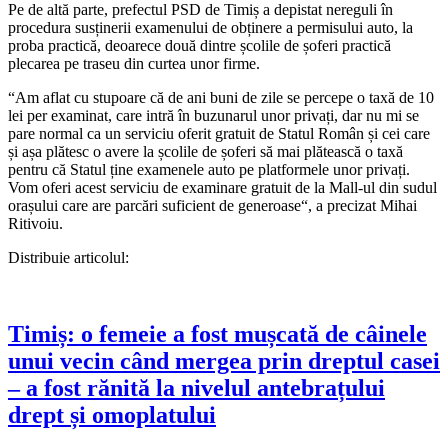
Pe de altă parte, prefectul PSD de Timiș a depistat nereguli în
procedura susținerii examenului de obținere a permisului auto, la
proba practică, deoarece două dintre școlile de șoferi practică
plecarea pe traseu din curtea unor firme.
“Am aflat cu stupoare că de ani buni de zile se percepe o taxă de 10
lei per examinat, care intră în buzunarul unor privați, dar nu mi se
pare normal ca un serviciu oferit gratuit de Statul Român și cei care
și așa plătesc o avere la școlile de șoferi să mai plătească o taxă
pentru că Statul ține examenele auto pe platformele unor privați.
Vom oferi acest serviciu de examinare gratuit de la Mall-ul din sudul
orașului care are parcări suficient de generoase“, a precizat Mihai
Ritivoiu.
Distribuie articolul:
Timiș: o femeie a fost mușcată de câinele
unui vecin când mergea prin dreptul casei
– a fost rănită la nivelul antebrațului
drept și omoplatului