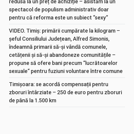
redusă la un preț de achiziție – asistăm la un
spectacol de populism administrativ doar
pentru că reforma este un subiect “sexy“
VIDEO. Timiș: primării cumpărate la kilogram –
șeful Consiliului Județean, Alfred Simonis,
îndeamnă primarii să-și vândă comunele,
cetățenii și să-și abandoneze comunitățile –
propune să ofere bani precum “lucrătoarelor
sexuale“ pentru fuziuni voluntare între comune
Timișoara: se acordă compensații pentru
zboruri întârziate – 250 de euro pentru zboruri
de până la 1.500 km