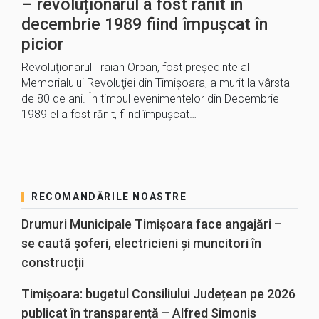
– revoluționarul a fost rănit în
decembrie 1989 fiind împușcat în
picior
Revoluţionarul Traian Orban, fost preşedinte al
Memorialului Revoluţiei din Timişoara, a murit la vârsta
de 80 de ani. În timpul evenimentelor din Decembrie
1989 el a fost rănit, fiind împuşcat…
RECOMANDĂRILE NOASTRE
Drumuri Municipale Timișoara face angajări –
se caută șoferi, electricieni și muncitori în
construcții
Timișoara: bugetul Consiliului Județean pe 2026
publicat în transparență – Alfred Simonis