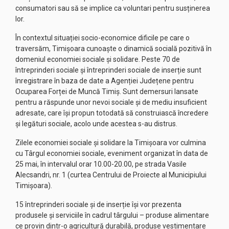
consumatori sau să se implice ca voluntari pentru susținerea
lor.
În contextul situației socio-economice dificile pe care o
traversăm, Timișoara cunoaște o dinamică socială pozitivă în
domeniul economiei sociale și solidare. Peste 70 de
întreprinderi sociale și întreprinderi sociale de inserție sunt
înregistrare în baza de date a Agenției Județene pentru
Ocuparea Forței de Muncă Timiș. Sunt demersuri lansate
pentru a răspunde unor nevoi sociale și de mediu insuficient
adresate, care își propun totodată să construiască încredere
și legături sociale, acolo unde acestea s-au distrus.
Zilele economiei sociale și solidare la Timișoara vor culmina
cu Târgul economiei sociale, eveniment organizat în data de
25 mai, în intervalul orar 10.00-20.00, pe strada Vasile
Alecsandri, nr. 1 (curtea Centrului de Proiecte al Municipiului
Timișoara).
15 întreprinderi sociale și de inserție își vor prezenta
produsele și serviciile în cadrul târgului – produse alimentare
ce provin dintr-o agricultură durabilă, produse vestimentare