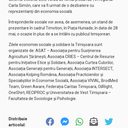
Carla Simón, care va fi urmat de o dezbatere cu
reprezentanți din economia socială.
Întreprinderile sociale vor avea, de asemenea, un stand de
prezentare în cadrul Timotion, în Piața Huniade, în data de 28
mai, o ocazie în plus de a se întâlni cu publicul timișorean.
Zilele economiei sociale și solidare la Timișoara sunt
organizate de: ASAT – Asociația pentru Susținerea
Agriculturii Țărănești, Asociația CRIES – Centrul de Resurse
pentru Inițiative Etice și Solidare, Asociația Curtea Culorilor,
Asociația Generații pentru Generații, Asociația INTERSECT,
Asociația Kolping România, Asociația Practicienilor și
Specialiștilor în Economie Socială, Asociația VIVIAL, BrodMed
Team, Green Aware, Federația Caritas Timișoara, OilRight,
OneShirt, RECIPROC și Universitatea de Vest Timișoara –
Facultatea de Sociologie și Psihologie.
Distribuie
articolul: