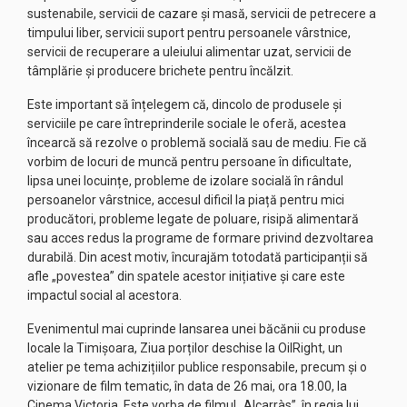
sustenabile, servicii de cazare și masă, servicii de petrecere a
timpului liber, servicii suport pentru persoanele vârstnice,
servicii de recuperare a uleiului alimentar uzat, servicii de
tâmplărie și producere brichete pentru încălzit.
Este important să înțelegem că, dincolo de produsele și
serviciile pe care întreprinderile sociale le oferă, acestea
încearcă să rezolve o problemă socială sau de mediu. Fie că
vorbim de locuri de muncă pentru persoane în dificultate,
lipsa unei locuințe, probleme de izolare socială în rândul
persoanelor vârstnice, accesul dificil la piață pentru mici
producători, probleme legate de poluare, risipă alimentară
sau acces redus la programe de formare privind dezvoltarea
durabilă. Din acest motiv, încurajăm totodată participanții să
afle „povestea” din spatele acestor inițiative și care este
impactul social al acestora.
Evenimentul mai cuprinde lansarea unei băcănii cu produse
locale la Timișoara, Ziua porților deschise la OilRight, un
atelier pe tema achizițiilor publice responsabile, precum și o
vizionare de film tematic, în data de 26 mai, ora 18.00, la
Cinema Victoria. Este vorba de filmul „Alcarràs”, în regia lui