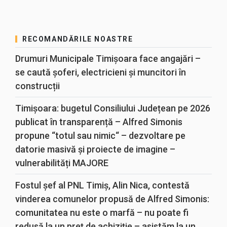
RECOMANDĂRILE NOASTRE
Drumuri Municipale Timișoara face angajări –
se caută șoferi, electricieni și muncitori în
construcții
Timișoara: bugetul Consiliului Județean pe 2026
publicat în transparență – Alfred Simonis
propune “totul sau nimic“ – dezvoltare pe
datorie masivă și proiecte de imagine –
vulnerabilități MAJORE
Fostul șef al PNL Timiș, Alin Nica, contestă
vinderea comunelor propusă de Alfred Simonis:
comunitatea nu este o marfă – nu poate fi
redusă la un preț de achiziție – asistăm la un