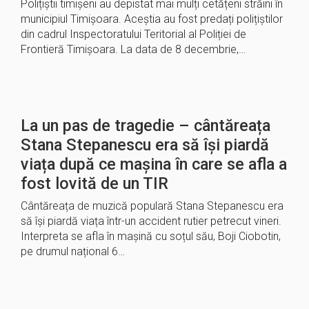
Polițiștii timișeni au depistat mai mulți cetățeni străini în
municipiul Timișoara. Aceștia au fost predați polițiștilor
din cadrul Inspectoratului Teritorial al Poliției de
Frontieră Timișoara. La data de 8 decembrie,…
La un pas de tragedie – cântăreața
Stana Stepanescu era să își piardă
viața după ce mașina în care se afla a
fost lovită de un TIR
Cântăreața de muzică populară Stana Stepanescu era
să își piardă viața într-un accident rutier petrecut vineri.
Interpreta se afla în mașină cu soțul său, Boji Ciobotin,
pe drumul național 6…