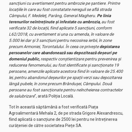
sancțiuni cu avertisment pentru ambrozie pe șantiere. Printre
locațiile în care au fost constatate nereguli se află strada
Câmpului, F. Medeleț, Parâng, General Magheru.
Pe linia
terenurilor neîntreținute și infestate cu ambrozia,
au fost
verificate 32 de locații, fiind aplicate 5 sancțiuni, conform
L62/2018, cu avertisment si una cu amenda, în valoare de
5.000 lei dar și 3 sancțiuni pentru necosirea ierbii, în zone
precum Armoniei, Torontalului. În ceea ce privește
depistarea
persoanelor care abandonează sau depozitează deșeuri pe
domeniul public,
respectiv conștientizare pentru prevenirea și
reducerea fenomenului, au fost identificate și sancționate 19
persoane, amenzile aplicate acestora fiind în valoare de 25.400
lei, pentru abandonul deșeurilor pe spații verzi sau depozitarea
lângă pubele, în zone precum Brândușei, Câmpului. Două
persoane au fost sancționate pentru neîncheierea contractelor
de salubrizare
“, arată Poliția Locală.
Tot în această săptămână a fost verificată Piața
Agroalimentară Mehala 2, de pe strada Grigore Alexandrescu,
fiind aplicată o sancțiune de 2500 lei pentru ne întreținerea
curățeniei de către societatea Piețe SA.