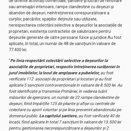
de diferite activități comerciale, șantiere și lucrări de renovare
sau amenajări interioare, rampe clandestine cu deșeuri și
abandon de deșeuri, neîntreținerea corespunzătoare a
curților, parcărilor, spațiilor deținute sau utilizate,
nerespectarea colectării selective a deșeurilor la asociațiile de
proprietari, existența contractelor de salubrizare pentru
deșeurile generate de către persoane fizice și juridice.Au fost
aplicate, în total, un număr de 48 de sancțiuni în valoare de
77.400 lei.
“
Pe linia respectării colectării selective a deșeurilor la
asociațiile de proprietari, respectiv întreținerea curățeniei în
jurul imobilelor, la locul de amplasare a pubelelor,
au fost
verificate 112 asociații de proprietari și locatari și au fost
aplicate 5 sancțiuni contravenționale în valoare de 8.500 lei. Au
fost identificate și transmise Primăriei, în vederea luării
măsurilor de igienizare, un număr de 22 rampe clandestine de
deșeuri, fiind împărțite 125 de pliante și afișe cu centrele de
colectare cu aport voluntar și pe linia prevenirii abandonului pe
domeniul public.
La capitolul șantiere,
au fost verificate 40 de
locații, fiind aplicate în total 7 sancțiuni în valoare de 13.500 lei
pentru gestionarea necorespunzătoare a deșeurilor și 2