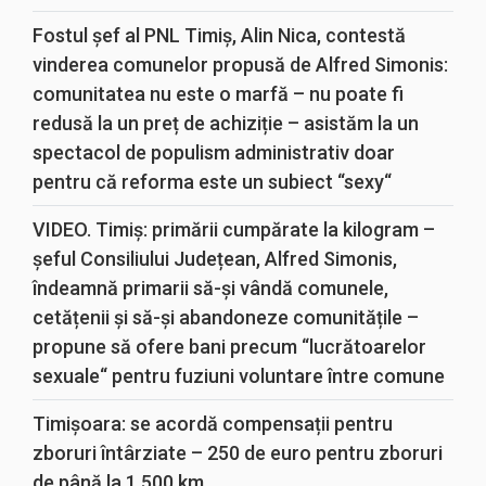
Fostul șef al PNL Timiș, Alin Nica, contestă
vinderea comunelor propusă de Alfred Simonis:
comunitatea nu este o marfă – nu poate fi
redusă la un preț de achiziție – asistăm la un
spectacol de populism administrativ doar
pentru că reforma este un subiect “sexy“
VIDEO. Timiș: primării cumpărate la kilogram –
șeful Consiliului Județean, Alfred Simonis,
îndeamnă primarii să-și vândă comunele,
cetățenii și să-și abandoneze comunitățile –
propune să ofere bani precum “lucrătoarelor
sexuale“ pentru fuziuni voluntare între comune
Timișoara: se acordă compensații pentru
zboruri întârziate – 250 de euro pentru zboruri
de până la 1.500 km