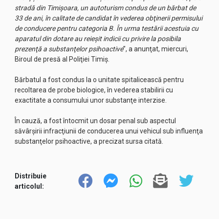
stradă din Timişoara, un autoturism condus de un bărbat de
33 de ani, în calitate de candidat în vederea obţinerii permisului
de conducere pentru categoria B. În urma testării acestuia cu
aparatul din dotare au reieşit indicii cu privire la posibila
prezenţă a substanţelor psihoactive
”, a anunţat, miercuri,
Biroul de presă al Poliţiei Timiş.
Bărbatul a fost condus la o unitate spitalicească pentru
recoltarea de probe biologice, în vederea stabilirii cu
exactitate a consumului unor substanţe interzise.
În cauză, a fost întocmit un dosar penal sub aspectul
săvârşirii infracţiunii de conducerea unui vehicul sub influenţa
substanţelor psihoactive, a precizat sursa citată.
Distribuie
articolul: