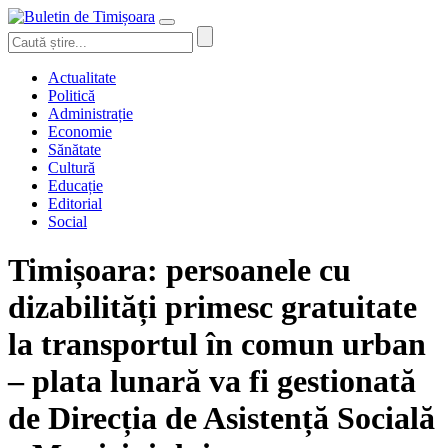
Actualitate
Politică
Administrație
Economie
Sănătate
Cultură
Educație
Editorial
Social
Timișoara: persoanele cu
dizabilități primesc gratuitate
la transportul în comun urban
– plata lunară va fi gestionată
de Direcția de Asistență Socială