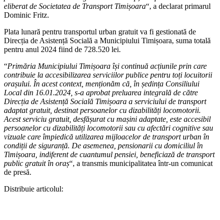
eliberat de Societatea de Transport Timișoara
“, a declarat primarul
Dominic Fritz.
Plata lunară pentru transportul urban gratuit va fi gestionată de
Direcția de Asistență Socială a Municipiului Timișoara, suma totală
pentru anul 2024 fiind de 728.520 lei.
“
Primăria Municipiului Timișoara își continuă acțiunile prin care
contribuie la accesibilizarea serviciilor publice pentru toți locuitorii
orașului. În acest context, menționăm că, în ședința Consiliului
Local din 16.01.2024, s-a aprobat preluarea integrală de către
Direcția de Asistență Socială Timișoara a serviciului de transport
adaptat gratuit, destinat persoanelor cu dizabilități locomotorii.
Acest serviciu gratuit, desfășurat cu mașini adaptate, este accesibil
persoanelor cu dizabilități locomotorii sau cu afectări cognitive sau
vizuale care împiedică utilizarea mijloacelor de transport urban în
condiții de siguranță. De asemenea, pensionarii cu domiciliul în
Timișoara, indiferent de cuantumul pensiei, beneficiază de transport
public gratuit în oraș
“, a transmis municipalitatea într-un comunicat
de presă.
Distribuie articolul: