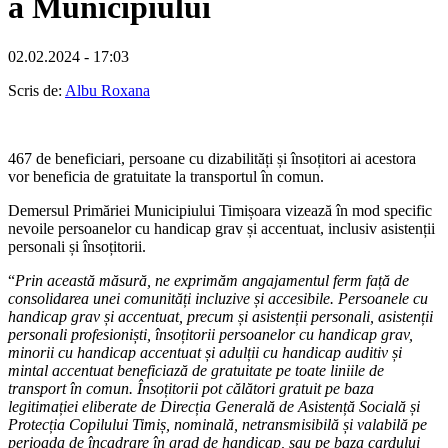
a Municipiului
02.02.2024 - 17:03
Scris de:
Albu Roxana
467 de beneficiari, persoane cu dizabilități și însoțitori ai acestora
vor beneficia de gratuitate la transportul în comun.
Demersul Primăriei Municipiului Timișoara vizează în mod specific
nevoile persoanelor cu handicap grav și accentuat, inclusiv asistenții
personali și însoțitorii.
“
Prin această măsură, ne exprimăm angajamentul ferm față de
consolidarea unei comunități incluzive și accesibile. Persoanele cu
handicap grav și accentuat, precum și asistenții personali, asistenții
personali profesioniști, însoțitorii persoanelor cu handicap grav,
minorii cu handicap accentuat și adulții cu handicap auditiv și
mintal accentuat beneficiază de gratuitate pe toate liniile de
transport în comun. Însoțitorii pot călători gratuit pe baza
legitimației eliberate de Direcția Generală de Asistență Socială și
Protecția Copilului Timiș, nominală, netransmisibilă și valabilă pe
perioada de încadrare în grad de handicap, sau pe baza cardului