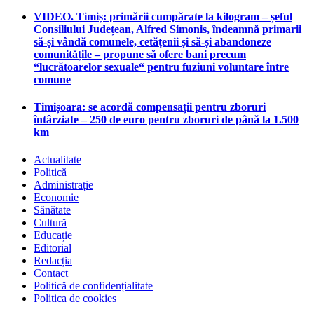
VIDEO. Timiș: primării cumpărate la kilogram – șeful
Consiliului Județean, Alfred Simonis, îndeamnă primarii
să-și vândă comunele, cetățenii și să-și abandoneze
comunitățile – propune să ofere bani precum
“lucrătoarelor sexuale“ pentru fuziuni voluntare între
comune
Timișoara: se acordă compensații pentru zboruri
întârziate – 250 de euro pentru zboruri de până la 1.500
km
Actualitate
Politică
Administrație
Economie
Sănătate
Cultură
Educație
Editorial
Redacția
Contact
Politică de confidențialitate
Politica de cookies