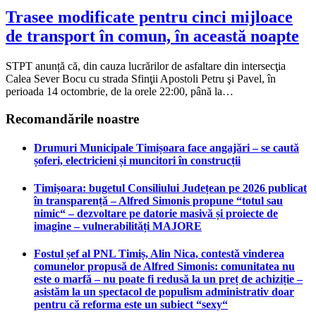
Trasee modificate pentru cinci mijloace
de transport în comun, în această noapte
STPT anunță că, din cauza lucrărilor de asfaltare din intersecţia
Calea Sever Bocu cu strada Sfinţii Apostoli Petru şi Pavel, în
perioada 14 octombrie, de la orele 22:00, până la…
Recomandările noastre
Drumuri Municipale Timișoara face angajări – se caută
șoferi, electricieni și muncitori în construcții
Timișoara: bugetul Consiliului Județean pe 2026 publicat
în transparență – Alfred Simonis propune “totul sau
nimic“ – dezvoltare pe datorie masivă și proiecte de
imagine – vulnerabilități MAJORE
Fostul șef al PNL Timiș, Alin Nica, contestă vinderea
comunelor propusă de Alfred Simonis: comunitatea nu
este o marfă – nu poate fi redusă la un preț de achiziție –
asistăm la un spectacol de populism administrativ doar
pentru că reforma este un subiect “sexy“