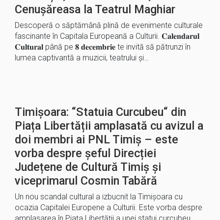
Cenușăreasa la Teatrul Maghiar
Descoperă o săptămână plină de evenimente culturale
fascinante în Capitala Europeană a Culturii. 𝐂𝐚𝐥𝐞𝐧𝐝𝐚𝐫𝐮𝐥
𝐂𝐮𝐥𝐭𝐮𝐫𝐚𝐥 până pe 𝟖 𝐝𝐞𝐜𝐞𝐦𝐛𝐫𝐢𝐞 te invită să pătrunzi în
lumea captivantă a muzicii, teatrului și…
Timișoara: “Statuia Curcubeu“ din
Piața Libertății amplasată cu avizul a
doi membri ai PNL Timiș – este
vorba despre șeful Direcției
Județene de Cultură Timiș și
viceprimarul Cosmin Tabără
Un nou scandal cultural a izbucnit la Timișoara cu
ocazia Capitalei Europene a Culturii. Este vorba despre
amplasarea în Piața Libertății a unei statui curcubeu