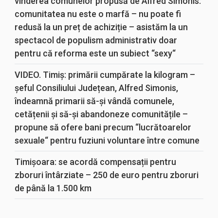
vinderea comunelor propusă de Alfred Simonis:
comunitatea nu este o marfă – nu poate fi
redusă la un preț de achiziție – asistăm la un
spectacol de populism administrativ doar
pentru că reforma este un subiect “sexy“
VIDEO. Timiș: primării cumpărate la kilogram –
șeful Consiliului Județean, Alfred Simonis,
îndeamnă primarii să-și vândă comunele,
cetățenii și să-și abandoneze comunitățile –
propune să ofere bani precum “lucrătoarelor
sexuale“ pentru fuziuni voluntare între comune
Timișoara: se acordă compensații pentru
zboruri întârziate – 250 de euro pentru zboruri
de până la 1.500 km