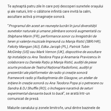
Te așteaptă patru zile în care poți descoperi sunetele orașului
și ale naturii, într-o călătorie infinită care invită la calm,
ascultare activă și imaginație sonoră.
“
Programul din acest an reunește lucrări în jurul diversității
sunetelor naturale și umane: plimbare sonoră augmentată cu
Stéphane Marin (FR), performance sonor cu înregistrări de
teren și valențe muzicale împreună cu Manja Ristić (SBR/HR),
Felicity Mangan (AU), Edka Jarząb (PL), Patrick Tubin
McGinley (US) sau Mark Vernon (UK), dispozitive de ascultare
tip instalație cu Ana Teodora Popa și Anamaria Pravicencu în
colaborare cu Daniela Rațiu și Manja Ristić, audiții de piese
scurte produse de Teatrul Național Radiofonic, audiții și
prezentări ale platformelor de radio și creație sonoră
framework radio și Radiophrenia din Glasgow, un atelier de
inițiere în creație sonoră cu Ana Teodora Popa și o petrecere cu
Sandra & DJ Shuffle (RO), o închegare narativă de seturi
experimental-dansante back to back
“, se arată într-un
comunicat de presă.
Malurile canalului și zonele limitrofe, unul dintre bazinele de