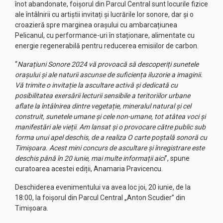
înot abandonate, foișorul din Parcul Central sunt locurile fizice
ale întâlnirii cu artiștii invitați și lucrările lor sonore, dar și o
croazieră spre marginea orașului cu ambarcațiunea
Pelicanul, cu performance-uri în staționare, alimentate cu
energie regenerabilă pentru reducerea emisiilor de carbon.
“
Narațiuni Sonore 2024 vă provoacă să descoperiți sunetele
orașului și ale naturii ascunse de suficiența iluzorie a imaginii.
Vă trimite o invitație la ascultare activă și dedicată cu
posibilitatea exersării lecturii sensibile a teritoriilor urbane
aflate la întâlnirea dintre vegetație, mineralul natural și cel
construit, sunetele umane și cele non-umane, tot atâtea voci și
manifestări ale vieții
.
Am lansat și o provocare către public sub
forma unui apel deschis, de a realiza O carte poștală sonoră cu
Timișoara. Acest mini concurs de ascultare și înregistrare este
deschis până în 20 iunie, mai multe informații aici
”, spune
curatoarea acestei ediții, Anamaria Pravicencu.
Deschiderea evenimentului va avea loc joi, 20 iunie, de la
18:00, la foișorul din Parcul Central „Anton Scudier” din
Timișoara.